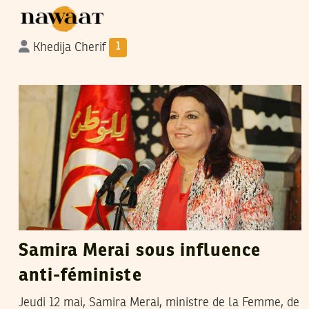
Khedija Cherif
1
HENDA CHENNAOUI
17
May
2016
Samira Merai sous influence
anti-féministe
Jeudi 12 mai, Samira Merai, ministre de la Femme, de