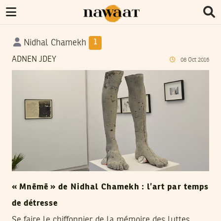
Nidhal Chamekh
1
ADNEN JDEY
08
Oct
2016
« Mnēmē » de Nidhal Chamekh : l’art par temps
de détresse
Se faire le chiffonnier de la mémoire des luttes.