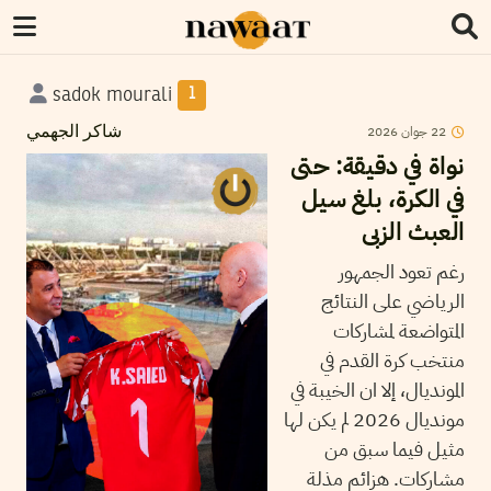
sadok mourali
1
2026
جوان
22
شاكر الجهمي
نواة في دقيقة: حتى
في الكرة، بلغ سيل
العبث الزبى
رغم تعود الجمهور
الرياضي على النتائج
المتواضعة لمشاركات
منتخب كرة القدم في
المونديال، إلا ان الخيبة في
مونديال 2026 لم يكن لها
مثيل فيما سبق من
مشاركات. هزائم مذلة