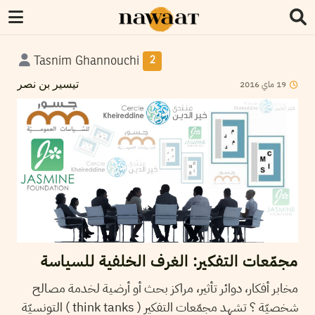
Tasnim Ghannouchi
2
2016
ماي
19
تيسير بن نصر
مجمّعات التفكير: الغرف الخلفية للسياسة
مخابر أفكار، دوائر تأثير، مراكز بحث أو أرضية لخدمة مصالح
شخصيّة ؟ تشهد مجمّعات التفكير ( think tanks ) التونسيّة