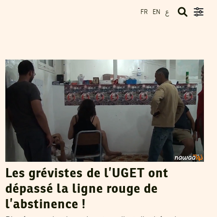
ع
FR
EN
HENDA CHENNAOUI
09
Jul
2014
Les grévistes de l’UGET ont
dépassé la ligne rouge de
l’abstinence !