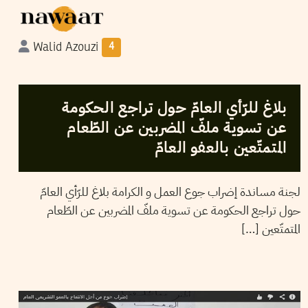
Walid Azouzi
4
2014
جويلية
22
NAWAAT
بلاغ للرّأي العامّ حول تراجع الحكومة
عن تسوية ملفّ المضربين عن الطّعام
المتمتّعين بالعفو العامّ
لجنة مساندة إضراب جوع العمل و الكرامة بلاغ للرّأي العامّ
حول تراجع الحكومة عن تسوية ملفّ المضربين عن الطّعام
المتمتّعين […]
HENDA CHENNAOUI
23
Jun
2014