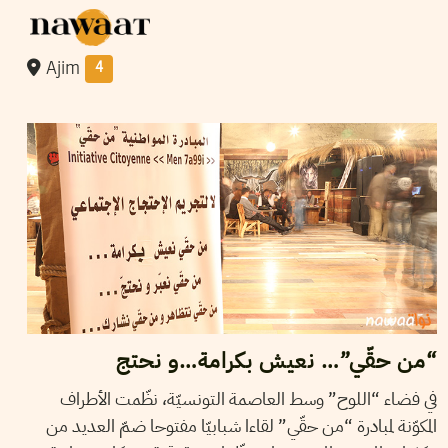
Ajim
4
2014
ديسمبر
24
فريق التحرير
“من حقّي”… نعيش بكرامة…و نحتج
في فضاء “اللوح” وسط العاصمة التونسيّة، نظّمت الأطراف
المكوّنة لمبادرة “من حقّي” لقاءا شبابيّا مفتوحا ضمّ العديد من