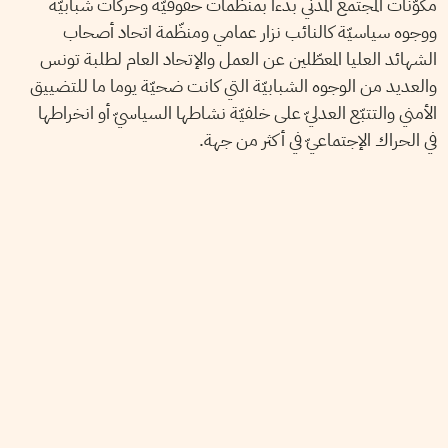
مكوّنات المجتمع المدني بدءا بمنظّمات حقوقيّة وحركات شبابيّة
ووجوه سياسيّة كالنائب نزار عمامي ومنظّمة اتحاد أصحاب
الشهائد العليا المعطّلين عن العمل والإتحاد العام لطلبة تونس
والعديد من الوجوه الشبابيّة التي كانت ضحيّة يوما ما للتضييق
الأمني والتتبّع العدليّ على خلفيّة نشاطها السياسيّ أو انخراطها
في الحراك الإجتماعيّ في أكثر من جهة.