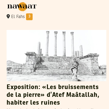
El Fahs
3
ADNEN JDEY
06
Jul
2019
Exposition: «Les bruissements
de la pierre» d’Atef Maâtallah,
habiter les ruines