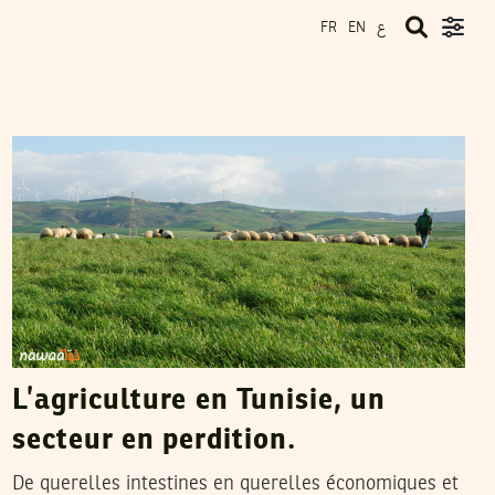
ع
FR
EN
YASSINE BELLAMINE
06
Mar
2014
L’agriculture en Tunisie, un
secteur en perdition.
De querelles intestines en querelles économiques et