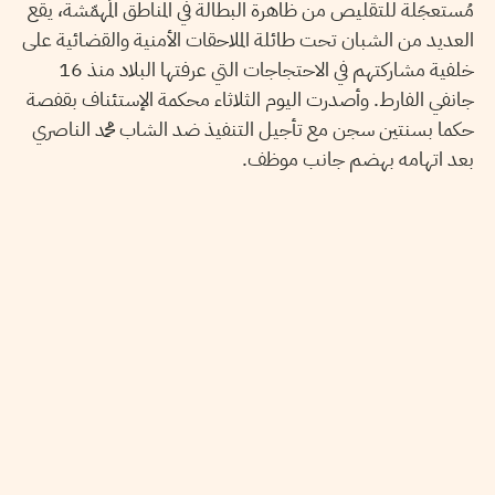
مُستعجَلة للتقليص من ظاهرة البطالة في المناطق المُهمّشة، يقع
العديد من الشبان تحت طائلة الملاحقات الأمنية والقضائية على
خلفية مشاركتهم في الاحتجاجات التي عرفتها البلاد منذ 16
جانفي الفارط. وأصدرت اليوم الثلاثاء محكمة الإستئناف بقفصة
حكما بسنتين سجن مع تأجيل التنفيذ ضد الشاب محمد الناصري
بعد اتهامه بهضم جانب موظف.