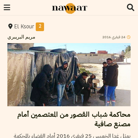
El Ksour
2
2016
فيفري
24
مريم البريبري
محاكمة شباب القصور من المعتصمين أمام
مصنع صافية
يمثل غدا الخميس 25 فيفري 2016 أمام القضاء بالمحكمة