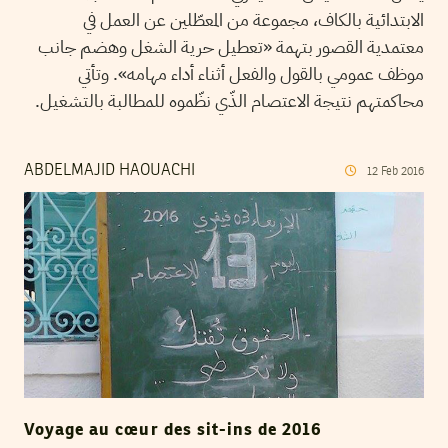
الابتدائية بالكاف، مجموعة من المعطّلين عن العمل في
معتمدية القصور بتهمة «تعطيل حرية الشغل وهضم جانب
موظف عمومي بالقول والفعل أثناء أداء مهامه». وتأتي
محاكمتهم نتيجة الاعتصام الذّي نظّموه للمطالبة بالتشغيل.
ABDELMAJID HAOUACHI
12
Feb
2016
Voyage au cœur des sit-ins de 2016