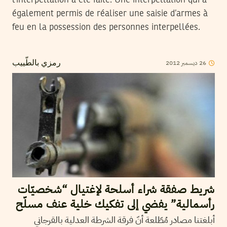
l’interpellation a été faite. Une interpellation qui a
également permis de réaliser une saisie d’armes à
feu en la possession des personnes interpellées.
2012
ديسمبر
26
رمزي بالطّييب
شريط صفقة شراء أسلحة لإغتيال “شخصيّات
رأسمالية” يفضي إلى تفكيك خلية عنف مسلّح
أبلغتنا مصادر مُطّلعة أنّ فرقة الشرطة العدلية بالقرجاني