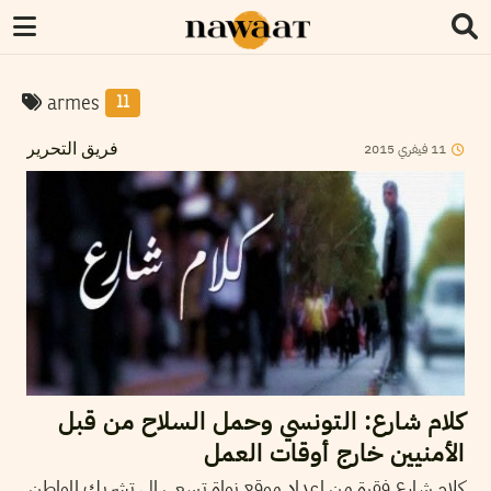
armes
11
2015
فيفري
11
فريق التحرير
كلام شارع: التونسي وحمل السلاح من قبل
الأمنيين خارج أوقات العمل
كلام شارع فقرة من اعداد موقع نواة تسعى الى تشريك المواطن