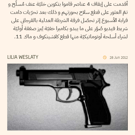
أقدمت على إيقاف 4 عناصر قاموا بتكوين خليّة عنف مُسلّح و
تمّ العثور على قطع سلاح بحوزتهم و ذلك بعد تحرّيات دامت
قرابة الأسبوع إثر تحصّل فرقة الشرطة العدلية بالقرجاني على
شريط فيديو صُوّر على ما يبدو بكاميرا خفيّة يُبرز صفقة أوليّة
لشراء أسلحة أوتوماتيكيّة منها قطع كلاشينكوف و ماك 11.
LILIA WESLATY
28
Jun
2012