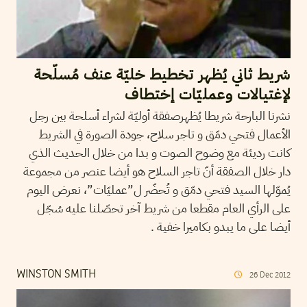
شريط ثاني يُظهر تخطيط خليّة عنف مُسلّحة
لإغتيالات وعمليّات إختطاف
نشرنا البارحة شريطا يُظهرصفقة أوليّة لشراء أسلحة بين رجل
الأعمال فتحي دمّق و تاجر سلاح، جودة الصورة في الشريط
كانت رديئة مع وضوح الصوت و بدا من خلال الحديث الذي
دار خلال الصفقة أنّ تاجر السلاح هو أيضا عنصر من مجموعة
يُموّلها السيد فتحي دمّق و تُحضّر ل”عمليّات”، نعرض اليوم
على الرأي العام مقطعا من شريط آخر تحصّلنا عليه سُجّل
أيضا على ما يبدو بكاميرا خفية .
WINSTON SMITH
26
Dec
2012