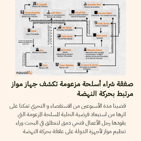
صفقة شراء أسلحة مزعومة تكشف جهاز مواز
مرتبط بحركة النهضة
قضينا مدة الأسبوعين من الاستقصاء و التحري تمكنا على
اثرها من استبعاد فرضية الخلية المسلحة المزعومة التي
يقودها رجل الأعمال فتحي دمق لننطلق في البحث وراء
تنظيم مواز لأجهزة الدولة على علاقة بحركة النهضة