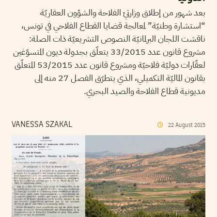
بعد شهور من إطلاق وزارتيْ الفلاحة والشؤون العقاريّة
“استشارة وطنيّة” لمعالجة قضايا القطاع الفلاحي في تونس،
ناقشت اللجان البرلمانيّة النصوص التشريعيّة ذات الصلة:
مشروع قانون عدد 33/2015 يتعلّق بجدولة ديون المتسوّغين
لعقّارات دوليّة فلاحيّة ومشروع قانون عدد 53/2015 المتعلّق
بقانون الماليّة التكميلي، الذي يتطرّق الفصل 27 منه إلى
مديونية قطاع الفلاحة والصيد البحري.
VANESSA SZAKAL
22
August
2015