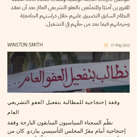
المفروزين أمنيّا والمتمتّعين بالعفو التشريعي العامّ بعد أن تعمّد
النظام السابق التضييق عليهم خلال دراستهم الجامعيّة
وحرمانهم فيما بعد من حقّهم في التشغيل.
WINSTON SMITH
17
May
2012
وقفة إحتجاجية للمطالبة بتفعيل العفو التشريعي
العام
نظّم السجناء السياسيون السابقون البارحة وقفة
إحتجاجية أمام مقرّ المجلس التأسيسي بباردو. كان من