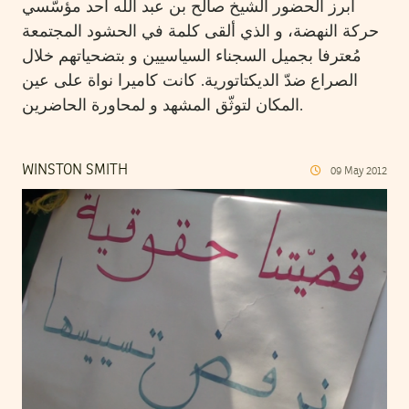
أبرز الحضور الشيخ صالح بن عبد اللّه أحد مؤسّسي
حركة النهضة، و الذي ألقى كلمة في الحشود المجتمعة
مُعترفا بجميل السجناء السياسيين و بتضحياتهم خلال
الصراع ضدّ الديكتاتورية. كانت كاميرا نواة على عين
المكان لتوثّق المشهد و لمحاورة الحاضرين.
WINSTON SMITH
09
May
2012