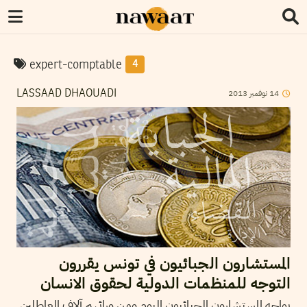
expert-comptable
4
2013
نوفمبر
14
LASSAAD DHAOUADI
المستشارون الجبائيون في تونس يقررون
التوجه للمنظمات الدولية لحقوق الانسان
يواجه المستشارون الجبائيون اليوم ومن ورائهم آلاف العاطلين