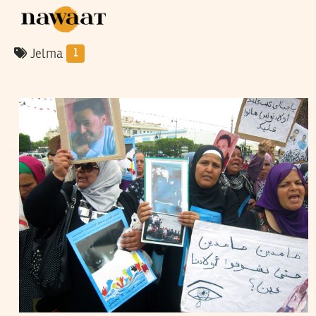
Jelma
1
SANA SBOUAÏ
14
Feb
2013