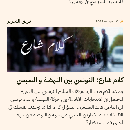
للمشهد السياسي في تونس؟
10
جويلية
2012
فريق التحرير
كلام شارع: التونسي بين النهضة و السبسي
رصدنا لكم هذه المرّة موقف الشّارع التونسي من الصراع
المحتمل في الانتخابات القادمة بين حركة النهضة و نداء تونس
اي الباجي قايد السبسي. السؤال كان: اذا ما وجدت نفسك في
الانتخابات اما خيارين,الباجي من جهة و النهضة من جهة
اخرى فمن ستختار؟