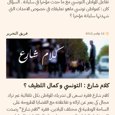
تفاعل المواطن التونسي مع ما حدث مؤخرا في سليانة . السؤال
كان : كمواطن تونسي ماهو تعليقك في خصوص الاحداث التي
شهدتها سليانة مؤخرا ؟
12
نوفمبر
2012
فريق التحرير
كلام شارع : التونسي و كمال اللطيف ؟
كلام شارع فقرة تسعى الى تشريك المواطن بكل تلقائية عبر ترك
مجال كي يعبر عن ارائه و تفاعلاته مع القضايا المطروحة على
الساحة الوطنية في مختلف الميادين. فقرة “كلام شارع” رصدت