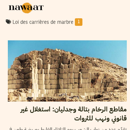
Loi des carrières de marbre
1
2016
جوان
13
ياسين النابلي
مقاطع الرخام بتالة وجدليان: استغلال غير
قانوني ونهب للثروات
تقدّم عدد من نواب الشعب يوم الثلاثاء الفارط بعريضة طعن في