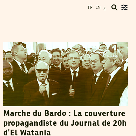
ع
FR
EN
THAMEUR MEKKI
02
Apr
2015
Marche du Bardo : La couverture
propagandiste du Journal de 20h
d’El Watania