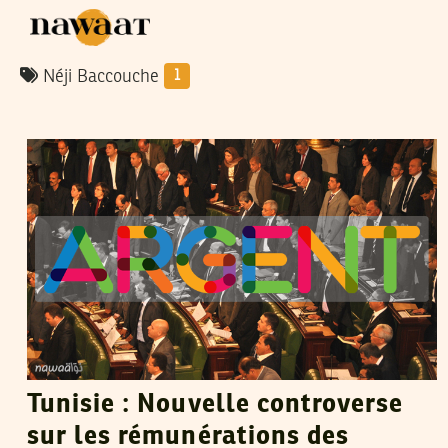
Néji Baccouche
1
LILIA WESLATY
05
Jan
2013
Tunisie : Nouvelle controverse
sur les rémunérations des