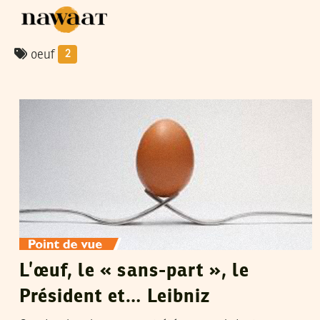
oeuf
2
SOUMAYA MESTIRI
19
Apr
2020
L’œuf, le « sans-part », le
Président et… Leibniz