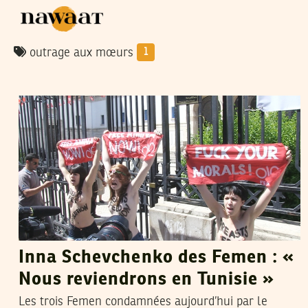
outrage aux mœurs
1
LILIA BLAISE
12
Jun
2013
Inna Schevchenko des Femen : «
Nous reviendrons en Tunisie »
Les trois Femen condamnées aujourd’hui par le