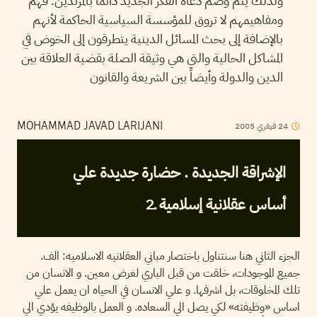
ولذلك يتم وصم دعاة الفكر الجديد دائماً بالمرتدين. فهم
ومفاهيمهم لا تروق للمؤسسة السياسية الحاكمة لأنهم
بالإضافة إلى بحث المسائل الدينية يتطرقون إلى الخوض في
المشاكل الحالية والتي هي وثيقة الصلة بقضية العلاقة بين
الدين والدولة وأيضاً بين الشريعة والقانون
2005
فيفري
24
MOHAMMAD JAVAD LARIJANI
الإشراقة الجديدة . حضارة جديدة علي
أساس عقلانية إسلامية ـ2
الجزء الثاني هنا سنتناول باختصار مباني العقلانيه الاسلاميه: الف.
جميع الموجودات، خلقت من قبل الباري لغرض معين. و الانسان من
تلك المخلوقات، بل اشرفها. و علي الانسان في الحياه ان يعمل علي
اساس «وظيفته» لكي يصل الي السعاده. و العمل بالوظيفه يؤدي الي