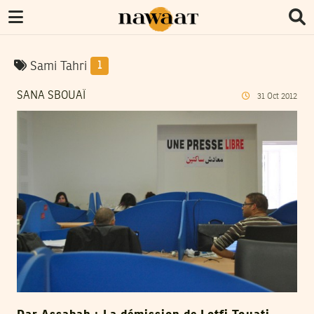
Sami Tahri
1
SANA SBOUAÏ
31
Oct
2012