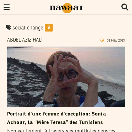
social change
9
ABDEL AZIZ HALI
31
May
2015
Portrait d’une femme d’exception: Sonia
Achour, la “Mère Teresa” des Tunisiens
Non seulement, à travers ses multiples oeuvres