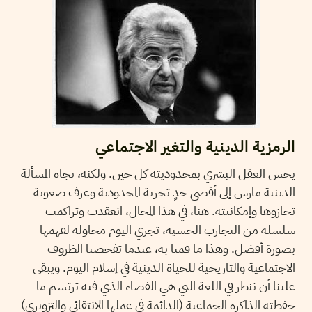
الرمزية الدينية والتغير الاجتماعي
يحس العقل البشري بمحدوديته كل حين. ولكنه، تجاه المسألة
الدينية مارس إلى أقصى حدٍ تجربة المحدودية وعرف صعوبة
تجازوها وإمكانيته. هنا، في هذا المجال، انعقدت وتراكمت
سلسلة من التجارب الحسية، تجري اليوم محاولة لفهمها
بصورة أفضل. وهذا ما قمنا به، عندما تفحصنا الظروف
الاجتماعية والتاريخية للحياة الدينية في إسلام اليوم. ويبقى
علينا أن ننظر في اللغة التي هي الفضاء الذي فيه ترتسم ما
حفظته الذاكرة الجماعية (الدائمة في عملها الانتقائي والتزويري)