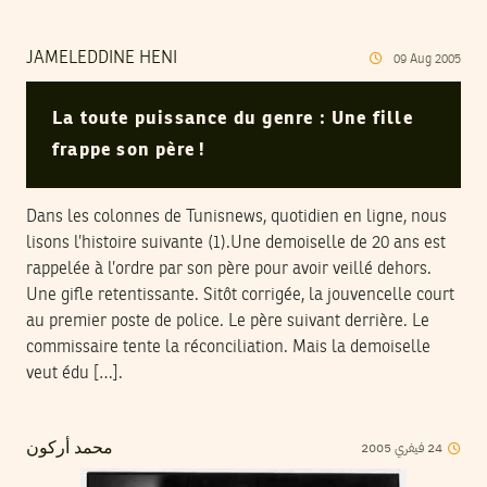
JAMELEDDINE HENI
09
Aug
2005
La toute puissance du genre : Une fille
frappe son père !
Dans les colonnes de Tunisnews, quotidien en ligne, nous
lisons l’histoire suivante (1).Une demoiselle de 20 ans est
rappelée à l’ordre par son père pour avoir veillé dehors.
Une gifle retentissante. Sitôt corrigée, la jouvencelle court
au premier poste de police. Le père suivant derrière. Le
commissaire tente la réconciliation. Mais la demoiselle
veut édu […].
2005
فيفري
24
محمد أركون