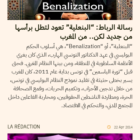
رسالة الرباط: “البنعلية” تعود لتطل برأسها
من جديد لكن.. من المغرب
“البنعلية”، أو “Benalization”، هي أسلوب الحكم
البوليسي في عهد الدكتاتور التونسي الهارب، الذي كان يغري
الأنظمة السلطوية في المنطقة، ومن بينها النظام المغربي. فحتى
قبل “ثورة الياسمين” في تونس بداية عام 2011، كان المغرب
يسير بخطى حثيثة في تقليد نموذج النظام البوليسي في تونس،
من خلال تدجين الأحزاب، وتكميم الحريات، وقمع الصحافة
الحرة، ومطاردة الناشطين الحقوقيين، ومحاربة الفاعلين داخل
المجتمع المدني، والتحكم في الاقتصاد.
LA RÉDACTION
22
Apr
2014