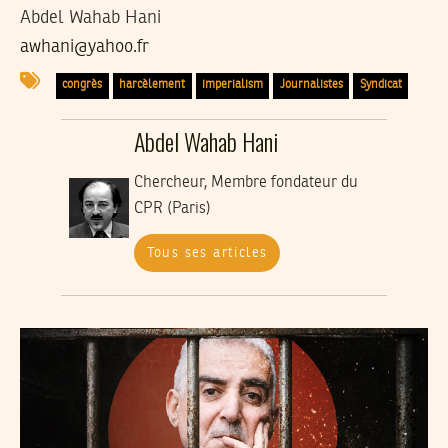
Abdel Wahab Hani
awhani@yahoo.fr
congrès
harcèlement
imperialism
Journalistes
Syndicat
Abdel Wahab Hani
Chercheur, Membre fondateur du
CPR (Paris)
Tous ses articles