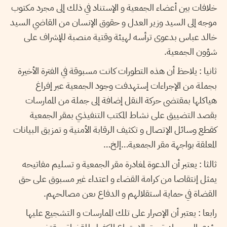
خلافات بين أعضاء الجمعية و الإستناد في ذلك إلى مجرد مكتوب
موجه إلى السيد وزير العدل و حقوق الإنسان من القاضي السيد
خالد عباس بدعوى ترأسه لهيئة وقتية منصبة للإشراف على
شؤون الجمعية.
ثانيا : يلاحظ أن هذه التطورات كانت مسبوقة في الفترة الأخيرة
بجملة من الإجراءات إستهدفت وجود الجمعية عبر إفراغ
هياكلها بمقتضى حركة النقل إضافة إلى جملة من الممارسات
بقصد التضييق على نشاط المكتب التنفيذي بمقر الجمعية
كقطع وسائل الإتصال و تكثيف الرقابة الأمنية و تمزيق البيانات
المعلقة بواجهة مقر الجمعية…إلخ…
ثالثا : يعتبر أن الدعوة لمغادرة مقر الجمعية و تسليم مفاتيحه
يمثل إنتقاصا من كرامة القضاء و اعتداء غير مسبوق على حق
القضاة في حماية استقلالهم و الدفاع ىعن مصالحهم.
رابعا : يعتبر أن الإصرار على تلك الممارسات و التشجيع عليها