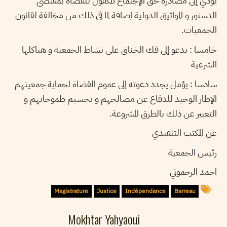
يؤدي إلى مصادرة حق الإجتماع المكفول للقضاة بمقتضى
الدستور و المواثيق الدولية إضافة لما في ذلك من مخالفة لقانون
الجمعيات.
خامسا : يدعو إلى فك الخناق على نشاط الجمعية و هياكلها
الشرعية
سادسا : يؤمل يجدد دعوته إلى عموم القضاة لحماية جمعيتهم
الإطار الوحيد للدفاع عن مصالحهم و تجسيم طموحاتهم و
التعبير عن ذلك بالطرق المشروعة.
عن المكتب التنفيذي
رئيس الجمعية
احمد الرحموني
Magistrature
Justice
Indépendance
Barreau
Mokhtar Yahyaoui