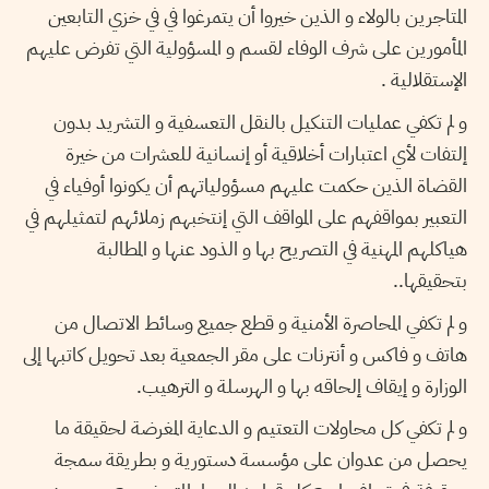
المتاجرين بالولاء و الذين خيروا أن يتمرغوا في في خزي التابعين
المأمورين على شرف الوفاء لقسم و المسؤولية التي تفرض عليهم
الإستقلالية .
و لم تكفي عمليات التنكيل بالنقل التعسفية و التشريد بدون
إلتفات لأي اعتبارات أخلاقية أو إنسانية للعشرات من خيرة
القضاة الذين حكمت عليهم مسؤولياتهم أن يكونوا أوفياء في
التعبير بمواقفهم على المواقف التي إنتخبهم زملائهم لتمثيلهم في
هياكلهم المهنية في التصريح بها و الذود عنها و المطالبة
بتحقيقها..
و لم تكفي المحاصرة الأمنية و قطع جميع وسائط الاتصال من
هاتف و فاكس و أنترنات على مقر الجمعية بعد تحويل كاتبها إلى
الوزارة و إيقاف إلحاقه بها و الهرسلة و الترهيب.
و لم تكفي كل محاولات التعتيم و الدعاية المغرضة لحقيقة ما
يحصل من عدوان على مؤسسة دستورية و بطريقة سمجة