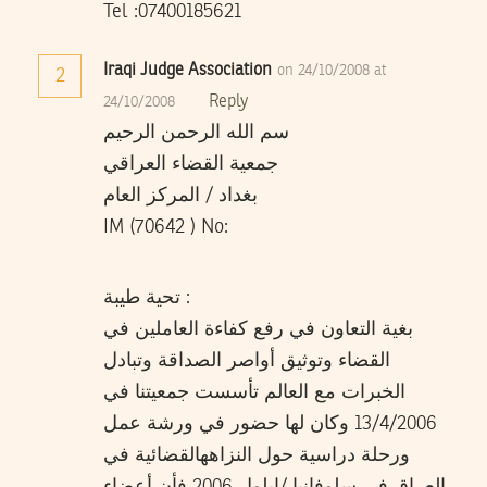
Tel :07400185621
Iraqi Judge Association
on 24/10/2008 at
2
Reply
24/10/2008
سم الله الرحمن الرحيم
جمعية القضاء العراقي
بغداد / المركز العام
IM (70642 ) No:
تحية طيبة :
بغية التعاون في رفع كفاءة العاملين في
القضاء وتوثيق أواصر الصداقة وتبادل
الخبرات مع العالم تأسست جمعيتنا في
13/4/2006 وكان لها حضور في ورشة عمل
ورحلة دراسية حول النزاههالقضائية في
العراق في سلوفانيا /ايلول 2006 فأن أعضاء