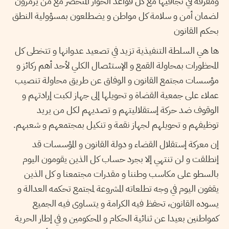
ومقرفة في تجافيها مع كل قواعد الحوار المتحضر مع من يرمزون
لضمان أمن و سلامة كل مواطن و يضطلعون بمسؤولية النطق
بحكم القانون
ها هي السلطة التنفيذية تزيد في تصعيد عدوانها و تتخطى كل
المحظورات بمحاولة القمع و الإستئصال الكلي لأحد أهم ركائز و
مؤسسات مجتمع القانون و الوفاق عن طريق محاولة تنصيب
عملاء على جمعية القضاة و تحويلها إلى جهاز لكبت إرادتهم و
الوقوف ضد حركة إستقلاليتهم و تصديهم لكل من يريد
توظيفهم و تحويلهم لجهاز نقمة و تنكيل بمجتمعهم و شعبهم.
إن معركة إستقلال القضاء و دولة القانون و المؤسسات قد
إنطلقت و لن تنتهي إلا بجرد حساب كل الذين يقومون اليوم
بالسطو على مكاسب وطننا و مقدرات مجتمعنا و كل الذين
يقفون اليوم في وجه تطلعاته المشروعة لمجتمع تحكمه العدالة و
يسوده القانون، تحفظ فيه الكرامة و يتساوى فيه الجميع
كمواطنين بعيدا عن ثنائية الحكام و المحكومين و في إطار الحرية