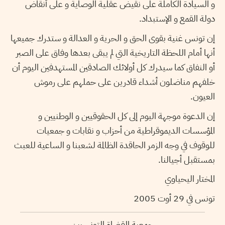
و السيادة الكاملة على نقيض عقلية الوصاية و على أنقاض
دولة القمع و الإستبداد.
إن تونس غنية بقوى الحق و الحرية و العدالة و ستدرك جميعها
أنها أمام اللحظة التاريخية التي لم يبقى بعدها وفاق على الصبر
أو النفاق كما سيدرك كل أولائك الصادقين المستهدفين اليوم أن
خلفهم مناضلون أشداء قادرين على حملهم على رموش
العيون.
إن الدعوة موجهة اليوم إلى كل الحقوقيين و الوطنيين و
المؤسسات الديموقراطية من أحزاب و نقابات و جمعيات
للوقوف في وجه الزمر الحاقدة الظالمة لشعبنا و الساعية للعبث
بمستقبل أجيالنا.
المختار اليحياوي
تونس في 29 أوت 2005
جمعية القضاة التونسيين