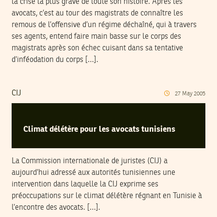
la crise la plus grave de toute son histoire. Après les
avocats, c’est au tour des magistrats de connaître les
remous de l’offensive d’un régime déchaîné, qui à travers
ses agents, entend faire main basse sur le corps des
magistrats après son échec cuisant dans sa tentative
d’inféodation du corps […].
CIJ
27
May
2005
Climat délétère pour les avocats tunisiens
La Commission internationale de juristes (CIJ) a
aujourd’hui adressé aux autorités tunisiennes une
intervention dans laquelle la CIJ exprime ses
préoccupations sur le climat délétère régnant en Tunisie à
l’encontre des avocats. […].