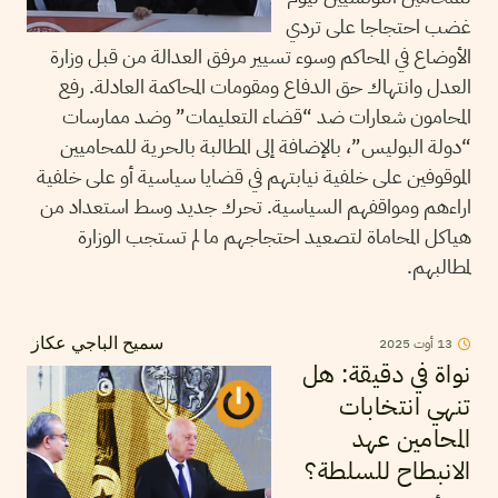
غضب احتجاجا على تردي
الأوضاع في المحاكم وسوء تسيير مرفق العدالة من قبل وزارة
العدل وانتهاك حق الدفاع ومقومات المحاكمة العادلة. رفع
المحامون شعارات ضد “قضاء التعليمات” وضد ممارسات
“دولة البوليس”، بالإضافة إلى المطالبة بالحرية للمحاميين
الموقوفين على خلفية نيابتهم في قضايا سياسية أو على خلفية
اراءهم ومواقفهم السياسية. تحرك جديد وسط استعداد من
هياكل المحاماة لتصعيد احتجاجهم ما لم تستجب الوزارة
لمطالبهم.
2025
أوت
13
سميح الباجي عكاز
نواة في دقيقة: هل
تنهي انتخابات
المحامين عهد
الانبطاح للسلطة؟