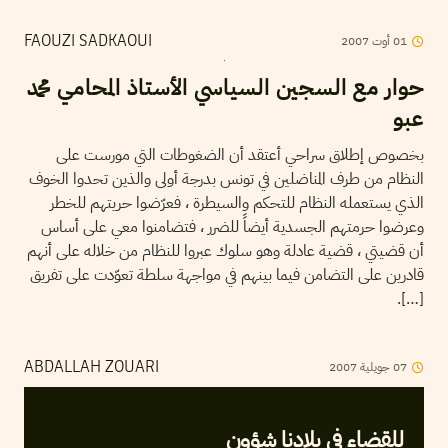
2007
أوت
01
FAOUZI SADKAOUI
حوار مع السجين السياسي الأستاذ المحامي محمد
عبو
بخصوص إطلاق سراحي أعتقد أن الضغوطات التي مورست على
النظام من طرف المناضلين في تونس بدرجة أولى والذين تحدوا الخوف
الذي يستعمله النظام للتحكم والسيطرة ، فعرّضوا حريتهم للخطر
وعرضوا حرمتهم الجسدية أيضاً للضرر ، فتضامنوا معي على أساس
أن قضيتي ، قضية عادلة وهو سلوك عبروا للنظام من خلاله على أنهم
قادرين على التضامن فيما بينهم في مواجهة سلطة تعوّدت على تفريق
[…].
2007
جويلية
07
ABDALLAH ZOUARI
للقضاء في بلادنا شؤون