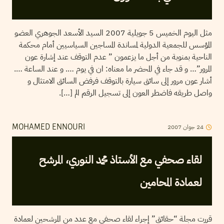
مثل اليوم الخميس 5 جويلية 2007 السيد الأسعد الجوهري العضو
المؤسس للجمعية الدولية لمساندة المساجين السياسيين أمام محكمة
الناحية بمنوبة من أجل ما يزعمون ” عدم التوقف عند إشارة عون
المرور”… و قد جاء في المحضر ما معناه: ان في يوم …. و عند الساعة ….
أشار عون مرور إلى سائق سيارة بالتوقف فرفض السائق الامتثال و
واصل طريقه فاضطر العون إلى تسجيل الرقم الم […].
2007
جوان
24
MOHAMED ENNOURI
لقاء صحفي مع الأستاذ محمد النوري، المرشح
لعمادة المحامين
قررت مجلة “حقائق” إجراء لقاء صحفي مع عدد من المرشحين لعمادة