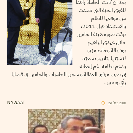
بعد أن كانت المحاماة رافدا
للقوى الحيّة التي تصدت
من موقعها للظلم
والاستبداد قبل 2011،
تردّت صورة هيئة المحامين
خلال عهدي ابراهيم
بودربالة وحاتم مزيّو
لتشبّثها بتلابيب سعيّد
ودعم نظامه رغم إمعانه
في ضرب مرفق العدالة و سجن المحاميات والمحامين في قضايا
رأي وتعبير .
NAWAAT
29
Dec
2010