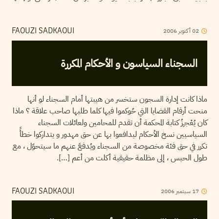
02
أكتوبر
2006
FAOUZI SADKAOUI
السجناء السياسون و الأحكام المكررة
ماذا كانت إدارة السجون ستخسر من هيبتها أمام السجناء لو أنها
منحت أرقام القضايا التي حُوكموا فيها كلما طلبها صاحب علاقة ؟ ماذا
كان يُعْجـِزُ كتابة المحكمة أن تقدم للمحامين ولعائلات السجناء
السياسيين نسخ الأحكام ليدافعوا بها عن حق مهدور و يتداركوا خطأً
تكرر في حق فئة مخصوصة من السجناء ويُدفعَ عنهم ما سيتحوّل ، مع
طول الحبس ، إلى مظلمة حقيقية أكلت من أعم […].
17
سبتمبر
2006
FAOUZI SADKAOUI