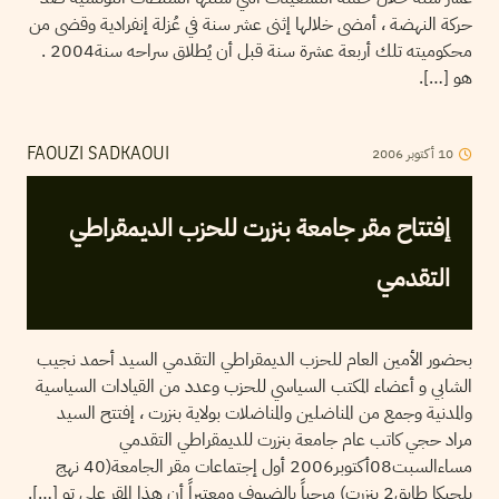
حركة النهضة ، أمضى خلالها إثنى عشر سنة في عُزلة إنفرادية وقضى من
محكوميته تلك أربعة عشرة سنة قبل أن يُطلاق سراحه سنة2004 .
هو […].
10
أكتوبر
2006
FAOUZI SADKAOUI
إفتتاح مقر جامعة بنزرت للحزب الديمقراطي
التقدمي
بحضور الأمين العام للحزب الديمقراطي التقدمي السيد أحمد نجيب
الشابي و أعضاء المكتب السياسي للحزب وعدد من القيادات السياسية
والمدنية وجمع من المناضلين والمناضلات بولاية بنزرت ، إفتتح السيد
مراد حجي كاتب عام جامعة بنزرت للديمقراطي التقدمي
مساءالسبت08أكتوبر2006 أول إجتماعات مقر الجامعة(40 نهج
بلجيكا طابق2 بنزرت) مرحباً بالضيوف ومعتبراً أن هذا المقر على تو […].