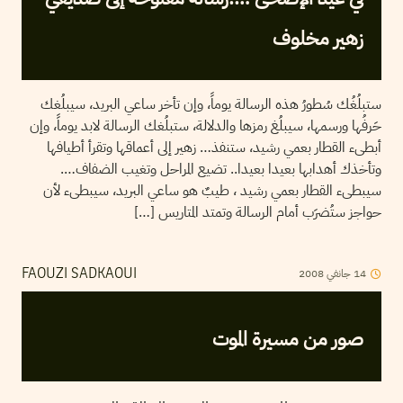
زهير مخلوف
ستبلُغُك سُطورُ هذه الرسالة يوماً، وإن تأخر ساعي البريد، سيبلُغك
حَرفُها ورسمها، سيبلُغ رمزها والدلالة، ستبلُغك الرسالة لابد يوماً، وإن
أبطىء القطار بعمي رشيد، ستنفذ… زهير إلى أعماقها وتقرأ أطيافها
وتأخذك أهدابها بعيدا بعيدا.. تضيع المراحل وتغيب الضفاف….
سيبطىء القطار بعمي رشيد ، طيبٌ هو ساعي البريد، سيبطىء لأن
حواجز ستُضرَب أمام الرسالة وتمتد المتاريس […]
14
جانفي
2008
FAOUZI SADKAOUI
صور من مسيرة الموت