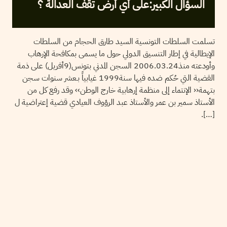
السؤال الكبير:على أي أرض تقف العدالة ؟
تسلمت السلطات التونسية السيد طارق الحجام من السلطات
الإيطالية في إطار التنسيق الدولي حول ما يسمى بمكافحة الإرهاب
وأودعته منذ2006.03.24 السجن المدني بتونس(9أفريل) على ذمة
القضية التي حُكم ضده فيها سنة1999 غيابياً بـعشر سنوات سجن
بتهمة‹‹ الإنتماء إلى منظمة إرهابية خارج الوطن›› وقد رفع كل من
الأستاذ سمير بن عمر والأستاذ عبد الرؤوف العيادي قضية إعتراضية ل
[…].