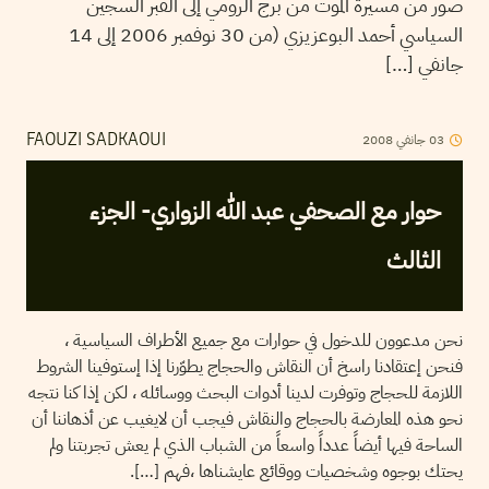
صور من مسيرة الموت من برج الرومي إلى القبر السجين
السياسي أحمد البوعزيزي (من 30 نوفمبر 2006 إلى 14
جانفي […]
03
جانفي
2008
FAOUZI SADKAOUI
حوار مع الصحفي عبد الله الزواري- الجزء
الثالث
نحن مدعوون للدخول في حوارات مع جميع الأطراف السياسية ،
فنحن إعتقادنا راسخ أن النقاش والحجاج يطوّرنا إذا إستوفينا الشروط
اللازمة للحجاج وتوفرت لدينا أدوات البحث ووسائله ، لكن إذا كنا نتجه
نحو هذه المعارضة بالحجاج والنقاش فيجب أن لايغيب عن أذهاننا أن
الساحة فيها أيضاً عدداً واسعاً من الشباب الذي لم يعش تجربتنا ولم
يحتك بوجوه وشخصيات ووقائع عايشناها ،فهم […].