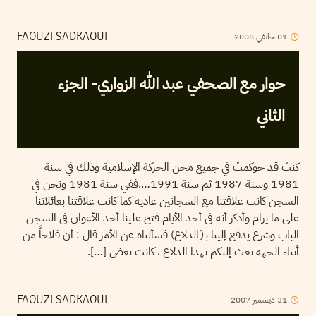
01
جانفي
2008
FAOUZI SADKAOUI
حوار مع الصحفي عبد الله الزواري- الجزء
الثاني
كنتُ قد حوكمتُ في جميع محن الحركة الإسلامية وذلك في سنة
1981 وسنة 1987 ثم سنة 1991….ففي سنة 1981 ونحن في
السجن كانت علاقتنا مع السجانين عادية كما كانت علاقتنا بعائلاتنا
على ما يرام وأذكر أنه في أحد الأيام فتح علينا أحد الأعوان في السجن
الباب وشرع يدفع إلينا بـ(ـالدلاع) فسألناه عن الأمر قال : أن فلاحاً من
أبناء الجهة بعث إليكم بهذا الدلاع ، كانت بعض […].
31
ديسمبر
2007
FAOUZI SADKAOUI