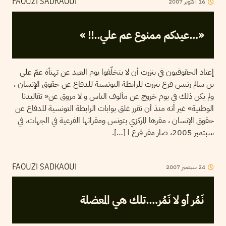
16
أكتوبر
2007
FAOUZI SADKAOUI
«…عيدكم ممنوع عم علي..!! »
إعتاد الحقوقيون في بنزرت أن لا يتخلّفوا يوم العيد عن تهنأة عمّ علي
بن سالم رئيس فرع بنزرت للرابطة التونسية للدفاع عن حقوق الإنسان ،
ولم يكن ذلك في يوم خروج عن مألوف الناس و لا مروق عن« تقاليدنا
الوطنية» غير أنه منذ أن تقرر غلق بوابات الرابطة التونسية للدفاع عن
حقوق الإنسان ، مقرها المركزي بتونس ومقراتها الفرعية في الجهات، في
سبتمبر 2005، صار مقر فرع ا […].
24
سبتمبر
2007
FAOUZI SADKAOUI
نَمُر أو لا نَمُر….تلك هي المعضلة