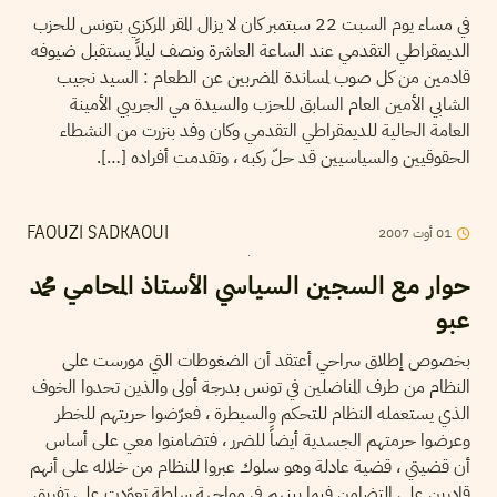
في مساء يوم السبت 22 سبتمبر كان لا يزال المقر المركزي بتونس للحزب
الديمقراطي التقدمي عند الساعة العاشرة ونصف ليلاً يستقبل ضيوفه
قادمين من كل صوب لمساندة المضربين عن الطعام : السيد نجيب
الشابي الأمين العام السابق للحزب والسيدة مي الجريبي الأمينة
العامة الحالية للديمقراطي التقدمي وكان وفد بنزرت من النشطاء
الحقوقيين والسياسيين قد حلّ ركبه ، وتقدمت أفراده […].
01
أوت
2007
FAOUZI SADKAOUI
حوار مع السجين السياسي الأستاذ المحامي محمد
عبو
بخصوص إطلاق سراحي أعتقد أن الضغوطات التي مورست على
النظام من طرف المناضلين في تونس بدرجة أولى والذين تحدوا الخوف
الذي يستعمله النظام للتحكم والسيطرة ، فعرّضوا حريتهم للخطر
وعرضوا حرمتهم الجسدية أيضاً للضرر ، فتضامنوا معي على أساس
أن قضيتي ، قضية عادلة وهو سلوك عبروا للنظام من خلاله على أنهم
قادرين على التضامن فيما بينهم في مواجهة سلطة تعوّدت على تفريق