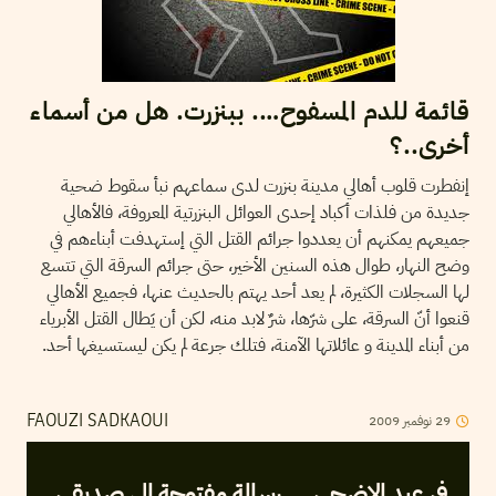
قائمة للدم المسفوح…. ببنزرت. هل من أسماء
أخرى..؟
إنفطرت قلوب أهالي مدينة بنزرت لدى سماعهم نبأ سقوط ضحية
جديدة من فلذات أكباد إحدى العوائل البنزرتية المعروفة، فالأهالي
جميعهم يمكنهم أن يعددوا جرائم القتل التي إستهدفت أبناءهم في
وضح النهار، طوال هذه السنين الأخير، حتى جرائم السرقة التي تتسع
لها السجلات الكثيرة، لم يعد أحد يهتم بالحديث عنها، فجميع الأهالي
قنعوا أنّ السرقة، على شرّها، شرٌ لابد منه، لكن أن يَطال القتل الأبرياء
من أبناء المدينة و عائلاتها الآمنة، فتلك جرعة لم يكن ليستسيغها أحد.
29
نوفمبر
2009
FAOUZI SADKAOUI
في عيد الإضحى ….رسالة مفتوحة إلى صديقي