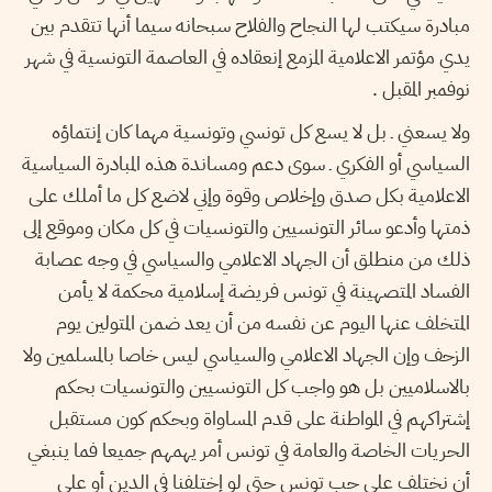
مبادرة سيكتب لها النجاح والفلاح سبحانه سيما أنها تتقدم بين
يدي مؤتمر الاعلامية المزمع إنعقاده في العاصمة التونسية في شهر
نوفمبر المقبل .
ولا يسعني ـ بل لا يسع كل تونسي وتونسية مهما كان إنتماؤه
السياسي أو الفكري ـ سوى دعم ومساندة هذه المبادرة السياسية
الاعلامية بكل صدق وإخلاص وقوة وإني لاضع كل ما أملك على
ذمتها وأدعو سائر التونسيين والتونسيات في كل مكان وموقع إلى
ذلك من منطلق أن الجهاد الاعلامي والسياسي في وجه عصابة
الفساد المتصهينة في تونس فريضة إسلامية محكمة لا يأمن
المتخلف عنها اليوم عن نفسه من أن يعد ضمن المتولين يوم
الزحف وإن الجهاد الاعلامي والسياسي ليس خاصا بالمسلمين ولا
بالاسلاميين بل هو واجب كل التونسيين والتونسيات بحكم
إشتراكهم في المواطنة على قدم المساواة وبحكم كون مستقبل
الحريات الخاصة والعامة في تونس أمر يهمهم جميعا فما ينبغي
أن نختلف على حب تونس حتى لو إختلفنا في الدين أو على