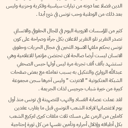
الدين فضلا عما دونه من تيارات سياسية وفكرية وحزبية وليس
بعد ذلك من الوطنية وحب تونس في شئ أبدا .
كثير من المؤسسات الاروبية اليوم في المجال الحقوقي والانساني
تصدر التقرير تلو التقرير للاعلان بكل جرأة وصراحة على كون
تونس بحكم ملفها الاسود الثخين في مجال الحريات وحقوق
الانسان ليست أرضا صالحة لان تحتضن مؤتمرا للاعلامية وهي
تستشهد بألف ألف تجربة مرة ليس أولها حبس الصحفي
عبدالله الزواري والتنكيل به بسبب تعامله مع بعض صفحات
الشبكة العنكبوتية ” الانترنت ” وليس آخرها سجن مجموعة
كبيرة من خيرة شباب جرجيس لذات الجريمة .
لقد عملت عصابة الفساد والنهب المتصهينة في تونس منذ أول
يوم لاغتصابها لارادة الشعب التونسي قبل ما يقارب عقدين
كاملين من الزمن على مسك ثلاث ملفات كبرى لتركيع الشعب
بكل أطيافه وإذلال أحراره وتأمين نفسها من كل ثورة إحتاجية