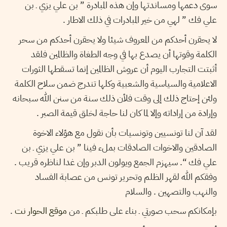
سوى دعمها ومساندتها وإن هذه المبادرة ” بن علي يزي ـ بن
علي فك ” لهي من خير المبادرات في ذلك الاطار .
لا يحقرن أحدكم من المعروف شيئا ولا يحقرن أحدكم من سحر
الكلمة وقوتها أن يصدع بها في وجه الطغاة والظالمين فلقد
أثبتت التجارب اليوم أن عروش الظالمين إنما تسقطها الثورات
الاعلامية والسياسية والشعبية وكلها تندرج ضمن سلاح الكلمة
ولئن إحتاج ذلك إلى وقت فلأن ذلك سنة من سنن الله سبحانه
وإرادة من إراداته وإلا لما كان لنا حاجة لخلق قيمة الصبر .
لقد آن لنا تونسيين وتونسيات بأن نقول مع هؤلاء الاخوة
الصادقين والاخوات الصادقات بملء فينا ” بن علي يزي ـ بن
علي فك “. سيهزم الجمع ويولون الدبر وإن غدا لناظره قريب .
وفقكم الله لقهر الظلم وتحرير تونس من عصابة الفساد
والنهب والتصهين . والسلام
بإمكانكم سحب صورتي ـ بناء على طلبكم ـ من
موقع الحوار نت
.