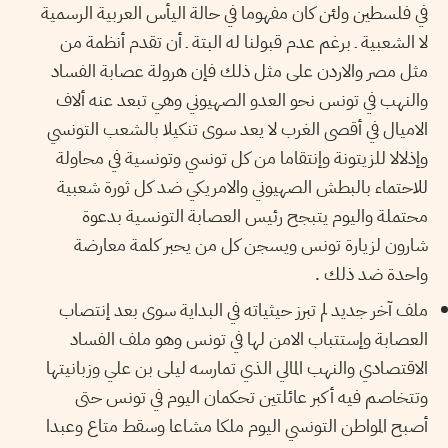
في فلسطين ولئن كان مفهوما في حالة اليأس العربية الرسمية
لا الشعبية ـ برغم عدم قبولنا له البتة ـ أن تقدم أنظمة من
مثل مصر والاردن على مثل ذلك فإن هرولة عصابة الفساد
والنهب في تونس نحو العدو الصهيوني وهي تبعد عنه ألاف
الاميال في أقصى الغرب لا يعد سوى تنكيلا بالشعب التونسي
وإذلالا للزيتونة وإنتقاما من كل تونسي وتونسية في محاولة
للاحتماء بالبطش الصهيوني والامريكي ضد كل ثورة شعبية
محتملة واليوم يتبجح رئيس العصابة التونسية بدعوة
شارون لزيارة تونس ويسجن كل من يحبر كلمة معارضة
واحدة ضد ذلك .
ملف آخر جديد لم تبرز حيثياته في البداية سوى بعد إنتصاب
العصابة وإستتباب الامن لها في تونس وهو ملف الفساد
الاقتصادي والنهب المالي الذي تمارسه ليلى بن علي وزبانيتها
وتتخاصم فيه أكبر عائلتين تحكمان اليوم في تونس حتى
أصبح المواطن التونسي اليوم ملكا مشاعا وسقط متاع وعبدا