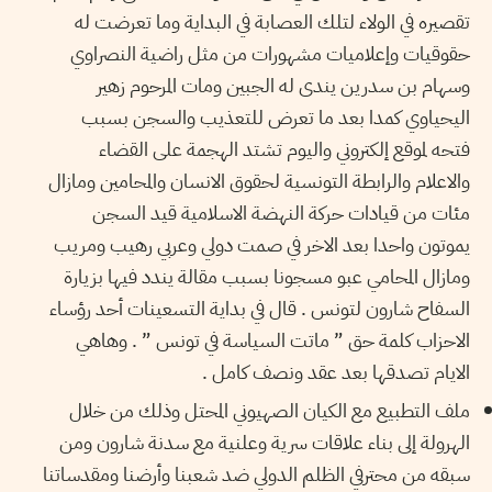
تقصيره في الولاء لتلك العصابة في البداية وما تعرضت له
حقوقيات وإعلاميات مشهورات من مثل راضية النصراوي
وسهام بن سدرين يندى له الجبين ومات المرحوم زهير
اليحياوي كمدا بعد ما تعرض للتعذيب والسجن بسبب
فتحه لموقع إلكتروني واليوم تشتد الهجمة على القضاء
والاعلام والرابطة التونسية لحقوق الانسان والمحامين ومازال
مئات من قيادات حركة النهضة الاسلامية قيد السجن
يموتون واحدا بعد الاخر في صمت دولي وعربي رهيب ومريب
ومازال المحامي عبو مسجونا بسبب مقالة يندد فيها بزيارة
السفاح شارون لتونس . قال في بداية التسعينات أحد رؤساء
الاحزاب كلمة حق ” ماتت السياسة في تونس ” . وهاهي
الايام تصدقها بعد عقد ونصف كامل .
ملف التطبيع مع الكيان الصهيوني المحتل وذلك من خلال
الهرولة إلى بناء علاقات سرية وعلنية مع سدنة شارون ومن
سبقه من محترفي الظلم الدولي ضد شعبنا وأرضنا ومقدساتنا