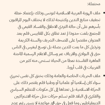
محتملة:
ملف الهوية العربية الاسلامية لتونس وذلك بإعتماد خطة
تجفيف منابع التدين وكنتيجة لذلك لا يختلف اليوم المراقبون
بأسرهم على أن حالة التردي الاخلاقي والفساد القيمي في
المجتمع بلغت حدودا لم تعد تطاق بكل المقاييس فلم يعد
العدوان مقتصرا على المصحف الشريف والسنة الكريمة
وترذيل كل ما يمت للدين بصلة بل توسع ليغرس في الناس
حتى في البوادي والارياف عبر وسائل الاعلام الرسمية الماجنة
العاهرة الفاسدة نمطا من الحياة تستحي منه كثير من
الغربيات في قلب أروبا.
ملف الحريات الخاصة والعامة وذلك بخنق كل نفس تحرري
سواء كان إسلاميا أو علمانيا أو وطنيا فلم يقتصر ذلك على
الحركة الاسلامية بل تعداها إلى كل مكونات المنتظم السياسي
والفكري في البلاد فلم تسلم حركات مثل حركة الاشتراكيين
الديمقراطيين وما فعل في حق محمد مواعدة لا ينسى رغم عدم