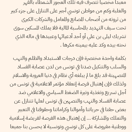
معبدا مخصيا تتصرف فيه تلك العجوز الشمطاء بالقهر
والغلبة وكم من مواطن تونسي أجبر على التنازل على جزء كبير
من ثروته من أصحاب المصانع والمعامل والشركات الكبرى
تحت سيف التهديد بالمحاسبة المالية فلا يملك المسكين سوى
تشريك ليلى بن علي أو أحد أدعيائها وعبيدها في ماله الذي
نحته بيده وكد عليه بيمينه مكرها .
بكلمة واحدة مختصرة فإن درجات الاستبداد والظلم والنهب
والسلب والتنكيل ضدنا في تونس من لدن عصابة الفساد
المتصهينة قد بلغ ما لم يبلغه أي نظام في دنيا العروبة والاسلام
ولذلك فإن إهتبال فرصة إنعقاد مؤتمر الاعلامية في تونس من
أجل تسريع وتغذية وتيرة الضغط السياسي والاعلامي ضد
عصابة الفساد والنهب والتصهين في تونس لعلها تتنازل عن
بعض حقنا في حرياتنا وأموالنا وكراماتنا وحقوقنا في التعبير
والتملك والمشاركة … إن إهتبال هذه الفرصة لفريضة إسلامية
ووطنية مفروضة على كل تونسي وتونسية لا يحسن بنا جميعا