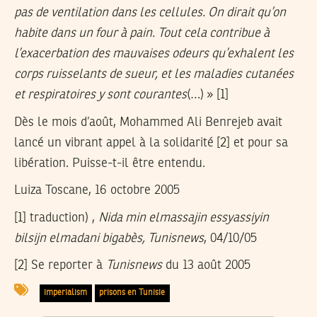
pas de ventilation dans les cellules. On dirait qu’on
habite dans un four à pain. Tout cela contribue à
l’exacerbation des mauvaises odeurs qu’exhalent les
corps ruisselants de sueur, et les maladies cutanées
et respiratoires y sont courantes
(…) » [
1
]
Dès le mois d’août, Mohammed Ali Benrejeb avait
lancé un vibrant appel à la solidarité [
2
] et pour sa
libération. Puisse-t-il être entendu.
Luiza Toscane, 16 octobre 2005
[
1
] traduction) ,
Nida min elmassajin essyassiyin
bilsijn elmadani bigabès, Tunisnews
, 04/10/05
[
2
] Se reporter à
Tunisnews
du 13 août 2005
imperialism
prisons en Tunisie