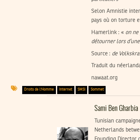
Selon Amnistie intern
pays où on torture e
Hamerlink : «
on ne 
détourner lors d’une
Source :
de Volkskra
Traduit du néerland
nawaat.org
Droits de l'Homme
Internet
SMSI
Sommet
Sami Ben Gharbia
Tunisian campaigner
Netherlands between
Founding Director 