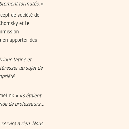
aiblement formulés.
»
cept de société de
 Chomsky et le
ommission
à en apporter des
rique latine et
ntéresser au sujet de
opriété
amelink «
ils étaient
bande de professeurs…
servira à rien. Nous