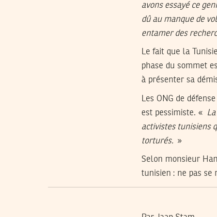
avons essayé ce genr
dû au manque de volo
entamer des recherc
Le fait que la Tunis
phase du sommet est
à présenter sa démis
Les ONG de défense d
est pessimiste. «
La 
activistes tunisiens
torturés.
»
Selon monsieur Hame
tunisien : ne pas se