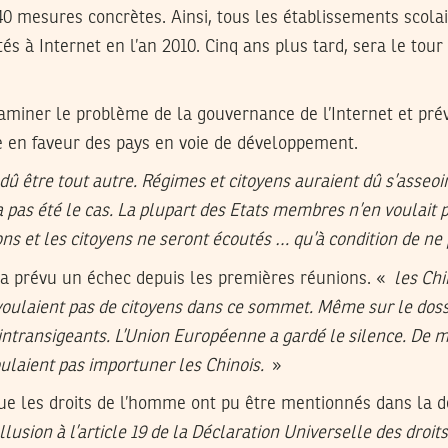
0 mesures concrètes. Ainsi, tous les établissements scola
és à Internet en l’an 2010. Cinq ans plus tard, sera le tou
aminer le problème de la gouvernance de l’Internet et pré
e en faveur des pays en voie de développement.
û être tout autre. Régimes et citoyens auraient dû s’asseoir
a pas été le cas. La plupart des Etats membres n’en voulait p
ons et les citoyens ne seront écoutés … qu’à condition de ne
 prévu un échec depuis les premières réunions. «
les Chi
e voulaient pas de citoyens dans ce sommet. Même sur le doss
 intransigeants. L’Union Européenne a gardé le silence. De
oulaient pas importuner les Chinois.
»
 que les droits de l’homme ont pu être mentionnés dans la d
allusion à l’article 19 de la Déclaration Universelle des droi