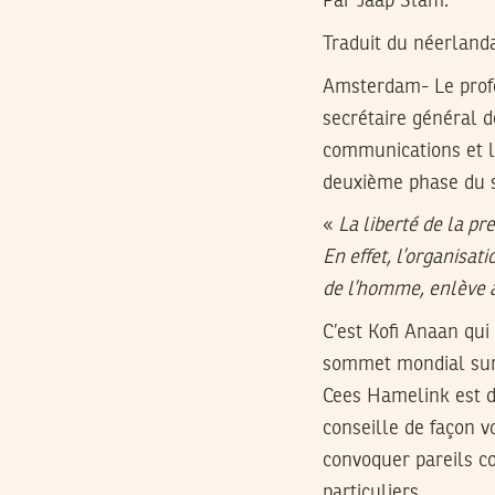
Par Jaap Stam.
Traduit du néerland
Amsterdam-
Le prof
secrétaire général d
communications et l’
deuxième phase du s
«
La liberté de la pr
En effet, l’organisat
de l’homme, enlève 
C’est Kofi Anaan qui
sommet mondial sur l
Cees Hamelink est de
conseille de façon v
convoquer pareils co
particuliers