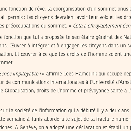
 une fonction de rêve, la coorganisation d’un sommet onusie
tait permis : les citoyens devraient avoir leur voix et les d
des préoccupations du sommet. «
Cela a effroyablement éch
te fonction que lui a proposée le secrétaire général des Nat
 ans. Œuvrer à intégrer et à engager les citoyens dans un
rmation. Et œuvrer à ce que les droits de l’homme soient une
ommet.
Echec impitoyable !
» affirme Cees Hamelink qui occupe dep
ur de communications internationales à l’Université d’Ams
de Globalisation, droits de l’homme et prévoyance santé à l’
r la société de l’information qui a débuté il y a deux ans
tte semaine à Tunis abordera le sujet de la fracture numér
riches. A Genève, on a adopté une déclaration et établi un 