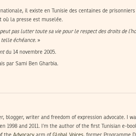
ationale, il existe en Tunisie des centaines de prisonniers 
t où la presse est muselée.
peut pas lutter toute sa vie pour le respect des droits de l’
 telle échéance.
»
nt
du 14 novembre 2005.
ais par Sami Ben Gharbia.
, blogger, writer and freedom of expression advocate. I was 
 1998 and 2011. I’m the author of the first Tunisian e-boo
of the
Advocacy
arm of
Global Voices
, former Programme 