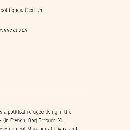
politiques. C’est un
homme et s’en
a political refugee living in the
k (in French) Borj Erroumi XL.
Development Manager at
Hivos
, and