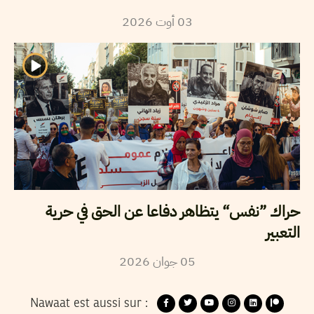
2026
أوت
03
حراك ”نفس“ يتظاهر دفاعا عن الحق في حرية
التعبير
2026
جوان
05
Nawaat est aussi sur :