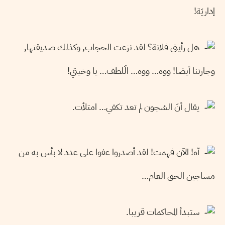
إداريَة!
هل رأيتي فلانة؟ لقد نزعت الحجاب, وكذلك صديقتها,
وجارتنا أيضا! ووه… ووه… الّلطف… يا وخيتي!
يقال أنَ السُجون لم تعد تكفي… امتلأت.
آه! الآن فهمت! لقد أصدروا عفوا على عدد لا بأس به من
مساجين الحق العام…
ستبدأ المحاكمات قريبا.