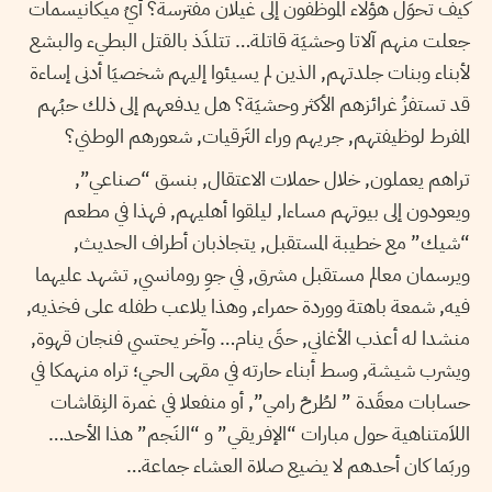
كيف تحوَل هؤلاء الموظفون إلى غيلان مفترسة؟ أيُ ميكانيسمات
جعلت منهم آلاتا وحشيَة قاتلة… تتلذَذ بالقتل البطيء والبشع
لأبناء وبنات جلدتهم, الذين لم يسيئوا إليهم شخصيَا أدنى إساءة
قد تستفزُ غرائزهم الأكثر وحشيَة؟ هل يدفعهم إلى ذلك حبُهم
المفرط لوظيفتهم, جريهم وراء التَرقيات, شعورهم الوطني؟
تراهم يعملون, خلال حملات الاعتقال, بنسق “صناعي”,
ويعودون إلى بيوتهم مساءا, ليلقوا أهليهم, فهذا في مطعم
“شيك” مع خطيبة المستقبل, يتجاذبان أطراف الحديث,
ويرسمان معالم مستقبل مشرق, في جوِ رومانسي, تشهد عليهما
فيه, شمعة باهتة ووردة حمراء, وهذا يلاعب طفله على فخذيه,
منشدا له أعذب الأغاني, حتَى ينام… وآخر يحتسي فنجان قهوة,
ويشرب شيشة, وسط أبناء حارته في مقهى الحي؛ تراه منهمكا في
حسابات معقَدة ” لطُرحْ رامي”, أو منفعلا في غمرة النِقاشات
اللاَمتناهية حول مبارات “الإفريقي” و “النَجم” هذا الأحد…
وربَما كان أحدهم لا يضيع صلاة العشاء جماعة…