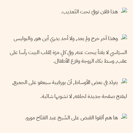
هذا فلان توفيَ تحت التَعذيب.
وهذا آخر خرج ولم يعد, ولا أحد يدري أين هو, والبوليس
السيَاسي لا يفتأ يبحث عنه, وفي كلِ مرَة يٌقلب البيت رأسا على
عقب, وسط بكاء الزوجة وفزع الأطفال.
يتردَد في بعض الأوساط, أنَ بورقيبة سيعفو على الجميع,
ليفتح صفحة جديدة لخلفه, لا تشوبها شائبة.
ها هم ألقوا القبض على الشَيخ عبد الفتَاح مورو.