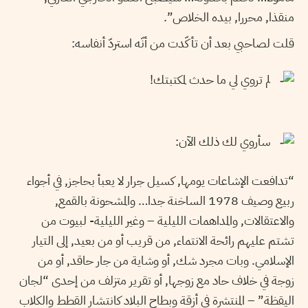
منقذا, محررا, بيده الخلاص”.
قلت لصاحبي بعد أن تأكّدت من أنّه استردّ أنفاسه:
لم تروي لي ما حدث لمكتبتك!
سأروي لك ذلك الآن:
“تدافعت الإشاعات يومها, كسيل جرار لا يعبأ بحاجز, في أجواء
ربيع وصيف 1978 الساخنة جدا… والمشحونة بالقمع,
والاعتقالات, والمداهمات الليلية – وغير الليلية- لبيوت من
تشتم عليهم رائحة الانتماء, من قريب أو من بعيد, إلى التيار
الإسلامي. وبات مجرد شك, أو وشاية من جار حاقد, أو من
زوجة في خلاف حاد مع زوجها, أو تقرير متزلف من إحدى “لجان
اليقظة” – المنتشرة في أزقة وبطاح البلاد كانتشار القطط والكلاب