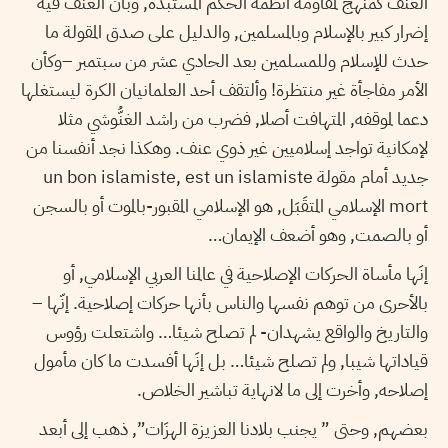
العنف كمنهج لمقاومة أنظمة الحكم المستبدَة, وبأن العنف فيه
إضرار كبير بالإسلام وبالمسلمين, والدليل على صدق المقولة ما
حدث للإسلام وللمسلمين بعد الحادي عشر من سبتمبر –وكأن
الأمر مفاجأة غير منتظرة! وألتقف أحد العلمانيان الكرة ليستغلها
دعما لموقفه, المتهافت أصلا, فضرب من راشد الغنُّوشي مثلا
لإمكانية تواجد إسلاميين غير ذوي عنف. وهكذا نجد أنفسنا من
جديد أمام مقولة un bon islamiste, est un islamiste
mort الإسلامي المتقَبَل, هو الإسلامي المقبور-بالموت أو بالسجن
أو بالصمت, وهو أضعف الإيمان…
إنَها مأساة الحركات الإصلاحية في عالمنا العربي الإسلامي, أو
بالأحرى من توهم نفسها والناس بأنها حركات إصلاحية. إنّها –
والتاريخ والواقع يشهدان- لم تصلح شيئا… واشتعلت رؤوس
قياداتها شيبا, ولم تصلح شيئا… بل إنَها أفسدت ما كان مأمول
إصلاحه, وأخرت إلى ما لانهاية تباشير الخلاص.
بعضهم, وحتى ” يجنب بلادنا العزيزة الهزَات”, ذهب إلى أبعد