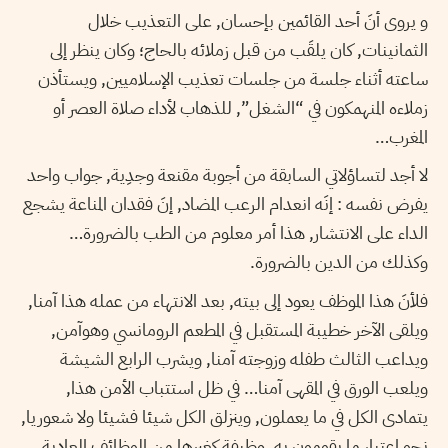
و يروى أنَ أحد القائمين بإحسان, على التعذيب خلال
الثمانينات, كان يلقَب من قبل زملائه بالحاج؛ وكان ينظر إلى
ساعته أثناء جلسة من جلسات تعذيب الإسلاميين, ويستأذن
زملاءه المنهمكون في “الشغل”, للذهاب لأداء صلاة العصر أو
المغرب…
لا أجد لتساؤلاتي السابقة من أجوبة مقنعة وجدِية, جواب واحد
يفرض نفسه : إنَه انعدام الرعب المضاد, إنَ فقدان المناعة يشجع
الداء على الانتشار, هذا أمر معلوم من الطب بالضرورة…
وكذلك من الدين بالضرورة.
فلأنَ هذا الموظف يعود إلى بيته, بعد الانتهاء من عمله هذا آمنا,
ويلقى الآخر خطيبة المستقبل في المطعم الرومانسي وهوآمن,
ويداعب الثالث طفله وزوجته آمنا, ويشرب الرابع الشيشة
ويلعب الورق في المقهى آمنا… في ظل استتباب الأمن هذا,
يتمادى الكل في ما يعملون, وينزلق الكل شيئا فشيئا ولا شعوريا,
نحو اعتبار ما يقومون به, وظيفة كغيرها من الوظائف العادية,