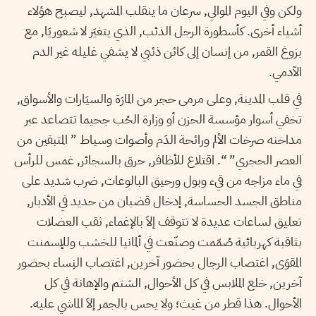
ولكن وفي اليوم الموالي, سرعان ما ينقلب المشهد, ليصبح هؤلاء
أشياء أخرى. كأسطورة الرجل الذئب, الذي يتغيَر لا شعوريَا, مع
بزوغ القمر, من إنسان إلى كائن ذئبي لا يشفي غليله غير الدم
الآدمي.
في قلب المدينة, وعلى مرمى حجر من المارَة والسيَارات والأسواق,
تخفي أسوار مؤسسة الحزن أو وزارة الحُب جحيما تتصاعد عبر
مداخنه صرخات الألم ورائحة الدَم وأصوات وسياط ” المتبقين من
العصر الحجري” “. اقتلاع للأظافر, حرق بالسجائر, غمس للرأس
في ماء مزاجه من قيء وبول ورحيق البالوعات, ضرب شديد على
مناطق الجسد الحساسة, إدخال قضبان من حديد في الأدبار,
تعليق لساعات عديدة لا تتوقف إلاَ بالإغماء, ثقب العضلات
بثاقبة كهربائية صُمّمت وصنّعت في ألمانيا للخشب وللإسمنت
المقوَى, اغتصاب الرجال بحضور آخرين, اغتصاب النِساء بحضور
آخرين, خلع الملابس في كل الأحوال, الشتم والإهانة في كل
الأحوال. هذا قطر من غيث؛ ولا يحس بالجمر إلاَ الماشي عليه.