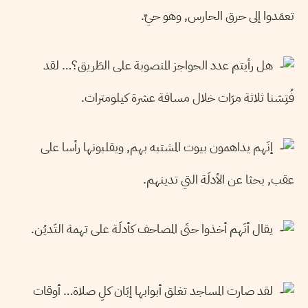
تعمَدوا إلى حرق الحارس, وهو حيٌ.
هل رأيتم عدد الحواجز المنصوبة على الطَريق؟… لقد
فُتِشنا ثلاثة مرَات خلال مسافة عشرة كيلومترات.
إنَهم يداهمون بيوت المشتبه بهم, ويقلبونها رأسا على
عقب, بحثا عن الأدلَة التي تدينهم.
يقال أنَهم أخذوا حتَى المصاحف كأدلَة على تهمة التَديُن.
لقد صارت المساجد تغلق أبوابها إبَان كلِ صلاة… أوقات