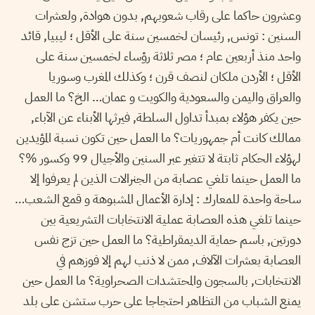
وعشرون حاكما على رقاب شعوبهم, بدون هوادة, ولعشرات
السنين : تونس, رئيسان لخمسين سنة على الأقل ؛ ليبيا, قائد
واحد منذ أربعين عام ؛ مصر ثلاثة رؤساء لخمسين سنة على
الأقل ؛ الأردن ملكان لنصف قرن ؛ وكذلك المغرب وسوريا
والعراق واليمن والسعودية والكويت و عمان… الخ؟ ما العمل
حين يكفر هؤلاء بمبدأ تداول السلطة, فيرثها الأبناء عن الآباء,
ممالك كانت أم جمهوريات؟ ما العمل حين تكون نسبة المؤيدين
لهؤلاء الحكام ثابتة لا تتغير عبر السنين والأجيال 99 وكسور %؟
ما العمل حينما تلغي عصابة من الجنرالات الذين لم يعرفوا إلا
ساحة واحدة للمعارك : إدارة الأعمال المشبوهة و قمع الشعب…
حينما تلغي هذه العصابة عملية الانتخابات التشريعية بين
دورتين, باسم حماية الديمقراطية؟ ما العمل حين تزج نفس
العصابة بعشرات الآلاف, ممن لا ذنب لهم إلا فوزهم في
الانتخابات, بالسجون والمحتشدات الصحراوية؟ ما العمل حين
يمنع الشباب من التظاهر احتجاجا على حرب ستشن على بلد