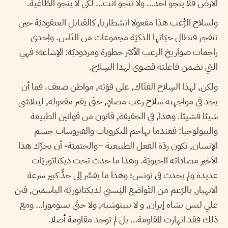
الأرض فلا ينجو أحد… ولا تنجو أنت… لكي لا ينجو الطَاغية.
ولسلاح الرُّعب هذا مفعولا انشطاريا, كالقنابل العنقوديَة حين
تنفجر فتطال حبَاتها الذكيَة مجموعات من النَاس. وإحدى
راجمات صواريخ الرعب الأكثر خطورة ومردوديّة: الإشاعة؛ فهي
التي تضمن فاعليَة قصوى لهذا السِلاح.
ولكن, لهذا السِلاح الفتَاك, على قوَته, مواطن ضعف. فما أن
يجد في مواجهته سلاح رعب مضادٍ, حتَى يفتر مفعوله, ليتلاشى
شيئا فشيئا. وهذا, في الحقيقة, قانون من قوانين الطبيعة
والبيولوجيا: فعندما تهاجم الميكروبات والفيروسات جسم
الإنسان, تكون ردَة الفعل الطبيعية –والحتميَة- أن يحرِّك هذا
الأخير مضاداته الحيويَة. وهذا ما حدث تحت ديكتاتوريَات
عديدة ولم يحدث في تونس؛ وهذا ما يفسِّر إلى حدٍّ كبير سرعة
الانهيار, بالرُغم من التَواضع النِسبي لديكتاتوريَة الياسمين, فبن
علي ليس بشاه إيران, و لا ببينوشيه, ولا حتَى بسوموزا… ومع
ذلك فقد انهارت المقاومة… بل لم توجد مقاومة أصلا.