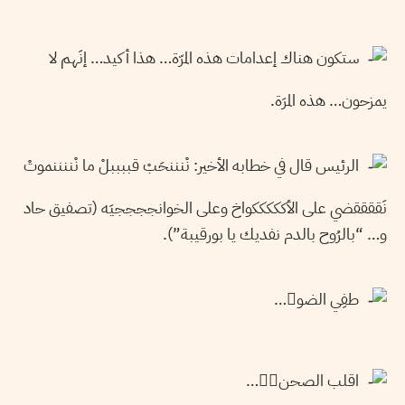
ستكون هناك إعدامات هذه المرّة… هذا أكيد… إنَهم لا
يمزحون… هذه المرَة.
الرئيس قال في خطابه الأخير: نْنننحَبْ قببببلْ ما نْننننموتْ
نَققققضي على الأكككككواخ وعلى الخوانججججيَه (تصفيق حاد
و… “بالرُوح بالدم نفديك يا بورقيبة”).
طفِي الضو…
اقلب الصحنْ…