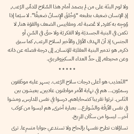
ولا لوم البتَة على من لم يصمد أمام هذا السِّلاح المدمِّر, الرُعب,
إذِ الإنسان ضعيف بطبعه “وَخُلقَ الإِنسانُ ضعيفًا”. لا سيَما إذا
وُوجِه به كفرد, لا عُصبة له. ومقاييس الضعف والقوَة هنا, لا
تكمن في البنية الجسديَة ولا الفكريَة ولا حتَى في السِّنِ أو
الجنس؛ إذ أنَ الهدف الأوَل والأخير لسلاح الرعب, كما سبق
ذكره, هو تدمير البنية العقليَة للإنسان, إلى درجة فصله عن ذاته
وعن محيطه, إلى حدِّ العداء السكيزوفريني.
* * * * *
“التَعذيب هو أعلى درجات سلاح الرُعب. يسهر عليه موظَفون
رسميُون… هم في نهاية الأمر مواطنون عاديين, يعيشون بين
النَاس. تربَوا تقريبا كضحاياهم, درسوا في نفس المدارس, ومشوا
في نفس الأزقَة والشَوارع… بعبارة أخرى, هم ليسوا من كوكب
آخر… ليسوا من سكَان المرِيخ.
تساؤلات تطرح نفسها بإلحاح ولا تستدعي جوابا متسرِعا. ترى