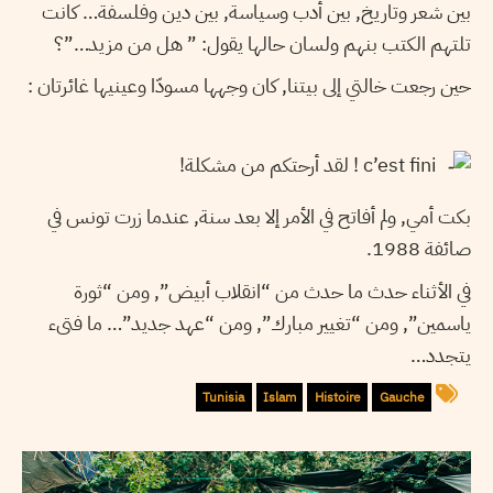
بين شعر وتاريخ, بين أدب وسياسة, بين دين وفلسفة… كانت
تلتهم الكتب بنهم ولسان حالها يقول: ” هل من مزيد…”؟
حين رجعت خالتي إلى بيتنا, كان وجهها مسودّا وعينيها غائرتان :
c’est fini ! لقد أرحتكم من مشكلة!
بكت أمي, ولم أفاتح في الأمر إلا بعد سنة, عندما زرت تونس في
صائفة 1988.
في الأثناء حدث ما حدث من “انقلاب أبيض”, ومن “ثورة
ياسمين”, ومن “تغيير مبارك”, ومن “عهد جديد”… ما فتىء
يتجدد…
Tunisia
Islam
Histoire
Gauche