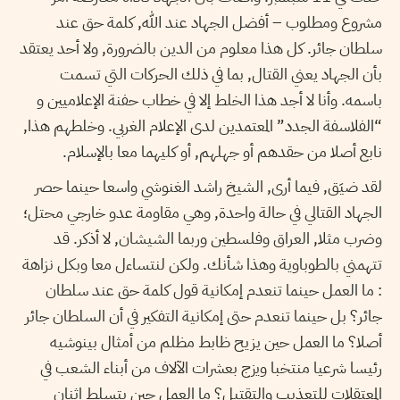
مشروع ومطلوب – أفضل الجهاد عند الله, كلمة حق عند
سلطان جائر. كل هذا معلوم من الدين بالضرورة, ولا أحد يعتقد
بأن الجهاد يعني القتال, بما في ذلك الحركات التي تسمت
باسمه. وأنا لا أجد هذا الخلط إلا في خطاب حفنة الإعلاميين و
“الفلاسفة الجدد” المعتمدين لدى الإعلام الغربي. وخلطهم هذا,
نابع أصلا من حقدهم أو جهلهم, أو كليهما معا بالإسلام.
لقد ضيَق, فيما أرى, الشيخ راشد الغنوشي واسعا حينما حصر
الجهاد القتالي في حالة واحدة, وهي مقاومة عدو خارجي محتل؛
وضرب مثلا, العراق وفلسطين وربما الشيشان, لا أذكر. قد
تتهمني بالطوباوية وهذا شأنك. ولكن لنتساءل معا وبكل نزاهة
: ما العمل حينما تنعدم إمكانية قول كلمة حق عند سلطان
جائر؟ بل حينما تنعدم حتى إمكانية التفكير في أن السلطان جائر
أصلا؟ ما العمل حين يزيح ظابط مظلم من أمثال بينوشيه
رئيسا شرعيا منتخبا ويزج بعشرات الآلاف من أبناء الشعب في
المعتقلات للتعذيب والتقتيل؟ ما العمل حين يتسلط اثنان