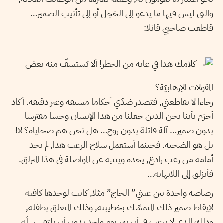
والتي ليس فيها ما يدعو إلى الخجل أو إلى تأنيب الضمير…
قاطعت صاحبي قائلا:
كلامك هذا في غاية من الخطر! ألا يُستشفّ منه بعض
المقولات الإرهابيّة؟
رجاءا لا تقاطعني, فتصدر ضدّي أحكاما مسبقة وغير دقيقة. أكاد
أجزم بأننا نحن الذين جعلنا من هذا الإنسان وحشا مفترسا
بدون ضمير… آلة قاتلة بدون روح… هل نحن هم ضحاياه؟ لا!
بل هو الضحية. فحينما أستعمل سلاح الرعب هذا, لم يجد
أمامه من رعب رادع, يحده ويثنيه عن المواصلة في هذا المنزلق.
فأنزلق إلى اللانهاية…
رصاصة واحدة بين عيني” الحاج” مثلا, كانت لوحدها كافية
لإيقاظ ضمير ذلك المتمسِّك بخطيبته, وذلك المتعلق بطفله,
وذلك الذي لا يرغب في أن يمر يوم واحد بدون أن يلتقي شلَة