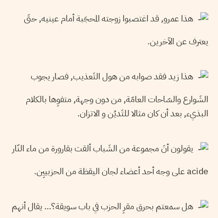
هذا عمرو, قد اغتصبوا زوجته المحجَبة أمام عينيه, حتَى
يعترف عن الآخرين.
هذا زيد فقد صوابه من هول التَعذيب, فصار يجوب
الشَوارع والسّاحات العامّة, من دون وجهة, متفوِها بالكلام
البذيء, بعد أن كان مثالا للتَديُن و الاتزان.
يقولون أنَ مجموعة من الشَباب ألقت بقارورة من ماء النّار
acide على وجه أحد أعضاء لجان اليقظة من الحزبييِن.
هل سمعتم بحرق مقرِ الحزب في باب سويقة؟… يقال أنهم