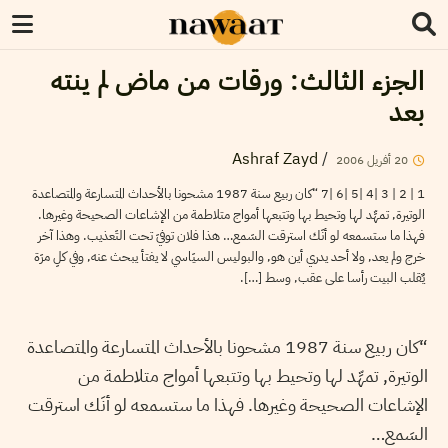
الجزء الثالث: ورقات من ماض لم ينته
بعد
Ashraf Zayd
/
20
أفريل
2006
1 | 2 | 3 |4 |5 |6 |7 “كان ربيع سنة 1987 مشحونا بالأحداث المتسارعة والمتصاعدة
الوتيرة, تمهِّد لها وتحيط بها وتتبعها أمواج متلاطمة من الإشاعات الصحيحة وغيرها.
فهذا ما ستسمعه لو أنَك استرقت السَمع… هذا فلان توفيَ تحت التَعذيب. وهذا آخر
خرج ولم يعد, ولا أحد يدري أين هو, والبوليس السيَاسي لا يفتأ يبحث عنه, وفي كلِ مرَة
يٌقلب البيت رأسا على عقب, وسط […].
“كان ربيع سنة 1987 مشحونا بالأحداث المتسارعة والمتصاعدة
الوتيرة, تمهِّد لها وتحيط بها وتتبعها أمواج متلاطمة من
الإشاعات الصحيحة وغيرها. فهذا ما ستسمعه لو أنَك استرقت
السَمع…