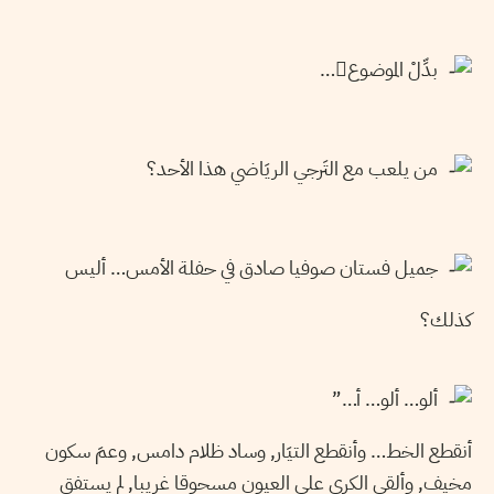
بدِّلْ الموضوع…
من يلعب مع التَرجي الريَاضي هذا الأحد؟
جميل فستان صوفيا صادق في حفلة الأمس… أليس
كذلك؟
ألو… ألو… أ…”
أنقطع الخط… وأنقطع التيَار, وساد ظلام دامس, وعمَ سكون
مخيف, وألقى الكرى على العيون مسحوقا غريبا, لم يستفق