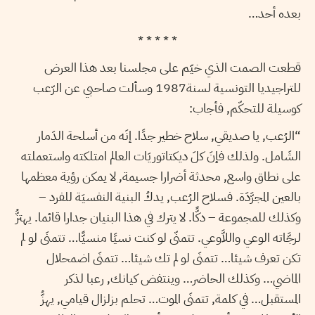
بعده أحد…
* * * * *
قطعت الصمت الذي خيّم على مجلسنا بعد هذا العرض
للتراجيديا التونسية لسنة1987 وسألت صاحبي عن الرّعب
كوسيلة للتحكّم, فأجاب:
“الرُعب, يا صديقي, سلاح خطير جدًا. إنَه من أسلحة الدَمار
الشَامل. ولذلك فإنَ كلَ ديكتاتوريَات العالم امتلكته واستعملته
على نطاق واسع, محدثة أضرارا جسيمة, لا يمكن رؤية معظمها
بالعين المجرَّدَة. فسلاح الرُعب, يدكُ البنية النفسيَة للفرد –
وكذلك للمجموعة – دكًّا. لا يترك في هذا البنيان جدارا قائما. يهتزُّ
لرجَّاته الوعي واللاَّوعي. تتمنّى لو كنت نسيًا منسيًّا… تتمنَى لو لم
تكن تعرف شيئا… تتمنَى لو لم تك شيئا… تتمنَى اضمحلال
الماضي… وكذلك الحاضر… وينتفض كيانك, رعبا لذكر
المستقبل… في كلمة, تتمنَى الموت… تحلم بزلزال قيامي, يهزُّ