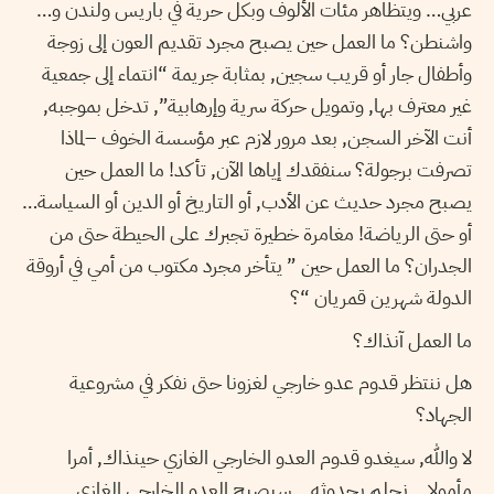
عربي… ويتظاهر مئات الألوف وبكل حرية في باريس ولندن و…
واشنطن؟ ما العمل حين يصبح مجرد تقديم العون إلى زوجة
وأطفال جار أو قريب سجين, بمثابة جريمة “انتماء إلى جمعية
غير معترف بها, وتمويل حركة سرية وإرهابية”, تدخل بموجبه,
أنت الآخر السجن, بعد مرور لازم عبر مؤسسة الخوف –لماذا
تصرفت برجولة؟ سنفقدك إياها الآن, تأكد! ما العمل حين
يصبح مجرد حديث عن الأدب, أو التاريخ أو الدين أو السياسة…
أو حتى الرياضة! مغامرة خطيرة تجبرك على الحيطة حتى من
الجدران؟ ما العمل حين ” يتأخر مجرد مكتوب من أمي في أروقة
الدولة شهرين قمريان “؟
ما العمل آنذاك؟
هل ننتظر قدوم عدو خارجي لغزونا حتى نفكر في مشروعية
الجهاد؟
لا والله, سيغدو قدوم العدو الخارجي الغازي حينذاك, أمرا
مأمولا… نحلم بحدوثه… سيصبح العدو الخارجي الغازي,