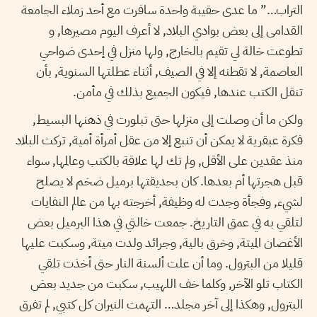
التراب…” ما عدى حقيبة واحدة سافرت مع أحد زملاء الجامعة
القدامى إلى بعض بوادي البلاد, لا أعرف اليوم مصيرها, و
تطوعت خالة لي تقيم بالخارج, ولها منزل في إحدى ضواحي
العاصمة, لا تقطنه إلا في الصيف, أثناء عطلتها السنوية, بأن
تنقل الكتب عندها, فيكون الجميع بذلك في مأمن.
ولكن ما أن وصلت إلى منزلها حتى تبلورت في ذهنها البسيط,
فكرة عبقرية لا يمكن أن تنبع إلا من عقل أمرأة أمية, تركت البلاد
منذ عقدين على الأقل, ولم تك لها علاقة بالكتب وعالمها, سواء
قبل هجرتها أم بعدها. كان بحديقتها برميل ضخم لا يصلح
لشيء, وفجأة وجدت له وظيفة, أخرجته بها من عالم النفايات
لتلقي به في عمق التاريخ. جمعت خالتي في هذا البرميل بعض
الأغصان الميتة, وخرق بالية, وجرائد ولدت ميتة, وسكبت عليها
قليلا من البترول. وما أن علت ألسنة النار حتى أخذت تلقي
الكتاب تلو الآخر, وكلما خف اللهيب, سكبت من جديد بعض
البترول, وهكذا إلى آخر مجلد… التهمت النيران كل كتبي, لم تفرق