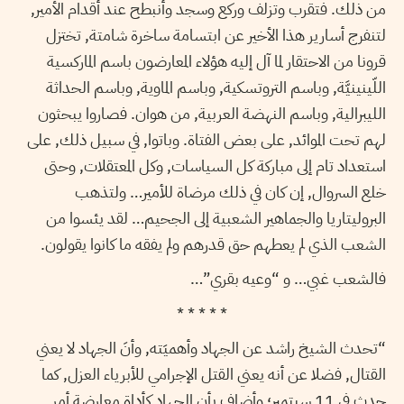
من ذلك. فتقرب وتزلف وركع وسجد وأنبطح عند أقدام الأمير,
لتنفرج أسارير هذا الأخير عن ابتسامة ساخرة شامتة, تختزل
قرونا من الاحتقار لما آل إليه هؤلاء المعارضون باسم الماركسية
اللّينينيَّة, وباسم التروتسكية, وباسم الماوية, وباسم الحداثة
الليبرالية, وباسم النهضة العربية, من هوان. فصاروا يبحثون
لهم تحت الموائد, على بعض الفتاة. وباتوا, في سبيل ذلك, على
استعداد تام إلى مباركة كل السياسات, وكل المعتقلات, وحتى
خلع السروال, إن كان في ذلك مرضاة للأمير… ولتذهب
البروليتاريا والجماهير الشعبية إلى الجحيم… لقد يئسوا من
الشعب الذي لم يعطهم حق قدرهم ولم يفقه ما كانوا يقولون.
فالشعب غبي… و “وعيه بقري”…
* * * * *
“تحدث الشيخ راشد عن الجهاد وأهميَته, وأنَ الجهاد لا يعني
القتال, فضلا عن أنه يعني القتل الإجرامي للأبرياء العزل, كما
حدث في 11 سبتمبر؛ وأضاف بأن الجهاد كأداة معارضة أمر