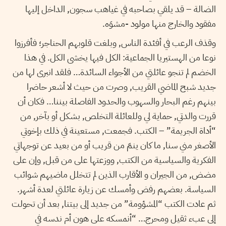
الضالة – قد يلقي بصاحبه في غياهب سجون, الداخل إليها
مفقود والخارج منها مولود -مشوَه.
وقذف الرعب في أفئدة الناس, وبلغت قلوبهم الحناجر؛ فأفرزوا
نوعا من الهستيريا الجماعية: الكل فيها يخشى الكل. في هذا
الخضم لم تنجو عائلتي من الأجواء السائدة… فلقد انبرى لها من
جديد شبح الماضي القريب, وصرت من حيث لا أشعر حاضرا
بينهم رغم البحار والسهوب والحدود الفاصلة بيننا… فكان أن
قررت والدتي, حماية لي وللعائلة التخلص, بشكل أو بآخر, من
“أداة الجريمة” – الكتب. فجمعت, مستعينة في ذلك بإخوتي
الأصغر مني سنا, ما كان ينمّ من قريب أو من بعيد عن توجهاتي
الفكرية والسياسية من الكتب, ووزعتها على من قبل, وإن على
مضض, من الجيران و الأقارب الذين لم تتخلل ماضيهم شوائب
السياسة. بعضهم رفض وأمسك عن زيارة عائلتي لعدة أشهر.
ثم عادت الكتب “المشؤومة” من جديد إلى بيتنا, بعد أن تحولت
إلى عبء ثقيل ومحرج… “أنمسكه على هون أم ندسه في