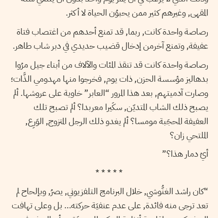
المقهى, وغيرهم كثير ممن يحبوُن الحياة لا أكثر.
رصاصة واحدة كانت, ربما, قد تمنع أحدهم من اغتصاب فتاة
عفيفة, وتمنع آخرمن إدخال قضيب حديدي في دبر شاب طاهر.
رصاصة واحدة كانت قد تنقذ المئات والآلاف من أبناء جيل مرُوا
بدهاليز مؤسسة الحزن, ذات يوم, فخرجوا منها مهدومي الذَّات؛
وصارت آدميتهم, بعد هذا المرور “العابر” خاوية على عروشها. ألم
يصبح ذلك الشاب المتديّن, سكَيرا معربدا؟ ألم تصبح تلك
العفيفة المحجَبة مومسا؟ ألم يغدو ذلك الرجل المتزوج, الوَرِع,
الملتحي زان؟
أيُ دمار هذا؟”
* * * * *
“كان راشد الغنُّوشي, خلال البرنامج التلفزيوني, يصرُ, وبإلحاح لم
تعد ترجى منه فائدة, على عدم عنفيَة حركته… بل وعلى تهافت