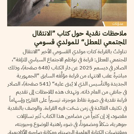
ملاحظات نقدية حول كتاب ”الانتقال
المجتمعي المعطل“ للمولدي قسومي
تناولتُ بالقراءة كتابَ مولدي القسومي الأخير ”الانتقال
المجتمعي المعطل: قراءة في نواظم الاجتماع السياسي المتلِفة“،
الصادر في ديسمبر 2025 عن دار الكتاب (648 صفحة)، وذلك
مباشرةً عقب الانتهاء من قراءة مؤلَّفه السابق ”الجمهورية
الجديدة والتأسيس الذي لا يُبنى عليه“ (541 صفحة)، الصادر
في جانفي من العام ذاته. وتهدف هذه الملاحظات إلى تقديم
قراءة نقدية في صورة نقاط موجزة، تيسيراً على القارئ وإسهاماً
في تكثيف الفائدة في زمن شحّت فيه القراءة. والوصف بالنقدية
مقصود، إذ إن كثيراً من مضامين هذا الكتاب تُثير تساؤلات
جوهرية، شكلاً ومضموناً، في ضوء راهنية الموضوع وحيويته،
ومقتضيات الكتابة العلمية الرصينة، ومكانة صاحبه الأكاديمية.