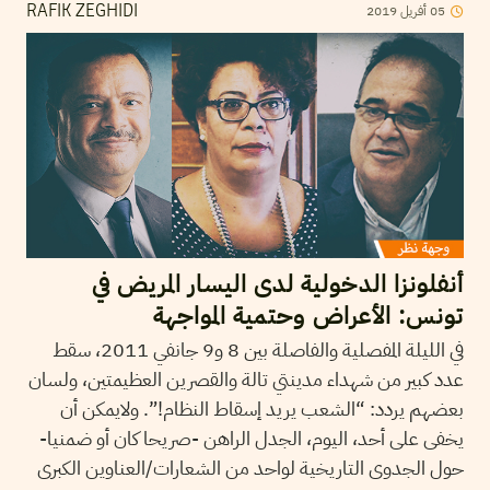
2019
أفريل
05
RAFIK ZEGHIDI
أنفلونزا الدخولية لدى اليسار المريض في
تونس: الأعراض وحتمية المواجهة
في الليلة المفصلية والفاصلة بين 8 و9 جانفي 2011، سقط
عدد كبير من شهداء مدينتي تالة والقصرين العظيمتين، ولسان
بعضهم يردد: “الشعب يريد إسقاط النظام!”. ولايمكن أن
يخفى على أحد، اليوم، الجدل الراهن -صريحا كان أو ضمنيا-
حول الجدوى التاريخية لواحد من الشعارات/العناوين الكبرى