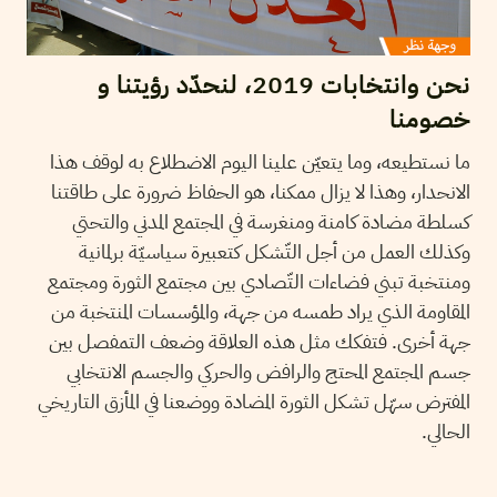
نحن وانتخابات 2019، لنحدّد رؤيتنا و
خصومنا
ما نستطيعه، وما يتعيّن علينا اليوم الاضطلاع به لوقف هذا
الانحدار، وهذا لا يزال ممكنا، هو الحفاظ ضرورة على طاقتنا
كسلطة مضادة كامنة ومنغرسة في المجتمع المدني والتحتي
وكذلك العمل من أجل التّشكل كتعبيرة سياسيّة برلمانية
ومنتخبة تبني فضاءات التّصادي بين مجتمع الثورة ومجتمع
المقاومة الذي يراد طمسه من جهة، والمؤسسات المنتخبة من
جهة أخرى. فتفكك مثل هذه العلاقة وضعف التمفصل بين
جسم المجتمع المحتج والرافض والحركي والجسم الانتخابي
المفترض سهّل تشكل الثورة المضادة ووضعنا في المأزق التاريخي
الحالي.