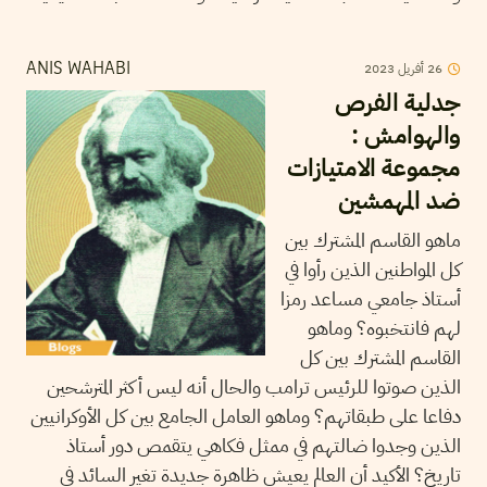
2023
أفريل
26
ANIS WAHABI
جدلية الفرص
والهوامش :
مجموعة الامتيازات
ضد المهمشين
ماهو القاسم المشترك بين
كل المواطنين الذين رأوا في
أستاذ جامعي مساعد رمزا
لهم فانتخبوه؟ وماهو
القاسم المشترك بين كل
الذين صوتوا للرئيس ترامب والحال أنه ليس أكثر المترشحين
دفاعا على طبقاتهم؟ وماهو العامل الجامع بين كل الأوكرانيين
الذين وجدوا ضالتهم في ممثل فكاهي يتقمص دور أستاذ
تاريخ؟ الأكيد أن العالم يعيش ظاهرة جديدة تغير السائد في