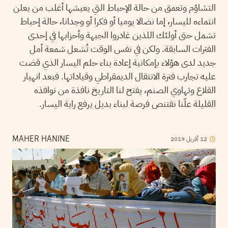
التشاؤم وتعمق من حالة الإحباط التي يعيشها أغلب من يعلن
انتماءه لليسار، إما نضالا يوميا أو فكرا أو وجدانا، حالة إحباط
تشمل حتى أولئك اللذين غادروا الجبهة وأحزابها في إحدى
الفترات السابقة. ولكن في نفس الوقت تُشعل شمعة أمل
جديد لدى هؤلاء بإمكانية إعادة بناء حلم اليسار الذي قضت
عليه تجارب فترة الانتقال الديمقراطي وقياداتها. فبعد انهيار
القلاع وتهاوي الصنم، يفتح لنا التاريخ نافذة من نوافذه
القليلة علّنا نقتنص فرصة لبناء بديل يرفع راية اليسار.
2019
أفريل
12
MAHER HANINE