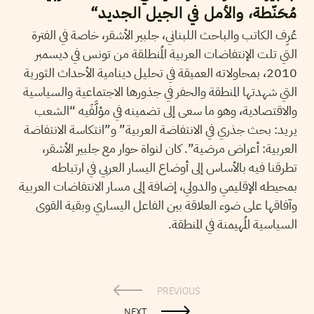
مُحَنّطة، والأمل في الجيل الجديد“
عُرِف الكاتب والباحث اللبناني، جلبير الأشقر، خاصة في الفترة
التي تلت الإنتفاضات العربية المُنطلقة من تونس في ديسمبر
2010، بمحاولاته العميقة في تحليل دينامية الأحداث الثورية
التي شهدتها المنطقة والحفر في جذورها الاجتماعية والسياسية
والاقتصادية، وهو ما سعى إلى تضمينه في مؤلَّفَيه “الشعب
يريد: بحث جذري في الانتفاضة العربية” و”انتكاسة الانتفاضة
العربية: أعراض مرضية”. كان لنواة حوار مع جلبير الأشقر،
تطرقنا فيه بالأساس إلى أوضاع اليسار العربي في ارتباطه
بمحيطه الإقليمي والدولي، إضافة إلى مسار الانتفاضات العربية
وآفاقها على ضوء العلاقة بين الفاعل اليساري وبقية القوى
السياسية المُهيمنة في المنطقة.
PREVIOUS
NEXT