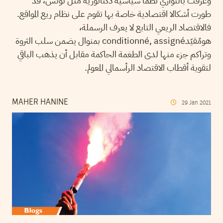
وعرفت بالتوازي نظما سياسية دكتاتورية مثل تونس، قد
طورت أشكالا اقتصادية خاصة بها تقوم على نظام ريع المواقع.
فالاقتصاد الريعي التابع لا يعرف الرسملة،
هومُقيّدconditionné, assigné بمنوال يضمن سلب الثروة
وتراكم جزء منها لدى الطغمة الحاكمة مقابل أن يذهب الباقي
لتقوية أقطاب الاقتصاد الرأسمالي المعولم.
MAHER HANINE
29
Jan
2021