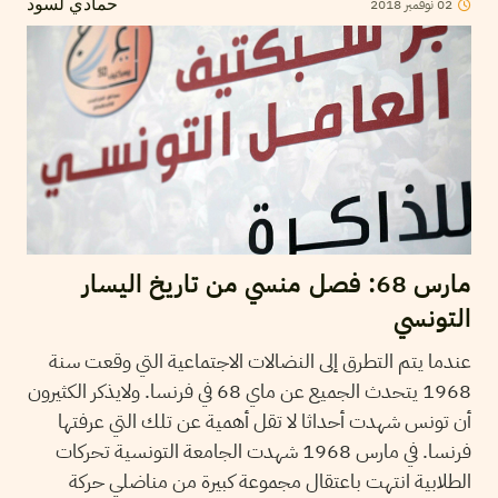
2018
نوفمبر
02
حمادي لسود
مارس 68: فصل منسي من تاريخ اليسار
التونسي
عندما يتم التطرق إلى النضالات الاجتماعية التي وقعت سنة
1968 يتحدث الجميع عن ماي 68 في فرنسا. ولايذكر الكثيرون
أن تونس شهدت أحداثا لا تقل أهمية عن تلك التي عرفتها
فرنسا. في مارس 1968 شهدت الجامعة التونسية تحركات
الطلابية انتهت باعتقال مجموعة كبيرة من مناضلي حركة