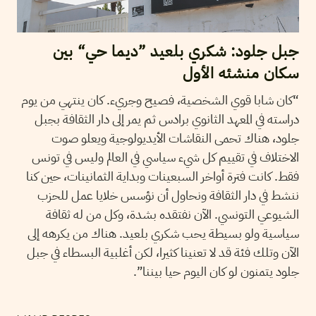
جبل جلود: شكري بلعيد ”ديما حي“ بين
سكان منشئه الأول
“كان شابا قوي الشخصية، فصيح وجريء. كان ينتهي من يوم
دراسته في المعهد الثانوي برادس ثم يمر إلى دار الثقافة بجبل
جلود، هناك تحمى النقاشات الأيديولوجية ويعلو صوت
الاختلاف في تقييم كل شيء سياسي في العالم وليس في تونس
فقط. كانت فترة أواخر السبعينات وبداية الثمانينات، حين كنا
ننشط في دار الثقافة ونحاول أن نؤسس خلايا عمل للحزب
الشيوعي التونسي. الآن نفتقده بشدة، وكل من له ثقافة
سياسية ولو بسيطة يحب شكري بلعيد. هناك من يكرهه إلى
الآن وتلك فئة قد لا تعنينا كثيرا، لكن أغلبية البسطاء في جبل
جلود يتمنون لو كان اليوم حيا بيننا”.