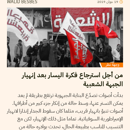
2019
جوان
19
WALID BESBES
من أجل استرجاع فكرة اليسار بعد إنهيار
الجبهة الشعبية
بدأت أصوات تصدّع البناية الجبهوية ترتفع بطريقة لم يعد
يمكن التستر عنها، وسط حالة من إنكار جزء كبير من أطرافها.
أصوات تنبؤ بانهيار قريب، مثلما كان سقوط الجدار إنذارا لانهيار
الإمبراطورية السوفياتية. تماما مثل ذلك الإنهيار، لكن مع
التنسيب المناسب بطبيعة الحال، تحدث بوادره حالة من