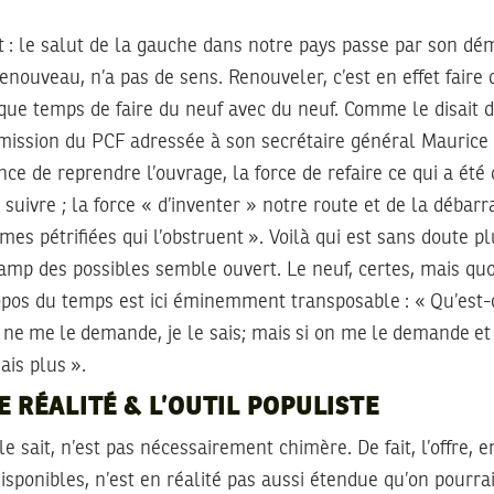
t : le salut de la gauche dans notre pays passe par son d
renouveau, n’a pas de sens. Renouveler, c’est en effet faire
s que temps de faire du neuf avec du neuf. Comme le disait 
mission du PCF adressée à son secrétaire général Maurice T
nce de reprendre l’ouvrage, la force de refaire ce qui a été d
e suivre ; la force « d’inventer » notre route et de la débar
rmes pétrifiées qui l’obstruent ». Voilà qui est sans doute plu
champ des possibles semble ouvert. Le neuf, certes, mais quo
ropos du temps est ici éminemment transposable : « Qu’est
 ne me le demande, je le sais; mais si on me le demande et 
sais plus ».
E RÉALITÉ & L’OUTIL POPULISTE
e sait, n’est pas nécessairement chimère. De fait, l’offre, 
disponibles, n’est en réalité pas aussi étendue qu’on pourra