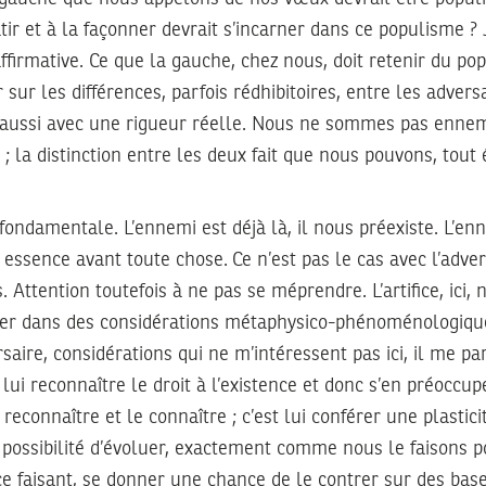
âtir et à la façonner devrait s’incarner dans ce populisme ?
affirmative. Ce que la gauche, chez nous, doit retenir du po
 sur les différences, parfois rédhibitoires, entre les advers
 aussi avec une rigueur réelle. Nous ne sommes pas enne
 la distinction entre les deux fait que nous pouvons, tout 
t fondamentale. L’ennemi est déjà là, il nous préexiste. L’e
st essence avant toute chose. Ce n’est pas le cas avec l’adver
. Attention toutefois à ne pas se méprendre. L’artifice, ici,
trer dans des considérations métaphysico-phénoménologiqu
saire, considérations qui ne m’intéressent pas ici, il me pa
 lui reconnaître le droit à l’existence et donc s’en préoccu
e reconnaître et le connaître ; c’est lui conférer une plastici
la possibilité d’évoluer, exactement comme nous le faison
e faisant, se donner une chance de le contrer sur des base