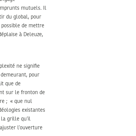
’emprunts mutuels. Il
tir du global, pour
t possible de mettre
déplaise à Deleuze,
lexité ne signifie
au demeurant, pour
ait que de
nt sur le fronton de
ire ; « que nul
idéologies existantes
a grille qu’il
ajuster l’ouverture