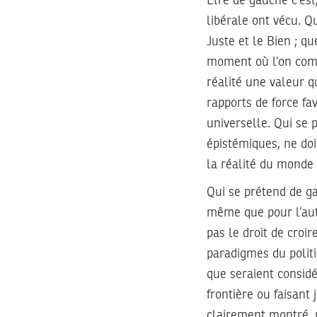
Être de gauche c’es
libérale ont vécu. Q
Juste et le Bien ; q
moment où l’on comp
réalité une valeur q
rapports de force fa
universelle. Qui se
épistémiques, ne doi
la réalité du monde
Qui se prétend de g
même que pour l’autr
pas le droit de croi
paradigmes du polit
que seraient consid
frontière ou faisant 
clairement montré, p