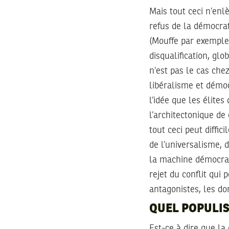
Mais tout ceci n’enl
refus de la démocrat
(Mouffe par exemple,
disqualification, glo
n’est pas le cas che
libéralisme et démoc
l’idée que les élites
l’architectonique de
tout ceci peut diffic
de l’universalisme, 
la machine démocrat
rejet du conflit qui 
antagonistes, les do
QUEL POPULI
Est-ce à dire que la