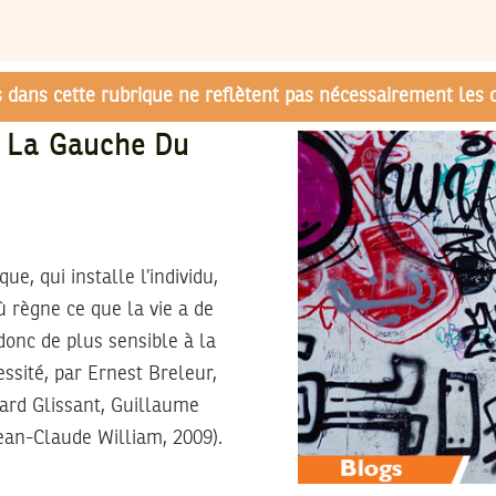
és dans cette rubrique ne reflètent pas nécessairement les 
e. La Gauche Du
e, qui installe l’individu,
ù règne ce que la vie a de
 donc de plus sensible à la
ssité, par Ernest Breleur,
ard Glissant, Guillaume
Jean-Claude William, 2009).