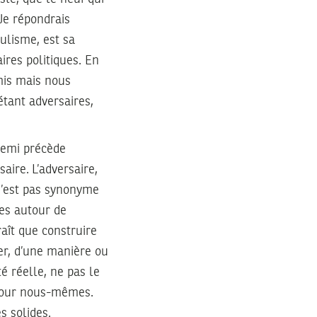
 Je répondrais
pulisme, est sa
aires politiques. En
mis mais nous
étant adversaires,
nnemi précède
saire. L’adversaire,
 n’est pas synonyme
es autour de
raît que construire
per, d’une manière ou
té réelle, ne pas le
s pour nous-mêmes.
s solides.