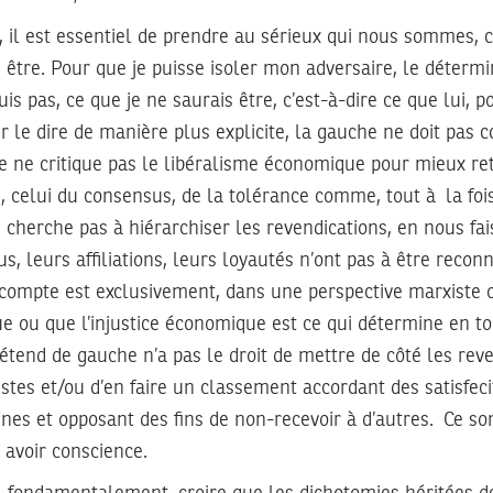
, il est essentiel de prendre au sérieux qui nous sommes, c
être. Pour que je puisse isoler mon adversaire, le détermine
is pas, ce que je ne saurais être, c’est-à-dire ce que lui, 
r le dire de manière plus explicite, la gauche ne doit pas c
e ne critique pas le libéralisme économique pour mieux re
e, celui du consensus, de la tolérance comme, tout à la fo
ne cherche pas à hiérarchiser les revendications, en nous fa
us, leurs affiliations, leurs loyautés n’ont pas à être recon
 compte est exclusivement, dans une perspective marxiste 
ue ou que l’injustice économique est ce qui détermine en tou
rétend de gauche n’a pas le droit de mettre de côté les rev
istes et/ou d’en faire un classement accordant des satisfeci
ines et opposant des fins de non-recevoir à d’autres. Ce so
t avoir conscience.