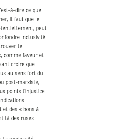
’est-à-dire ce que
r, il faut que je
potentiellement, peut
onfondre inclusivité
trouver le
is, comme faveur et
isant croire que
nus au sens fort du
ou post-marxiste,
s points l’injustice
endications
t et des « bons à
nt là des ruses