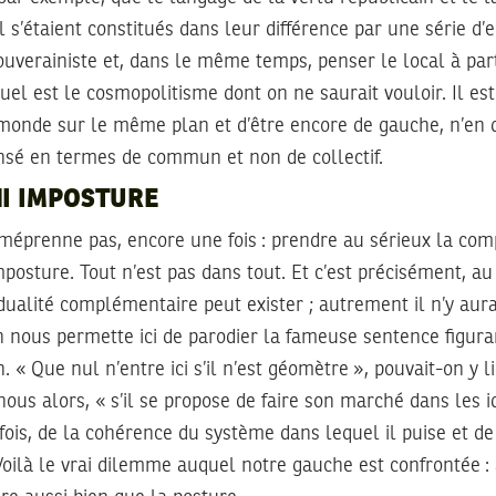
al s’étaient constitués dans leur différence par une série d
souverainiste et, dans le même temps, penser le local à par
uel est le cosmopolitisme dont on ne saurait vouloir. Il es
e monde sur le même plan et d’être encore de gauche, n’en 
nsé en termes de commun et non de collectif.
NI IMPOSTURE
 méprenne pas, encore une fois : prendre au sérieux la comp
’imposture. Tout n’est pas dans tout. Et c’est précisément, 
 dualité complémentaire peut exister ; autrement il n’y aur
 nous permette ici de parodier la fameuse sentence figura
 « Que nul n’entre ici s’il n’est géomètre », pouvait-on y l
-nous alors, « s’il se propose de faire son marché dans les 
fois, de la cohérence du système dans lequel il puise et de l
oilà le vrai dilemme auquel notre gauche est confrontée : 