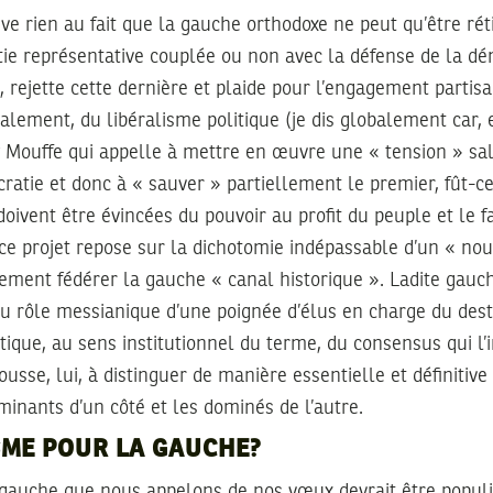
ève rien au fait que la gauche orthodoxe ne peut qu’être ré
ie représentative couplée ou non avec la défense de la dé
 rejette cette dernière et plaide pour l’engagement partisa
balement, du libéralisme politique (je dis globalement car, 
z Mouffe qui appelle à mettre en œuvre une « tension » sal
ratie et donc à « sauver » partiellement le premier, fût-ce
 doivent être évincées du pouvoir au profit du peuple et le f
 ce projet repose sur la dichotomie indépassable d’un « nou
ilement fédérer la gauche « canal historique ». Ladite gauch
du rôle messianique d’une poignée d’élus en charge du desti
ique, au sens institutionnel du terme, du consensus qui l’
pousse, lui, à distinguer de manière essentielle et définiti
minants d’un côté et les dominés de l’autre.
SME POUR LA GAUCHE?
 gauche que nous appelons de nos vœux devrait être populis