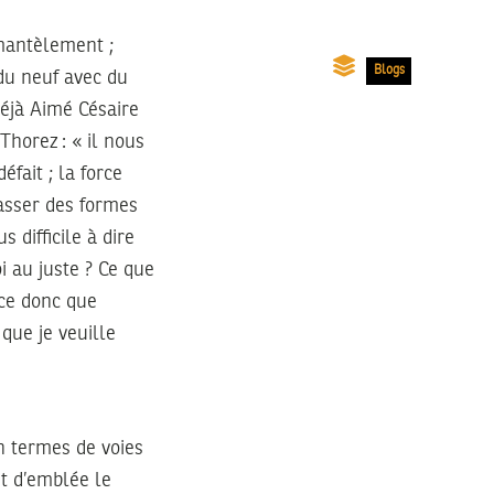
émantèlement ;
Blogs
 du neuf avec du
déjà Aimé Césaire
horez : « il nous
éfait ; la force
rasser des formes
s difficile à dire
i au juste ? Ce que
-ce donc que
que je veuille
en termes de voies
it d’emblée le