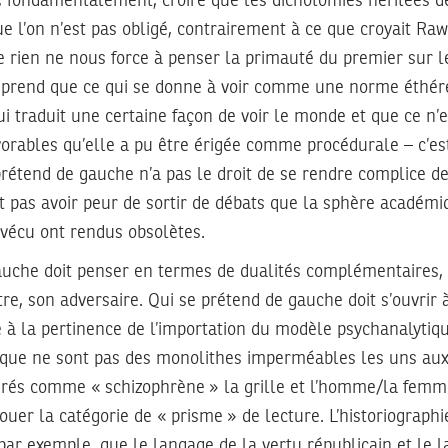
t, fondamentalement, croire que les dichotomies héritées d
ue l’on n’est pas obligé, contrairement à ce que croyait Raw
ue rien ne nous force à penser la primauté du premier sur l
rend que ce qui se donne à voir comme une norme éthérée
ui traduit une certaine façon de voir le monde et que ce n’e
vorables qu’elle a pu être érigée comme procédurale – c’es
 prétend de gauche n’a pas le droit de se rendre complice 
t pas avoir peur de sortir de débats que la sphère académi
 vécu ont rendus obsolètes.
auche doit penser en termes de dualités complémentaires, a
e, son adversaire. Qui se prétend de gauche doit s’ouvrir à
re à la pertinence de l’importation du modèle psychanalytiqu
ique ne sont pas des monolithes imperméables les uns aux 
érés comme « schizophrène » la grille et l’homme/la femme
jouer la catégorie de « prisme » de lecture. L’historiographi
ar exemple, que le langage de la vertu républicain et le 