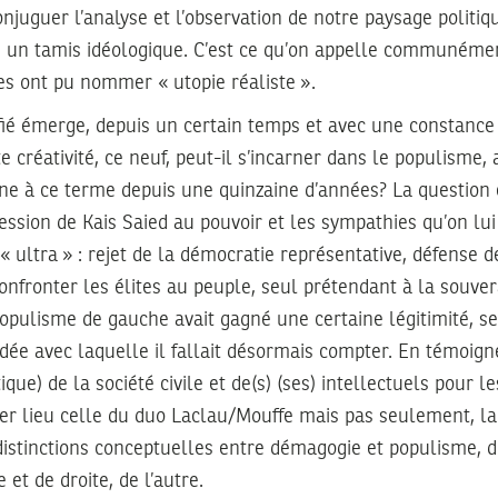
conjuguer l’analyse et l’observation de notre paysage politiq
un tamis idéologique. C’est ce qu’on appelle communémen
res ont pu nommer « utopie réaliste ».
ifié émerge, depuis un certain temps et avec une constance
tte créativité, ce neuf, peut-il s’incarner dans le populisme,
ne à ce terme depuis une quinzaine d’années? La question 
cession de Kais Saied au pouvoir et les sympathies qu’on lui
 « ultra » : rejet de la démocratie représentative, défense 
confronter les élites au peuple, seul prétendant à la souver
opulisme de gauche avait gagné une certaine légitimité, se
ée avec laquelle il fallait désormais compter. En témoigne 
ique) de la société civile et de(s) (ses) intellectuels pour l
er lieu celle du duo Laclau/Mouffe mais pas seulement, la
istinctions conceptuelles entre démagogie et populisme, d’
et de droite, de l’autre.