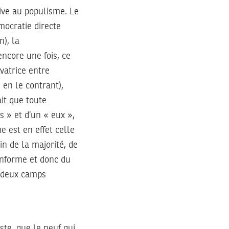
tive au populisme. Le
mocratie directe
n), la
encore une fois, ce
vatrice entre
 en le contrant),
ait que toute
s » et d’un « eux »,
e est en effet celle
n de la majorité, de
informe et donc du
ve deux camps
te, que le neuf qui