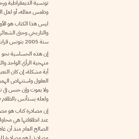
تونسية الديمقراطية ورح
وطمس معالمه، أو لعل ال
ليس هذا الكتاب هو الأول
والتاريخي وحتى الشعائر
سنة 2005 بتونس قرابة العشرين عنوانا [
إن هذه الحساسية نحو ال
منهجية الرأي الواحد والل
أية مشكلة، إن كان التع
العقول واستنهاض الهمم ج
ولا يموت وإن حبس في نف
ولعله يستأنس بالظلام فيز
إن مصادرة كتاب هو مصادر
عند انطلاقتها هي محاول
الصالح العام منذ أن غادر
مصادرتها هو مصادرة للح