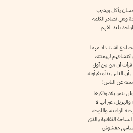
كإنسان يأكل ويشرب
دة وهي تصادر الكلمة
واحد بليد الفهم
ضاجع الاستبداد مهما
واكتشافهم لهيمنته،
قرأت أن من بين أول
 أن الناس بدأو يقرأونه
 منعه عن الناس!
لن تنمو بلاد وفكرها
لهزيل، غير أنها لا
رحية الواعية، واللوحة
الساحة الثقافية والذي
د سياسي مغشوش