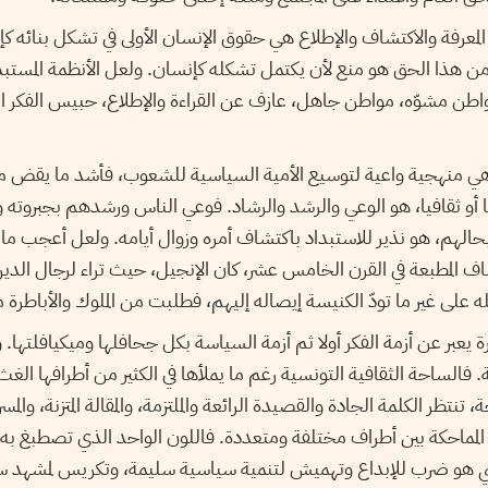
لمعرفة والاكتشاف والإطلاع هي حقوق الإنسان الأولى في تشكل بنائه 
 من هذا الحق هو منع لأن يكتمل تشكله كإنسان. ولعل الأنظمة المستب
واطن مشوّه، مواطن جاهل، عازف عن القراءة والإطلاع، حبيس الفكر ال
 هي منهجية واعية لتوسيع الأمية السياسية للشعوب، فأشد ما يقض م
يا أو ثقافيا، هو الوعي والرشد والرشاد. فوعي الناس ورشدهم بجبروته 
الهم، هو نذير للاستبداد باكتشاف أمره وزوال أيامه. ولعل أعجب ما 
اف المطبعة في القرن الخامس عشر، كان الإنجيل، حيث تراء لرجال الدين
ه على غير ما تودّ الكنيسة إيصاله إليهم، فطلبت من الملوك والأباطرة
 يعبر عن أزمة الفكر أولا ثم أزمة السياسة بكل جحافلها وميكيافلتها. و
الساحة الثقافية التونسية رغم ما يملأها في الكثير من أطرافها الغث وا
تظر الكلمة الجادة والقصيدة الرائعة والملتزمة، والمقالة المتزنة، والمس
 المماحكة بين أطراف مختلفة ومتعددة. فاللون الواحد الذي تصطبغ به 
ياسي هو ضرب للإبداع وتهميش لتنمية سياسية سليمة، وتكريس لمشه