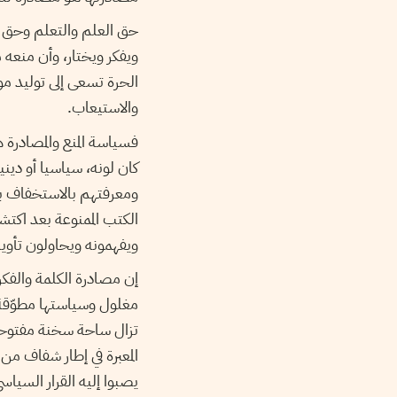
حق العلم والتعلم وحق ا
ويفكر ويختار، وأن منعه
الحرة تسعى إلى توليد م
والاستيعاب.
فسياسة المنع والمصادرة
كان لونه، سياسيا أو دين
ومعرفتهم بالاستخفاف بح
الكتب الممنوعة بعد اكتش
ويفهمونه ويحاولون تأويل
إن مصادرة الكلمة والفكرة
مغلول وسياستها مطوّقة. ف
تزال ساحة سخنة مفتوحة، تن
المعبرة في إطار شفاف من
يصبوا إليه القرار الس