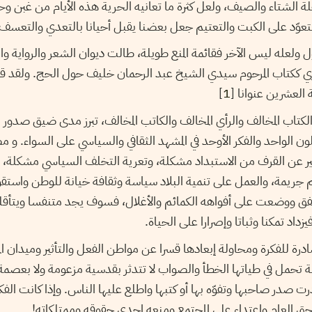
لة الشتاء والصيف، ولعل كثرة ما تعانيه الحرية هذه الأيام من غبن 
تعوّد على الكبت والتعتيم جعل بعضنا يقبل أحيانا بالتعدي والتعسف
 ولعله ليس الآخر فقائمة المنع طويلة، طالت ديوان الشعر والرواية و
ي ككتاب المرحوم سيدي الشيخ عبد الرحمان خليف حول الحج. ولقد قدر
]
1
كتاب المخالف والرأي المخالف والكاتب المخالف، تبرز مدى ضيق صدو
ون الواحد والفكر الأوحد في المشهد الثقافي والسياسي على السواء. و م
بير عن القرف من الاستبداد مشكلة، وتعرية التخلف السياسي مشكلة،
ريمة، والعمل على تنمية البلاد سياسة وثقافة خيانة للوطن واستقواء
ق ووضعت على أفواهه الكمائم والأغلال، فسوف يجد متنفسا ويتأقلم 
داد تمكنا وثباتا وإصرارا على الحياة.
ة للفكرة ومحاولة إبعادها قسرا عن مواطن الفعل والتأثير وميدان المن
ة تحمل في طياتها الخطأ والصواب لا تتدثر بقدسية مزعومة ولا بعص
ت صدر صاحبها وتفوّه بها أو كتبها واطلع عليها الناس. وإذا كانت الفك
ق العام واعتداء على المجتمع ومنعه إحدى حقوقه وممتلكاته!