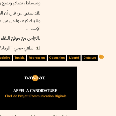
ومتسلط، يصادر ويمنع و
لقد صدق من قال أن الخائ
وللبناء قيم، ونحن من مو
الإنسان.
بالتزامن مع موقع اللقاء الإصلا
[
1
] لطفي حجي “الرقابة
ociative
Tunisia
Répression
Opposition
Liberté
Dictature