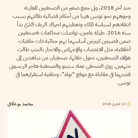
منذ آخر 2018، ولى جمع صغير من الصحفيين المغاربة
وجوههم نحو تونس هربا من أحكام قضائية طالتهم بسبب
انتقادهم لسياسة الملك وتغطيتهم لحراك الريف الذي بدأ
سنة 2016. طيلة عامين، تواصلت محاكمات 6صحفيين
ضمن قضيتين كبيرتين أساسهما تهم جنائية ذات خلفيات
أخلاقية، مثل الاغتصاب والإجهاض والاتجار بالبشر، طالت
هؤلاء الصحفيين، تحول خلالها، صحفيان من شاهدين إلى
متهمين. روى الصحفي عماد ستيتو والصحفية هاجر الريسوني
قصتهما في مقابلة مع موقع “نواة”، وخلفية استقرارهما في
تونس.
2018
فيفري
13
محمد بوعلاق