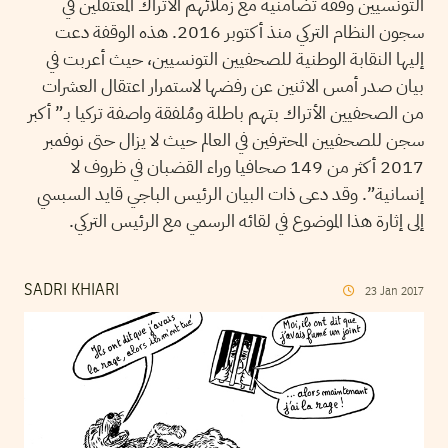
التونسيين وقفة تضامنية مع زملائهم الأتراك المعتقلين في
سجون النظام التركي منذ أكتوبر 2016. هذه الوقفة دعت
إليها النقابة الوطنية للصحفيين التونسيين، حيث أعربت في
بيان صدر أمس الاثنين عن رفضها لاستمرار اعتقال العشرات
من الصحفيين الأتراك بتهم باطلة ومُلفقة واصفة تركيا بـ” أكبر
سجن للصحفيين المحترفين في العالم حيث لا يزال حتى نوفمبر
2017 أكثر من 149 صحافيا وراء القضبان في ظروف لا
إنسانية”. وقد دعى ذات البيان الرئيس الباجي قايد السبسي
إلى إثارة هذا الموضوع في لقائه الرسمي مع الرئيس التركي.
SADRI KHIARI
23
Jan
2017