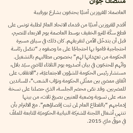
منتصف جوان
العاصمة: المفروزين أمنيًا يحتجّون بشارع بورقيبة
أقدم المفروزين أمنيًا من قدماء الاتحاد العامّ لطلبة تونس على
قطع سكّة المترو الخفيف بوسط العاصمة يوم الاربعاء المنصرم،
قبل أن يتدخّل الأمن لتفريقهم. كان ذلك في سياق مسيرة
احتجاجية قاموا بها احتجاجًا على ما وصفوه بـ “تنصّل رئاسة
الحكومة من تعهّداتها لهم” بخصوص مطالبهم بالتشغيل.
واتّهم المحتجّون في بيان أصدروه يوم الثلاثاء الماضي سيّد بلال،
مستشار رئيس الحكومة للشؤون الاجتماعيّة، بـ”الانقلاب على
اتّفاق ممضى بين ممثّلي الحكومة ونوّاب الشعب”، المساندين
للمضربين. وقد نصّ محضر الجلسة، الذي حصلنا على نسخة
منه، على تسوية وضعية المعنيين بصيغ ثلاث، من بينها
إدماجهم “بالقطاع العام لمن ثبت إقصاؤهم”. مع الالتزام بأن
تنتهي أشغال اللجنة المشتركة النيابية الحكوميّة المتابعة للملفّ
في موفّى ماي 2015.