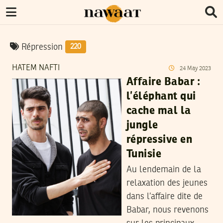
Répression
220
HATEM NAFTI
24
May
2023
Affaire Babar :
l’éléphant qui
cache mal la
jungle
répressive en
Tunisie
Au lendemain de la
relaxation des jeunes
dans l’affaire dite de
Babar, nous revenons