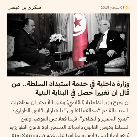
2015
سبتمبر
09
شكري بن عيسى
وزارة داخلية في خدمة استبداد السلطة.. من
قال ان تغييرا حصل في البناية البنية
ان يخرج وزير الداخلية (القاضي) وعلى الملأ يعتبر ان مظاهرات
السبت القادم “مخالفة للقانون” باعتبار ان قانون الطوارىء
“يمنع التجمهر والتظاهر”، فهذا فعلا عين الفوضى وعين
التسلط ودوس القانون وانتهاك الدستور. اولا قانون الطوارىء
(وهو اصلا ليس قانون وانما امر) على عدم دستوريته لا يمنع