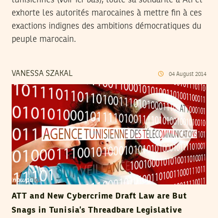
tunisiennes (voir ici-bas), toute sa solidarité à Ali et
exhorte les autorités marocaines à mettre fin à ces
exactions indignes des ambitions démocratiques du
peuple marocain.
VANESSA SZAKAL
04
August
2014
ATT and New Cybercrime Draft Law are But
Snags in Tunisia’s Threadbare Legislative