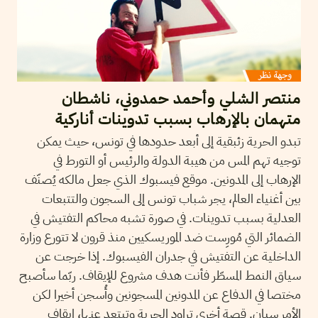
منتصر الشلي وأحمد حمدوني، ناشطان
متهمان بالإرهاب بسبب تدوينات أناركية
تبدو الحرية زئبقية إلى أبعد حدودها في تونس، حيث يمكن
توجيه تهم المس من هيبة الدولة والرئيس أو التورط في
الإرهاب إلى المدونين. موقع فيسبوك الذي جعل مالكه يُصنّف
بين أغنياء العالم، يجر شباب تونس إلى السجون والتتبعات
العدلية بسبب تدوينات. في صورة تشبه محاكم التفتيش في
الضمائر التي مُورِست ضد الموريسكيين منذ قرون لا تتورع وزارة
الداخلية عن التفتيش في جدران الفيسبوك. إذا خرجت عن
سياق النمط المسطّر فأنت هدف مشروع للإيقاف. ربّما سأصبح
مختصا في الدفاع عن المدونين المسجونين وأُسجن أخيرا لكن
الأمر سيان. قصة أخرى تراود الحرية وتبتعد عنها، إيقاف