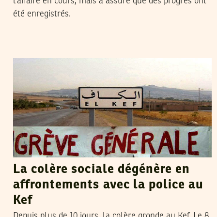
l’affaire en cours, mais a assuré que des progrès ont
été enregistrés.
RACHED CHERIF
19
Jan
2013
La colère sociale dégénère en
affrontements avec la police au
Kef
Depuis plus de 10 jours, la colère gronde au Kef. Le 8