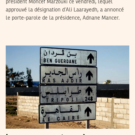
président Moncef Marzouki ce vendredi, lequel
approuvé la désignation d’Ali Laarayedh, a annoncé
le porte-parole de la présidence, Adnane Mancer.
RACHED CHERIF
19
Jan
2013