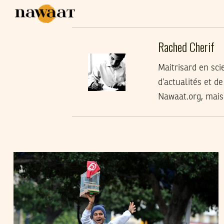
Rached Cherif
Maitrisard en sc
d’actualités et d
Nawaat.org, mais
RACHED CHERIF
28
Feb
2013