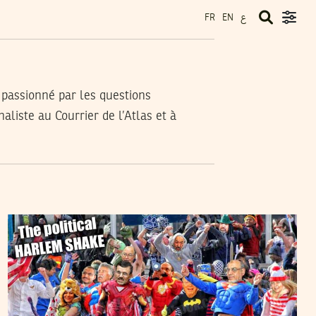
ع
FR
EN
 passionné par les questions
naliste au Courrier de l’Atlas et à
RACHED CHERIF
25
Feb
2013