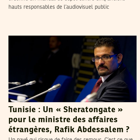
hauts responsables de l’audiovisuel public
RACHED CHERIF
27
Dec
2012
Tunisie : Un « Sheratongate »
pour le ministre des affaires
étrangères, Rafik Abdessalem ?
Un pavé qui risque de faire des remous. C’est ce que