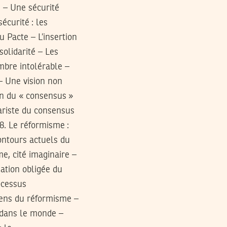
e – Une sécurité
curité : les
u Pacte – L’insertion
olidarité – Les
ombre intolérable –
– Une vision non
ion du « consensus »
ariste du consensus
 8. Le réformisme :
ontours actuels du
e, cité imaginaire –
sation obligée du
ocessus
sens du réformisme –
e dans le monde –