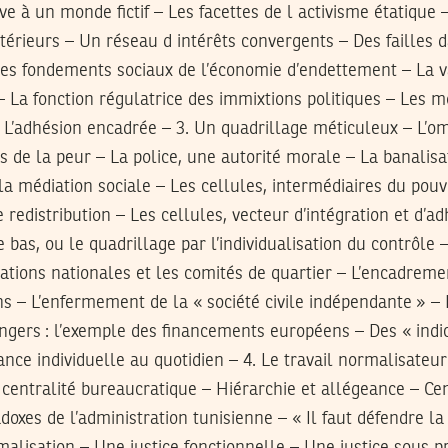
ive à un monde fictif – Les facettes de l activisme étatique
térieurs – Un réseau d intérêts convergents – Des failles 
– Les fondements sociaux de l’économie d’endettement – La 
 – La fonction régulatrice des immixtions politiques – Les m
I / L’adhésion encadrée – 3. Un quadrillage méticuleux – L’
ets de la peur – La police, une autorité morale – La banalisa
 la médiation sociale – Les cellules, intermédiaires du pouv
de redistribution – Les cellules, vecteur d’intégration et d’
 bas, ou le quadrillage par l’individualisation du contrôle
ations nationales et les comités de quartier – L’encadrement
ons – L’enfermement de la « société civile indépendante » –
ngers : l’exemple des financements européens – Des « indic
lance individuelle au quotidien – 4. Le travail normalisateur
centralité bureaucratique – Hiérarchie et allégeance – Cen
doxes de l’administration tunisienne – « Il faut défendre la s