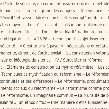
Le Pacte de sécurité, ou comment assurer ordre et quiétud
le pour parer au plus grand des dangers – Dépendance et sé
Sécurité et laisser-faire : deux facettes complémentaires d
les moyens – Le crédit garanti : La Banque tunisienne de s
e et laisser-faire – Le Fonds de solidarité nationale, ou l’
 obligatoire – Le « 26.26 », technique d’assujettissement 
sécurité – « C est le prix à payer » : négociations et créat
manente, ciment de l’ordre social – La construction volont
sus et idéologie du silence – IV / Surveiller et réformer –
 – Éléments de construction du mythe réformiste – Les c
– Techniques de mythification du réformisme – Le réformism
scontinuités et des différences – Le réformisme, problémati
dements sociaux du réformisme – Le réformisme comme pr
– Le réformisme, un imaginaire commun – La pluralité de 
sianité », un éthos diffus – Une manière d’être tunisienn