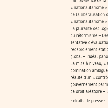
L’ambivalence de la 
« nationalitarisme 
de la libéralisation
« nationalitarisme »
La pluralité des log
du réformisme – Des 
Tentative d’évaluati
redéploiement étatiq
global – L’idéal pan
La mise à niveau, « 
domination ambiguë e
réalité d’un « contr
gouvernement parmi d
de droit aléatoire – 
Extraits de presse :