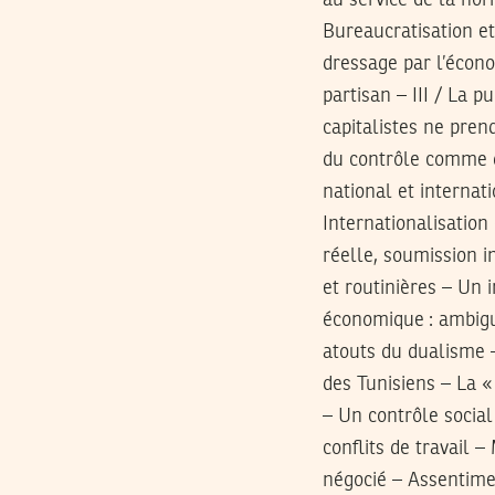
au service de la nor
Bureaucratisation et
dressage par l’écono
partisan – III / La 
capitalistes ne pren
du contrôle comme de
national et internati
Internationalisation
réelle, soumission i
et routinières – Un
économique : ambigu
atouts du dualisme –
des Tunisiens – La «
– Un contrôle socia
conflits de travail 
négocié – Assentimen