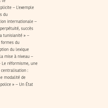
: le
licite – L’exemple
ns du
tion internationale –
 perpétuité, succès
 tunisianité » –
s formes du
ption du lexique
la mise à niveau –
 – Le réformisme, une
centralisation :
une modalité de
police » – Un État