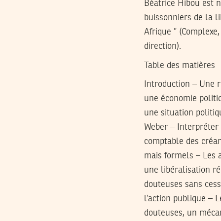
Béatrice Hibou est n
buissonniers de la li
Afrique ” (Complexe, 
direction).
Table des matières
Introduction – Une r
une économie politiq
une situation politi
Weber – Interpréter 
comptable des créan
mais formels – Les 
une libéralisation r
douteuses sans cess
l’action publique –
douteuses, un mécan