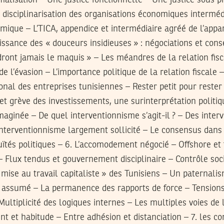
malisation – Une justice fonctionnelle – Une justice sous p
 disciplinarisation des organisations économiques interméd
mique – L’TICA, appendice et intermédiaire agréé de l’appar
puissance des « douceurs insidieuses » : négociations et cons
dront jamais le maquis » – Les méandres de la relation fisc
 l’évasion – L’importance politique de la relation fiscale
onal des entreprises tunisiennes – Rester petit pour rester 
 et grève des investissements, une surinterprétation politi
maginée – De quel interventionnisme s’agit-il ? – Des inter
 interventionnisme largement sollicité – Le consensus dan
ïtés politiques – 6. L’accomodement négocié – Offshore et 
 Flux tendus et gouvernement disciplinaire – Contrôle soci
 mise au travail capitaliste » des Tunisiens – Un paternalis
l assumé – La permanence des rapports de force – Tensions
– Multiplicité des logiques internes – Les multiples voies
t et habitude – Entre adhésion et distanciation – 7. les c