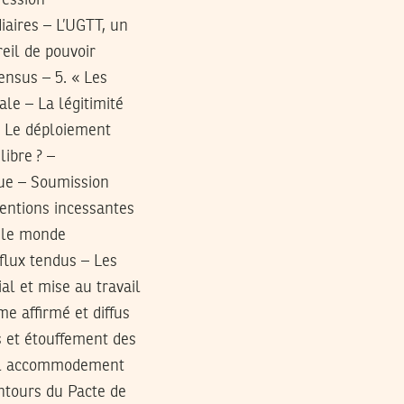
ression –
iaires – L’UGTT, un
eil de pouvoir
ensus – 5. « Les
ale – La légitimité
 – Le déploiement
libre ? –
que – Soumission
ventions incessantes
s le monde
flux tendus – Les
al et mise au travail
me affirmé et diffus
 et étouffement des
 de l accommodement
ontours du Pacte de