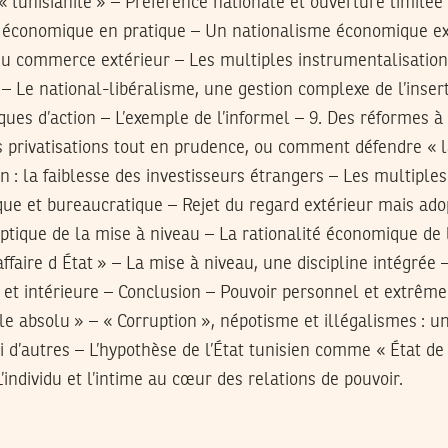
« tunisianité » – Préférence nationale et ouverture limitée 
» économique en pratique – Un nationalisme économique exp
 du commerce extérieur – Les multiples instrumentalisatio
 – Le national-libéralisme, une gestion complexe de l’inser
iques d’action – L’exemple de l’informel – 9. Des réformes à
privatisations tout en prudence, ou comment défendre « la
on : la faiblesse des investisseurs étrangers – Les multiple
ue et bureaucratique – Rejet du regard extérieur mais ado
optique de la mise à niveau – La rationalité économique de 
affaire d État » – La mise à niveau, une discipline intégrée
t intérieure – Conclusion – Pouvoir personnel et extrême 
ôle absolu » – « Corruption », népotisme et illégalismes : 
’autres – L’hypothèse de l’État tunisien comme « État de 
L’individu et l’intime au cœur des relations de pouvoir.