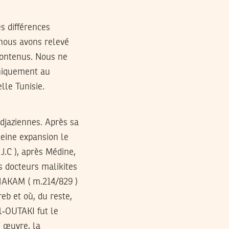
s différences
 nous avons relevé
 contenus. Nous ne
uniquement au
lle Tunisie.
idjaziennes. Après sa
leine expansion le
 J.C ), après Médine,
s docteurs malikites
‑HAKAM ( m.214/829 )
b et où, du reste,
El‑OUTAKI fut le
e œuvre, la