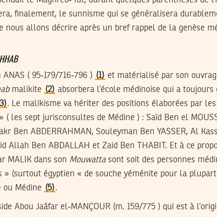
sera, finalement, le sunnisme qui se généralisera durable
e nous allons décrire après un bref rappel de la genèse m
HHAB
 ANAS ( 95‑179/716‑796 )
(1)
et matérialisé par son ouvrag
ab
malikite
(2)
absorbera l’école médinoise qui a toujours
(3)
. Le malikisme va hériter des positions élaborées par le
» ( les sept jurisconsultes de Médine ) : Saïd Ben el MOU
Bakr Ben ABDERRAHMAN, Souleyman Ben YASSER, Al Ka
d Allah Ben ABDALLAH et Zaid Ben THABIT. Et à ce propos
par MALIK dans son
Mouwatta
sont soit des personnes médin
s » (surtout égyptien « de souche yéménite pour la plupa
e ou Médine
(5)
.
sside Abou Jaâfar el‑MANÇOUR (m. 159/775 ) qui est à l’origi