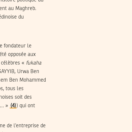
ment au Maghreb.
édinoise du
e fondateur le
 été opposée aux
s célèbres «
fukaha
SSAYYIB, Urwa Ben
ssem Ben Mohammed
, tous les
oises soit des
rt… »
(4)
) qui ont
ne de l’entreprise de