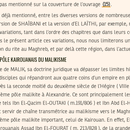
pas mentionné sur la couverture de l’ouvrage
(15)
.
déjà mentionné, entre les diverses versions de nombreuse
ersion de SHAÎBANI et la version d’El LAÏTHI, par exemple,
variations, tant dans l’ordre des chapitres que dans leurs
s le présent article ces variations, nous nous limiterons 
n du rite au Maghreb, et par delà cette région, dans l’actue
N PÔLE KAIROUANAIS DU MALIKISME
 de MALIK, sa doctrine juridique va dépasser les limites h
disciples qui répandront aux quatre coins d’un empire en p
Dès la seconde moitié du deuxième siècle de l’Hégire ( VIIIe
ième pôle malikite à Alexandrie. Ce sont principalement le
e tels Ibn El‑Qacim El‑OUTAKI ( m.191/806 ) et Ibn Abd El
 servir de chaîne transmétrice au malikisme vers le Maghre
sième pôle malikite important, celui de Kairouan. En effet, 
irouanais Assad Ibn El‑FOURAT ( m. 213/828 ), de la grand