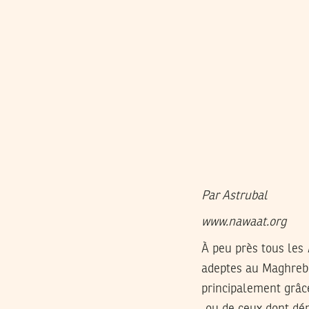
Par Astrubal
www.nawaat.org
À peu près tous les
adeptes au Maghreb.
principalement grâ
‑ou de ceux dont dép