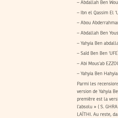
– Abdallah Ben Woua
– Ibn el Qassim El ‘
– Abou Abderrahman
– Abdallah Ben Yous
– Yahyia Ben abdall
– Saïd Ben Ben ‘UFE
– Abi Mous’ab EZZOU
– Yahyia Ben Hahyi
Parmi les recension
version de Yahyia 
première est la vers
l’absolu » ( S. GHR
LAÏTHI. Au reste, da