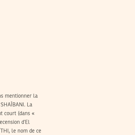
ns mentionner la
 SHAÎBANI. La
t court (dans «
recension d’El
ÏTHI, le nom de ce