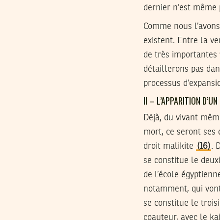
dernier n’est même 
Comme nous l’avons 
existent. Entre la v
de très importantes 
détaillerons pas dan
processus d’expansio
II – L’APPARITION D’U
Déjà, du vivant même
mort, ce seront ses 
droit malikite
(16)
. 
se constitue le deux
de l’école égyptienn
notamment, qui vont
se constitue le troi
coauteur, avec le ka