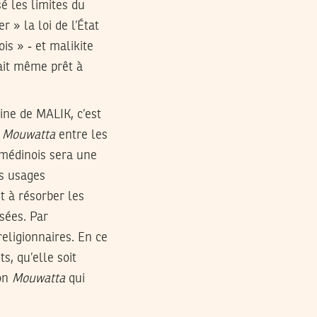
é les limites du
r » la loi de l’État
is » ‑ et malikite
était même prêt à
rine de MALIK, c’est
u
Mouwatta
entre les
 médinois sera une
es usages
t à résorber les
rsées. Par
religionnaires. En ce
s, qu’elle soit
son
Mouwatta
qui