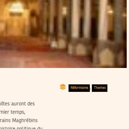
,
Réformisme
Themes
hiîtes auront des
emier temps,
verains Maghrébins
istoire politique du