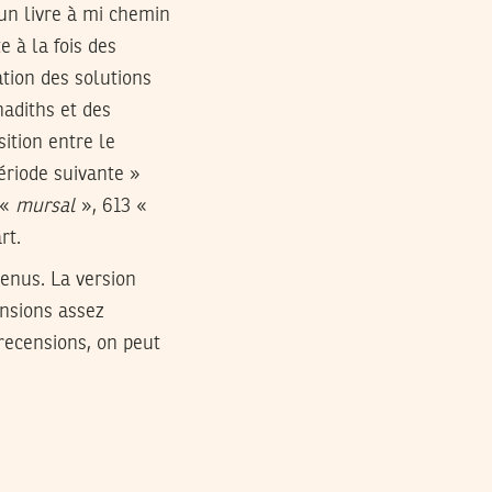
 un livre à mi chemin
e à la fois des
ation des solutions
adiths et des
ition entre le
ériode suivante »
 «
mursal
», 613 «
rt.
enus. La version
ensions assez
 recensions, on peut