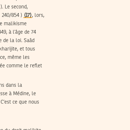
). Le second,
 240/854 )
(17)
, lors,
le malikisme
49, à l’âge de 74
e de la loi. Saâd
arijite, et tous
rce, même les
érée comme le reflet
ins dans la
isse à Médine, le
C’est ce que nous