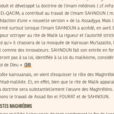
troduit et développé la doctrine de l’imam médinois (
cf. infra
El‑QACIM, a contribué au travail de l’imam SAHNOUN ( m.
rédaction d’une « nouvelle version » de la
Assadiyya
. Mais 
firmé surtout lorsque l’Imam SAHNOUN a accédé, en avril 8
 pour octroyer au rite de Malik la rigueur et l’autorité strict
u’« il chassera de la mosquée de Kairouan Mu’tazalite, kh
ait comme des innovateurs. SAHNOUN fait son entrée en fo
ront pas à sa loi, identifiée à la loi du malikisme, consid
loi de Dieu »
(18)
.
 pôle kairouanais, on vient d’esquisser le rôle des Maghréb
hhab
malikite. Et, en effet, bien que le rite de Malik appara
 doctrine sera substantiellement l’œuvre des Maghrébins. 
enons le travail de Assad Ibn el FOURAT et de SAHNOUN.
URISTES MAGHRÉBINS