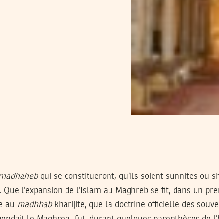
madhaheb
qui se constitueront, qu’ils soient sunnites ou s
 Que l’expansion de l’Islam au Maghreb se fit, dans un pr
ce au
madhhab
kharijite, que la doctrine officielle des sou
endait le Maghreb‑ fut, durant quelques parenthèses de l’h