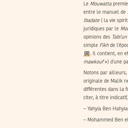
Le
Mouwatta
premier
entre le manuel de
Ibadate
( la vie spiri
juridiques par le
Mo
opinions des
Tabi’un
simple
Fikh
de l’épo
(8)
. Il contient, en 
mawkouf
») d’une pa
Notons par ailleurs,
originale de Malik n
différentes dans la 
citer, à titre indicatif
– Yahyia Ben Hahyia 
– Mohammed Ben el 