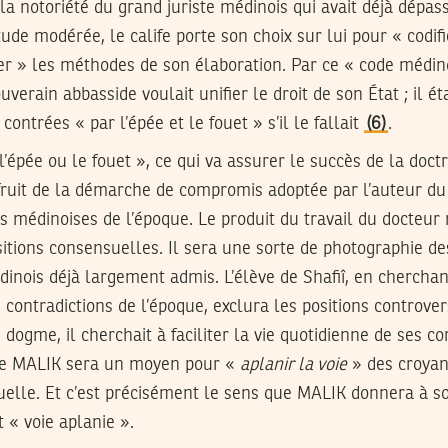
a notoriété du grand juriste médinois qui avait déjà dépass
tude modérée, le calife porte son choix sur lui pour « codifie
er » les méthodes de son élaboration. Par ce « code médino
ouverain abbasside voulait unifier le droit de son État ; il 
contrées « par l’épée et le fouet » s’il le fallait
(6)
.
l’épée ou le fouet », ce qui va assurer le succès de la doct
fruit de la démarche de compromis adoptée par l’auteur d
s médinoises de l’époque. Le produit du travail du docteur
itions consensuelles. Il sera une sorte de photographie d
édinois déjà largement admis. L’élève de Shafiî, en cherchan
s contradictions de l’époque, exclura les positions controve
dogme, il cherchait à faciliter la vie quotidienne de ses co
de MALIK sera un moyen pour «
aplanir la voie
» des croyant
tuelle. Et c’est précisément le sens que MALIK donnera à 
t « voie aplanie ».