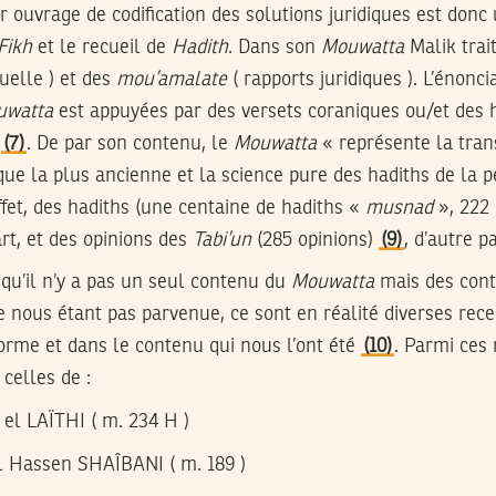
 ouvrage de codification des solutions juridiques est donc
Fikh
et le recueil de
Hadith
. Dans son
Mouwatta
Malik trait
tuelle ) et des
mou’amalate
( rapports juridiques ). L’énonci
uwatta
est appuyées par des versets coraniques ou/et des h
(7)
. De par son contenu, le
Mouwatta
« représente la trans
que la plus ancienne et la science pure des hadiths de la p
effet, des hadiths (une centaine de hadiths «
musnad
», 222
rt, et des opinions des
Tabi’un
(285 opinions)
(9)
, d’autre pa
 qu’il n’y a pas un seul contenu du
Mouwatta
mais des cont
e nous étant pas parvenue, ce sont en réalité diverses rec
forme et dans le contenu qui nous l’ont été
(10)
. Parmi ces
, celles de :
el LAÏTHI ( m. 234 H )
Hassen SHAÎBANI ( m. 189 )