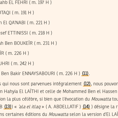
hb EL FEHRI ( m. 197 H )
UTAQI ( m. 191 H )
 El QA’NABI ( m. 221 H )
sef ETTINISSI ( m. 218 H )
ah Ben BOUKEÏR ( m. 231 H )
ÏR ( m. 226 H )
HRI ( m. 242 H )
a Ben Bakir ENNAYSABOURI ( m. 226 H )
(11)
.
s qui nous sont parvenues intégralement
(12)
, nous pouvo
Ben Hahyia El LAÏTHI et celle de Mohammed Ben el Hassen
ion la plus célèbre, si bien que l’évocation du
Mouwatta
tou
AB
(13)
) «
’ala el itlaq
» ( A. ABDELLATIF )
(14)
) désigne la 
ns certaines éditions du
Mouwatta
selon la version d’El LA