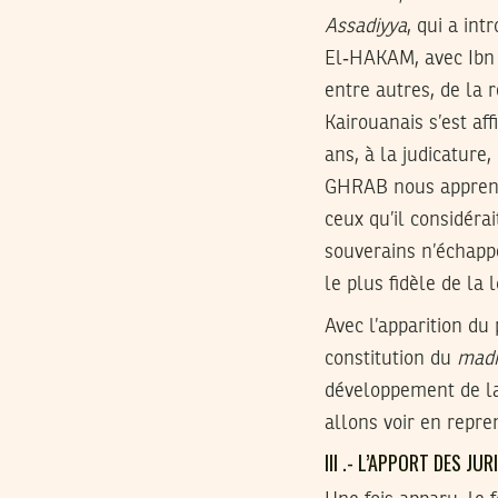
Assadiyya
, qui a in
El‑HAKAM, avec Ibn 
entre autres, de la 
Kairouanais s’est af
ans, à la judicature,
GHRAB nous apprend q
ceux qu’il considér
souverains n’échappe
le plus fidèle de la 
Avec l’apparition du
constitution du
mad
développement de la
allons voir en repr
III .- L’APPORT DES J