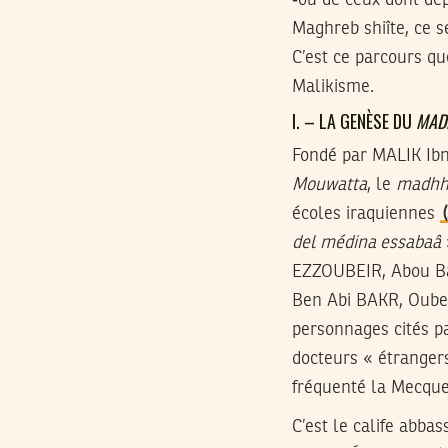
Maghreb shiîte, ce 
C’est ce parcours qu
Malikisme.
I. – LA GENÈSE DU
MAD
Fondé par MALIK Ibn
Mouwatta
, le
madhh
écoles iraquiennes
del médina essabaâ
EZZOUBEIR, Abou 
Ben Abi BAKR, Oubei
personnages cités 
docteurs « étranger
fréquenté la Mecqu
C’est le calife abba