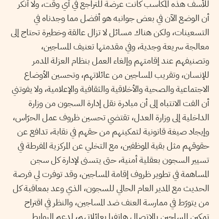
للأسف هذه المكاسب كانت عرضة للتراجع في أي وقت، ولا أنكر
أن الوضع الآن في بعض جوانبه هو أفضل مما وجدناه في
التسعينات، ولكن هناك مسائل لا تزال عالقة وخطيرة تحتاج إلى
معالجة سريعة وجدية، وفي مقدمتها تعنيف المساجين،
وتصنيفهم عند إقامتهم وإلغاء العمل بنظام العزلة المدمر
للإنسان، وتقريب المساجين من عائلاتهم، وتحسين الأوضاع
الاجتماعية والصحية والأخلاقية والثقافية والإعلامية، ولا يفوتني
أن الفت الانتباه إلى أن مبادرة نقل إدارة السجون من وزارة
الداخلية إلى وزارة العدل، تقتضي تحسين ظروف عمل الحرّاس،
وإيجاد صيغة قانونية لتمكينهم من حقهم في نقابة، تدافع عن
حقوقهم مثل بقية الموظفين، مع التخلي عن المركزية المفرطة في
تسيير السجون بعقلية أمنية، حتى يتسنى لإدارة كل سجن
المساهمة في تطوير ظروف إقامة المساجين، وقد توفرت لي فرصة
الحديث مع المدير العام الحالي للسجون، الذي وعد بمعاقبة كل
من يتورّط في ممارسة العنف ضد المساجين، والنظر في اقتراح
تمكين المساجين بالاتصال هاتفيا بعائلاتهم، لدعم الروابط