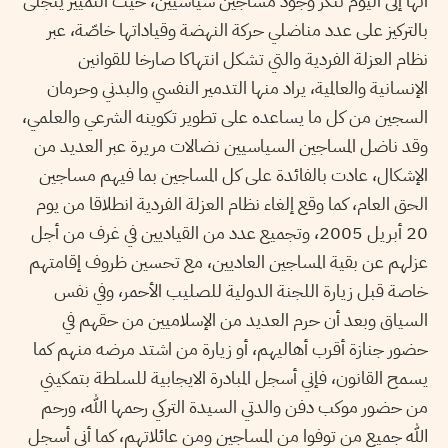
أنها إلى اليوم تنكر وجود مساجين سياسيين، حيث التمييز يتجلى
بالتركيز على عدد مناضلي حركة النهضة وقياداتها خاصّة، عبر
نظام العزلة الفردية والتي تشكل انتهاكا صارخا للقوانين
الإنسانية والعالمية، يراد منها التدمير النفسي والبدني وحرمان
السجين من كل ما يساعده على تطوير تكوينه الشرعي والعلمي،
وقد ناضل المساجين السياسيين نضالات مريرة عبر العديد من
الإشكال، عادت بالفائدة على كل المساجين بما فيهم مساجين
الحق العام، كما وقع إلغاء نظام العزلة الفردية انطلاقا من يوم
20 أبريل 2005، وتجميع عدد من القياديين في غرف من أجل
عزلهم عن بقية المساجين العاديين، مع تحسين ظروف إقامتهم
خاصة قبل زيارة اللجنة الدولية للصليب الأحمر، وفي نفس
السياق وبعد أن حرم العديد من الإسلاميين من حقهم في
حضور جنازة أقرب أهاليهم، أو زيارة من اشتد مرضه منهم كما
يسمح القانون، فإني أسجل المبادرة الايجابية للسلطة بتمكيني
من حضور موكب دفن والدتي السيدة التركي رحمها الله، ورحم
الله جميع من توفوا من المساجين ومن عائلاتهم، كما أني أسجل