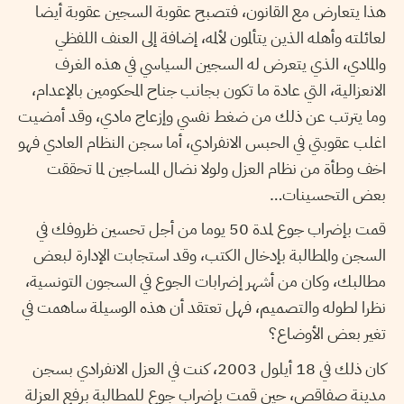
هذا يتعارض مع القانون، فتصبح عقوبة السجين عقوبة أيضا
لعائلته وأهله الذين يتألمون لألمه، إضافة إلى العنف اللفظي
والمادي، الذي يتعرض له السجين السياسي في هذه الغرف
الانعزالية، التي عادة ما تكون بجانب جناح المحكومين بالإعدام،
وما يترتب عن ذلك من ضغط نفسي وإزعاج مادي، وقد أمضيت
اغلب عقوبتي في الحبس الانفرادي، أما سجن النظام العادي فهو
اخف وطأة من نظام العزل ولولا نضال المساجين لما تحققت
بعض التحسينات…
قمت بإضراب جوع لمدة 50 يوما من أجل تحسين ظروفك في
السجن والمطالبة بإدخال الكتب، وقد استجابت الإدارة لبعض
مطالبك، وكان من أشهر إضرابات الجوع في السجون التونسية،
نظرا لطوله والتصميم، فهل تعتقد أن هذه الوسيلة ساهمت في
تغير بعض الأوضاع؟
كان ذلك في 18 أيلول 2003، كنت في العزل الانفرادي بسجن
مدينة صفاقص، حين قمت بإضراب جوع للمطالبة برفع العزلة