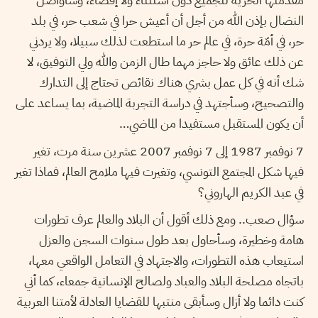
النضال بإذن الله من أجل أن أعيش حرا في شعب حر، في بلد
حر، في أمّة حرة، في عالم حر ما استطعت لذلك سبيلا، ولا يردني
عن ذلك عائق ولا حاجز مهما طال الزمن والله ولي التوفيق، لا
شك أنه في كل عمل بشري هناك نقائص تحتاج إلى التدارك
والتصحيح، وسأجتهد في دراسة التجربة الماضية، بما يساعد على
أن يكون المستقبل مستفيدا من الماضي…
7 نوفمبر 1987 إلى 7 نوفمبر 2007 عشرين سنة مرت، تغير
فيها شكل المجتمع التونسي، وتغيرت فيها ملامح العالم، فماذا تغير
في عبد الكريم الهاروني؟
سؤال صعب.. ومع ذلك أقول أن البلاد والعالم عرف تطورات
هامة وخطيرة، وسأحاول بعد طول سنوات السجن والعزل
استيعاب هذه التطورات، والاجتهاد في التعامل الواقعي معها،
باتجاه مصلحة البلاد والعباد ولصالح الإنسانية جمعاء، كما أني
كنت دائما ولا أزال وسأبقى منتبها للقضايا العادلة لأمتنا العربية