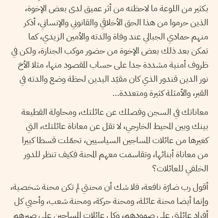
بكثير من اللوعة ما لاحظته من أثر عميق لدى بعض الإخوة،
الذين حرموا من هذا الحق الأخلاقي والقانوني والإنساني، أذكر
منهم حمادي الجبالي عند وفاة والدته والأمين الزيدي، كما
تمكن بعد ذلك بعض الإخوة من حضور موكب الجنازة، ولكن في
ظروف أمنية مشددة جدا على حساب المقصود منها، مثلا الأخ
نور الدين قندور الذي كان مقيّد اليدين لحظة وضع والدته في
القبر، والأمثلة كثيرة ومتعددة…
معاناتك في السجن وفصلك عن عائلتك، ومحاولة القطيعة
بينك وبين المحيط الخارجي، لا تقل عن معاناة عائلتك، التي
كغيرها من عائلات المساجين السياسيين، تحمّلت قسطا كبيرا
من معاناة أبنائها، وتقاسمت معهم المحنة فكيف تنظر للدور
الخلفي للعائلات؟
أقول رب ضارّة نافعة، فلا شك أن محنتي لم تكن محنة شخصية،
وإنما أيضا محنة عائلة، ومحنة حركة، ومحنة شعب، وأحيي كل
أفراد عائلتي على صمودهم، وكل عائلات المساجين على صبرهم