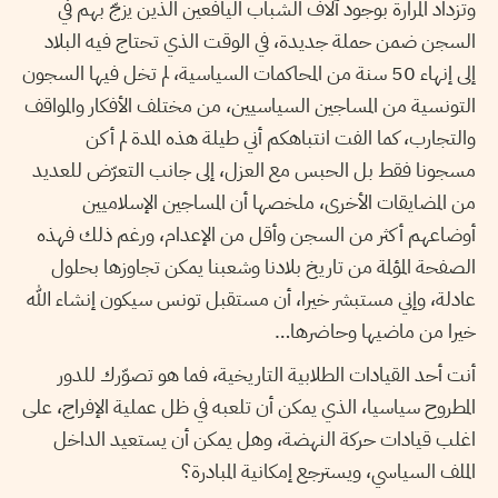
وتزداد المرارة بوجود آلاف الشباب اليافعين الذين يزجّ بهم في
السجن ضمن حملة جديدة، في الوقت الذي تحتاج فيه البلاد
إلى إنهاء 50 سنة من المحاكمات السياسية، لم تخل فيها السجون
التونسية من المساجين السياسيين، من مختلف الأفكار والمواقف
والتجارب، كما الفت انتباهكم أني طيلة هذه المدة لم أكن
مسجونا فقط بل الحبس مع العزل، إلى جانب التعرّض للعديد
من المضايقات الأخرى، ملخصها أن المساجين الإسلاميين
أوضاعهم أكثر من السجن وأقل من الإعدام، ورغم ذلك فهذه
الصفحة المؤلمة من تاريخ بلادنا وشعبنا يمكن تجاوزها بحلول
عادلة، وإني مستبشر خيرا، أن مستقبل تونس سيكون إنشاء الله
خيرا من ماضيها وحاضرها…
أنت أحد القيادات الطلابية التاريخية، فما هو تصوّرك للدور
المطروح سياسيا، الذي يمكن أن تلعبه في ظل عملية الإفراج، على
اغلب قيادات حركة النهضة، وهل يمكن أن يستعيد الداخل
الملف السياسي، ويسترجع إمكانية المبادرة؟