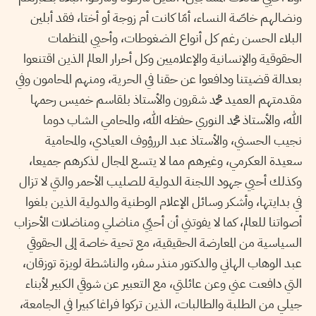
ونضالهم خاصّة النساء، أمّا كانت أم زوجة أو أختا، فقد أبلين
البلاء الحسن رغم كل أنواع الضغوطات، وأحيي المنظمات
الحقوقية والإنسانية والإعلاميين وكل أحرار العالم الذين اقتنعوا
بعدالة قضيتنا ودافعوا عن حقنا في الحرية، ومنهم المحامون وفي
مقدمتهم العميد محمد شقرون والأستاذ بلقاسم خميس رحمها
الله، والأستاذ محمد النوري حفظه الله، والمحامي الشاب دوما
نجيب الحسني، والأستاذ عبد الررؤوف العيادي، والمحامية
سعيدة العكرمي، وغيرهم مما لا يتسع المجال لذكرهم جميعا،
وكذلك أحيي جهود اللجنة الدولية للصليب الأحمر والتي لا تزال
في بدايتها، وأشكر وسائل الإعلام الوطنية والدولية الذين بلغوا
أصواتنا للعالم، كما لا يفوتني أن أحيّي مناضلي ومناضلات الأحزاب
السياسية من المعارضة الحقيقية، مع تحية خاصة إلى الحقوقي
عبد الوهاب الهاني والدكتور منذر سفر، والناشطة لويزة توزقان،
التي دافعت عني وعن عائلتي، مع التعبير عن شوقي الكبير لأبناء
جيلي من الطلبة والطالبات، الذين تركوا فراغا كبيرا في الجامعة،