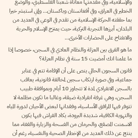
والإسلامية، وفي مقدمتها معاناة شعبنا الفلسطيني، والوضع
الخطير في العراق، وفي أفغانستان وباكستان… وإني استبشر خيرا
بما حققته الحركة الإسلامية من تقدم في الوعي في العديد من
البلدان، أبرزها التجربة التركية، حيث يمتزج الإسلام والحرية
والانفتاح على الحضارات الأخرى…
ما هو الفرق بين العزلة والنظام العادي في السجن، خصوصا إذا
ما علمنا انك أمضيت 15 سنة في نظام العزلة؟
قانون السجون الحالي ينص على أن الإقامة تتم في عنابر
جماعية، وفي صورة ارتكاب سجين لمخالفة قانونية، يعاقب
بالسجن الانفرادي لمدة لا تتجاوز 10 أيام وبموافقة طبيب
السجن، وهي غرفة انفرادية ضيقة، وغالبا ما تكون مظلمة لا
تتوفر فيها المرافق الأساسية، وفقدانها لبعض الأحيان لدورة المياه
والتهوية الكافية، شديدة البرودة، يكاد الفراش فيها يكون
الاسمنت المصقع، والحرمان من الفسحة والزيارة والقفة، مما
ينتج عن ذلك العديد من الإخطار الصحية والنفسية، رغم أن