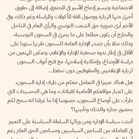
الاجتماعية وتيسير إدماج الأسير في المجتمع، إضافة إلى حقوق
أخرى منها الزيارة ووصول قفة المأكولات والمراسلة وغير ذلك، وفي
الأخير أرى ضرورة حق الشعب التونسي والرأي العام في الداخل
والخارج أن يكون مطلعا على ما يجري في السجون التونسية،
وذلك مثلا بأن تصدر الإدارة العامة للسجون تقريرا سنويا على
الأقل في إطار ندوة صحفية للإنارة والإعلام، وتمكين المهتمين من
دراسة الأوضاع، وإمكانية إصلاحها، مع فتح أبواب السجون
لزيارة الإعلاميين والحقوقيين دون تحفظ…
هل هناك تمييزا في التعامل معكم من طرف إدارة السجون،
على اعتبار مواقعكم الأمامية كقيادات، وما هي التحسينات التي
طرأت على أوضاع السجون، خصوصا إذا ما عرفنا انه سمح لكم
بحضور جنازة والدتك وتأبينها؟
أثبتت سياسة الإدارة ومن ورائها السلطة السياسية على التمييز
في المعاملة، بين المساجين السياسيين ومساجين الحق العام رغم