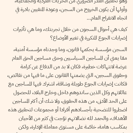
وهو تحقيق القدر الضروري من الحريات الفردية والجماعية،
وأولها أن يكون الخروج من السجن، وعودة المنفيين بادرة في
اتجاه الانفراج العام…
كيف هي أحوال السجون من خلال تجربتك، وما هي تأثيرات
إضرابات الجوع المتكررة في تغيير الأوضاع؟
السجن مؤسسة يحكمها قانون، وما وجدناه مؤسسة أمنية،
ممّا يعني أن المساجين السياسيين وحتى مساجين الحق العام
عرضة لانتهاكات خطيرة، فكان لا بد من الدفاع عن كرامة
وحقوق السجين، التي يضمنها القانون على ما فيها من نقائص،
فكانت إضرابات الجوع طويلة وشاقة، اشترك فيها المساجين مع
عائلاتهم وكل الذين ساندوهم داخل وخارج البلاد، للحصول
على الحد الأدنى، من هذه الحقوق، ولا شك أن أكثر المساجين
اضطروا للتضحية بأجسادهم أفرادا أو مجموعات لتحقيق هذه
الأهداف، والحمد لله نضالاتهم توّجت في كثير من الأحيان
بمكاسب هامة، خاصّة على مستوى معاملة الإدارة، ولكن