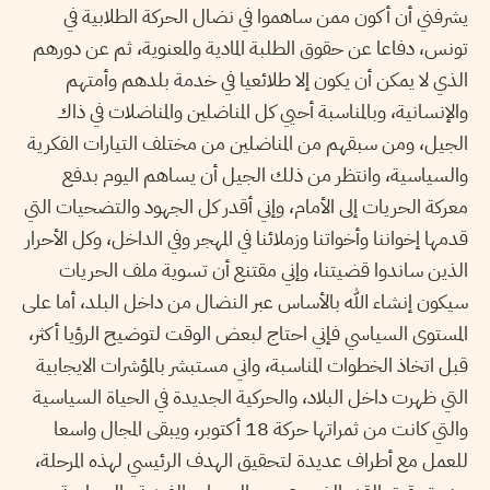
يشرفني أن أكون ممن ساهموا في نضال الحركة الطلابية في
تونس، دفاعا عن حقوق الطلبة المادية والمعنوية، ثم عن دورهم
الذي لا يمكن أن يكون إلا طلائعيا في خدمة بلدهم وأمتهم
والإنسانية، وبالمناسبة أحيي كل المناضلين والمناضلات في ذاك
الجيل، ومن سبقهم من المناضلين من مختلف التيارات الفكرية
والسياسية، وانتظر من ذلك الجيل أن يساهم اليوم بدفع
معركة الحريات إلى الأمام، وإني أقدر كل الجهود والتضحيات التي
قدمها إخواننا وأخواتنا وزملائنا في المهجر وفي الداخل، وكل الأحرار
الذين ساندوا قضيتنا، وإني مقتنع أن تسوية ملف الحريات
سيكون إنشاء الله بالأساس عبر النضال من داخل البلد، أما على
المستوى السياسي فإني احتاج لبعض الوقت لتوضيح الرؤيا أكثر،
قبل اتخاذ الخطوات المناسبة، واني مستبشر بالمؤشرات الايجابية
التي ظهرت داخل البلاد، والحركية الجديدة في الحياة السياسية
والتي كانت من ثمراتها حركة 18 أكتوبر، ويبقى المجال واسعا
للعمل مع أطراف عديدة لتحقيق الهدف الرئيسي لهذه المرحلة،