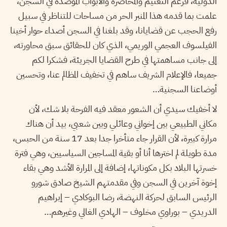
الدولية، فرغم التعتيم والمحاصرة والأبواب الموصدة في السجن،
علمت بما قدمه هذا المنبر الحر من مساحات للتناظر في سبيل
رفع الحجب عن قضايانا، وقد بلغنا في السجن أصداء حوار أخينا
الفيلسوف العجمي الوريمي، الذي كان للحقائق سبق محاورته،
إلى جانب مساهمتها في طرح القضايا الجريئة، فشكرا لكم
جميعا، فالإعلام الشريف ساهم في تخفيف المظالم عنا، وتحسين
أوضاعنا السجنية…
لا أخفيك سيدي أن الشعور معقد فيه الفرحة بلا شك، لأن
مكاني الطبيعي بين إخواني وعائلي وبين شعبي، بيد أن هناك
مرارة كبيرة، لأن القرار جاء متأخرا جدا بعد 17 سنة من الحبس،
مدة طويلة لم اخترها أنا أو بقية المساجين السياسيين، وهي فترة
خسرتها البلاد بكل مكوناتها، إضافة إلى المرارة الأشد وهي بقاء
إخوة آخرين في السجن وفي مقدمتهم الشيخ صادق شورو
الرئيس السابق لحركة النهضة، رضا البوكادي – إبراهيم
الدريدي – بوراوي مخلوف – الهادي الغالي وغيرهم…