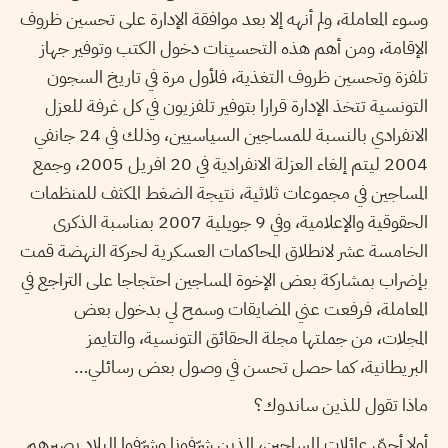
وسوء المعاملة، ولم أنهه إلا بعد موافقة الإدارة على تحسين ظروف
الإقامة، ومن أهم هذه التحسينات دخول الكتب وتوفير جهاز
تلفزة وتحسين ظروف التغذية، فلأول مرة في تاريخ السجون
التونسية تتخذ الإدارة قرارا بتوفير تلفزيون في كل غرفة للعزل
الانفرادي بالنسبة للمساجين السياسيين، وذلك في 24 جانفي
2004 ليتم إلغاء العزلة الانفرادية في 20 افريل 2005، وجمع
المساجين في مجموعات ثلاثية، نتيجة الضغط المكثف للمنظمات
الحقوقية والإعلامية، وفي 9 جويلية 2007 بمناسبة الذكرى
الخامسة عشر لانطلاق المحاكمات العسكرية لحركة النهضة قمت
بإضراب بمشاركة بعض الإخوة المساجين احتجاجا على التراجع في
المعاملة، فرفعت عني المضايقات وسمح لي بدخول بعض
المجلات، من جملتها مجلة الحقائق التونسية، والتايمز
البريطانية، كما حصل تحسن في وصول بعض رسائلي…
ماذا تقول للذين ساندوك؟
أولا أحيّي عائلات المساجين، الذين شرّفونا وشرّفوا البلاد بصبرهم