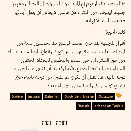
وأنا سعيد بانجازاتهم في المنفى، وإننا سنواصل النضال معهم
جميعا ليعودوا من المنفى، لأن تونس لا يمكن أن يظل أبنائها
منفيين إلى ما لا نهاية…
كلمة أخيرة
أقول للجميع قد حان الوقت لوضع حد لخمسين سنة من
المحاكمات السياسية في تونس ،ورفع كل أنواع المضايقات، ابتداء
من حق التنقل إلى حق السفر والتنظم واسترداد الحقوق
السياسية والمدنية للجميع، فكما رفضنا أن نكون مساجين من
درجة ثانية، فلا نقبل أن نكون مواطنين من درجة ثانية، حتى
تصبح تونس لكل التونسيين دون استثناء…
Justice
harouni
Entretien
Droits de l'Homme
Dictature
Tunisia
prisons en Tunisie
Tahar Labidi