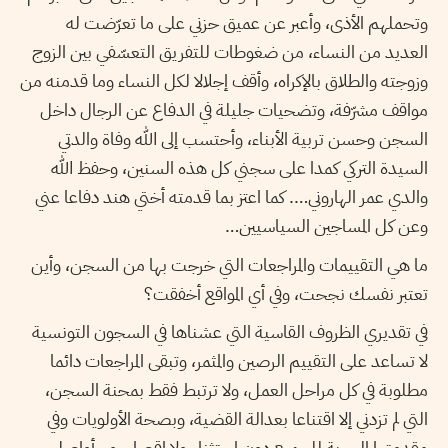
وتحملهم الأذى، وأعبر عن عميق حزني على ما تعرّضت له
العديد من النساء، من ضغوطات للتفريق التعسّفي بين الزوج
وزوجته والطلاق بالإكراه، وأقف إجلالا لكل النساء وما قدمنه من
مواقف مشرّفة، وتضحيات جليلة في الدفاع عن الرجال داخل
السجن وحسن تربية الأبناء، وأحتسب إلى الله وفاة والدتي
السيدة التركي كمدا على سجني كل هذه السنين، وحفظ الله
والدي عمر الهاروني…. كما اعتز بما قدمته أختي هند دفاعا عني
وعن كل المساجين السياسيين…
ما هي التقييمات والمراجعات التي خرجت بها من السجن، وأين
تعتبر نفسك نجحت، وفي أي المواقع أخفقت؟
في تقديري الظروف القاسية التي عشناها في السجون التونسية
لا تساعد على التقييم الرصين والمثمر، وتبقى المراجعات دائما
مطلوبة في كل مراحل العمل، ولا ترتبط فقط بمحنة السجن،
التي لم تزدني إلا اقتناعا بعدالة القضية، وبصحة الأولويات وفي
مقدمتها الحرية للجميع دون استثناء ولا إقصاء، وسأواصل