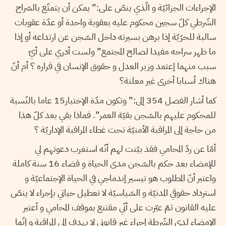
الإجراءات الجزائيّة و الّذي ينصّ على:” يمكن أن يتمتّع بالسّراح
الشّرطي كلّ سجين محكوم عليه بعقوبة واحدة أو عدّة عقوبات
سالبة للحرّيّة إذا برهن بسيرته داخل السّجن عن ارتداعه أو إذا
ما ظهر سراحه مفيدا لصالح المجتمع” ولست أدري على أيّ
سبب منهما إعتمد وزير العدل و حقوق الإنسان في قراره ؟ أم أنّ
هناك أسبابا أخرى غير معلنة؟
كما أشار الفصل 354 إلى:” وتكون مدّة الإختبار15 عاما بالنّسبة
للمحكوم عليهم بالسّجن بقيّة العمر”. فماذا بقي بعد كلّ هذا
من حاجة إلى المراقبة الأمنيّة تحت غطاء المراقبة الإداريّة ؟
أمّا عن ردّ المحامي فقد بيّنت لهم أنّه استغرب دعوتهم لي
للإمضاء بعد حكم بالسّجن مدى الحياة و قضاء 16 سنة كاملة
واعتبر أنّ المطلوب هو تيسير إندماجي في الحياة الإجتماعيّة و
استرداد حقوقي المدنيّة و السّياسيّة لا تعطيل حياتي بإجراء لا ينصّ
عليه القانون ثمّ عبّرت على أنّي مقتنع بموقف المحامي و أعتبر
الإمضاء لدى الشّرطة إجراء غير قانوني لا يهدف إلى المراقبة و إنّما