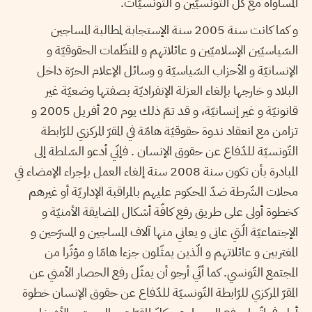
المساواة مع كلّ التّونسيّين و التّونسيّات.
و كما كانت سنة 2005 سنة الإستجابة لمطالبة المساجين
السّياسيّين الإسلاميّين و عائلاتهم و المنظّمات الحقوقيّة و
الإنسانيّة و الأحزاب السّياسيّة و وسائل الإعلام الحرّة داخل
البلاد و خارجها بإلغاء العزلة الإنفراديّة بصفتها وضعيّة غير
قانونيّة و غير إنسانيّة، و قد تمّ ذلك يوم 20 أفريل 2005 و
تزامن مع انعقاد ندوة حقوقيّة هامّة في المقرّ المركزي للرّابطة
التّونسيّة للدّفاع عن حقوق الإنسان . فإنّي أدعو السّلطة إلى
المبادرة بأن تكون سنة 2008 سنة إلغاء العمل بإجراء الإمضاء في
محلات الشّرطة ضدّ المحكوم عليهم بالمراقبة الإداريّة أو غيرهم
كخطوة أولى على طريق رفع كافّة أشكال المضايقة الأمنيّة و
الإجتماعيّة الّتي عانى و يعاني منها آلاف المساجين و المسرّحين و
المغتربين و عائلاتهم و الّذين يمثّلون جزءا هامّا و مؤثّرا من
المجتمع التّونسي. كما أنّي أرجو أن يمثّل رفع الحصار الأمني عن
المقرّ المركزي للرّابطة التّونسيّة للدّفاع عن حقوق الإنسان خطوة