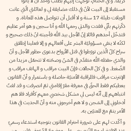
كريما. و في الختام، توجّهت إليهم بطلب واحد أن لا يأتوا
مستقبلا إلى البيت لأنّ في ذلك مضايقة لي و لعائلتي الّتي عانت
الويلات طيلة 17 سنة و لا أقبل أن تتواصل هذه المعاناة. و
ذكّرتهم بأنّي فقدت والدتي رحمها الله و أنا سجين و هو أمر عظيم
فتدخّل أحدهم قائلا إنّ الأجل بيد الله فأجبته انّ ذلك صحيح و
لكنّه لا ينفي مسؤوليّة البشر على أفعالهم و إلا فعلينا إطلاق
سراح كلّ الّذين تورّطوا في قتل الأرواح بدعوى حظور الأجل و أنّ
والدي حفظه الله متقدّم في السّنّ وصحّته لا تتحمّل مزيدا من
الضّغط. و في كلّ الحالات فإنّ البيت مراقب و الهاتف مراقب و
الإنترنت مراقب فالمراقبة الأمنيّة حاصلة و باستمرار و أنّ القانون
يعطيكم فقط الحقّ في معرفة مقرّ إقامتي ثمّ انصرفت و قد لفتّ
انتباههم إلى أنّه ليس لي مشكل شخصي معهم كأفراد فلا هم
أدخلوني إلى السّجن و لا هم أخرجوني منه و أنّ الحديث في هذا
الأمر يتمّ مع المعنيّين به.
و أكّدت لهم على ضرورة احترام القانون بتوجيه استدعاء رسميّ
عند الإقتضاء مع التّنصيص على موضوع الدّعوة . فليس من