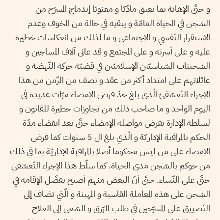
و حتّى الإهانة بما يعيق مادّيّا و معنويّا إندماج المسرّح من
السّجن في الحياة العامّة و يبقيه في حالة من الخوف وعدم
الإستقرار النّفسي و الإجتماعي و ما لذلك من انعكاسات خطيرة
عليه و على أسرته و على المجتمع و قد عانى آلاف المساجين و
السّجينات السّياسيّين الإسلاميّين في قضيّة حركة النّهضة و
عائلاتهم على امتداد أكثر من عقد و نصف من الزّمن من هذا
الإجراء التّعسّفيّ الّذي بلغ حدّ فرض الإمضاء مرّات عديدة في
اليوم الواحد و ما صاحب ذلك من تجاوزات خطيرة للقانون و
لسلطة الإدارة بفرض مواصلة الإمضاء حتّى بعد انقضاء مدّة
الحكم بالمراقبة الإداريّة و الّذي بلغ ال 5 سنوات كما فرض
الإمضاء على من ليس محكوما أصلا بالمراقبة الإداريّة بما في ذلك
من حوكم بالسّجن مدى الحياة. كما سلّط هذا الإجراء التّعسّفي
حتّى على النّساء. حتّى أنّ البعض منهم أصبح يفضّل الإقامة في
السّجن على هذه المعاملة القاسية و المهينة و الّتي تضاف إلى
التّضييق على المسرّحين في طلب الرّزق و السّعي إلى العلاج