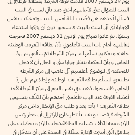
يوم 29 ديسمبر 2007 قدمت فرقة الشّرطة بمنطقة قرطاج إلى
البيت للسّؤال عنّي فأجابتهم أختي هند بأنّي لست في البيت
فسألها أحدهم هل قضّيت ليلة أمس بالبيت وتمسّكت بنفس
الإجابة أي أنّي لست بالبيت فانسحبوا دون أن يتركوا استدعاء
رسميّا. ثمّ عادوا صباح يوم الإثنين 31 ديسمبر 2007 فخرجت
لمقابلتهم أمام باب البيت فأعلموني بأنّ بطاقة التّعريف الوطنيّة
جاهزة و يمكنني تسلّمها من مركز الشّرطة ثمّ سألوني عن ردّ
المحامي و بأنّ المحكمة تنتظر جوابا منّي و الحال أن لا دخل
للمحكمة في الموضوع .أعلمتهم أنّي ذاهب إلى مركز الشّرطة
بطبيعتي لتسلّم بطاقة التّعريف الوطنيّة و إطلاعهم على ردّ
المحامي فانسحبوا. ذهبت في نفس اليوم إلى مركز الشّرطة لأجد
أعضاء الفرقة عند الباب فأعلمني أحدهم بأنّ المكلّف بتسليمي
بطاقة التّعريف لم يأت بعد و طلب منّي الإنتظار داخل مركز
الشّرطة فرفضت و بقيت أنتظر خارج المركز إلى أن حظر رئيس
المركز و معه المكلّف بتسليم البطاقة.دخلت المركز و تحصّلت على
بطاقتي الّتي أصرّت الإدارة ممثّلة في العمدة على أن تتدخّل في