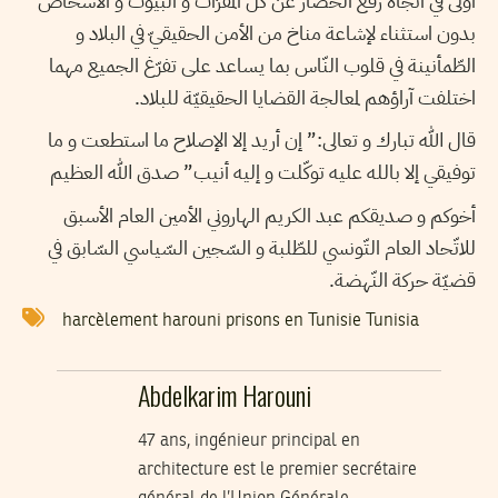
أولى في اتّجاه رفع الحصار عن كلّ المقرّات و البيوت و الأشخاص
بدون استثناء لإشاعة مناخ من الأمن الحقيقيّ في البلاد و
الطّمأنينة في قلوب النّاس بما يساعد على تفرّغ الجميع مهما
اختلفت آراؤهم لمعالجة القضايا الحقيقيّة للبلاد.
قال الله تبارك و تعالى:” إن أريد إلا الإصلاح ما استطعت و ما
توفيقي إلا بالله عليه توكّلت و إليه أنيب” صدق الله العظيم
أخوكم و صديقكم عبد الكريم الهاروني الأمين العام الأسبق
للاتّحاد العام التّونسي للطّلبة و السّجين السّياسي السّابق في
قضيّة حركة النّهضة.
harcèlement
harouni
prisons en Tunisie
Tunisia
Abdelkarim Harouni
47 ans, ingénieur principal en
architecture est le premier secrétaire