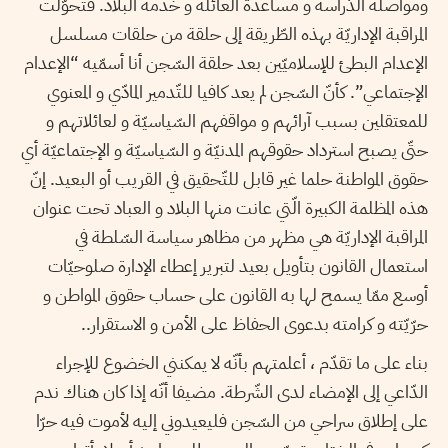
ومواصلة الدّراسة و مساعدة العائلة و خدمة البلاد. فتحوّلت
المراقبة الإداريّة بهذه الطّريقة إلى حلقة من حلقات مسلسل
الإعدام البطئ للإسلاميّين بعد حلقة السّجن أنا أسمّيه “الإعدام
الإجتماعي”. كأنّ السّجن لم يعد كافيا للتّدمير المادّي و المعنوي
للمعتقلين بسبب آرائهم و مواقفهم السّياسيّة و لعائلاتهم و
حتّى يصبح استرداد حقوقهم المدنيّة و السّياسيّة و الإجتماعيّة أي
حقوق المواطنة حلما غير قابل للتّحقيق في القريب أو البعيد. إنّ
هذه المظلمة الكبيرة الّتي عانت منها البلاد و العباد تحت عنوان
المراقبة الإداريّة هي مظهر من مظاهر سياسة السّلطة في
استعمال القانون بتأويل بعيد لتبرير إعطاء الإدارة صلوحيّات
أوسع ممّا يسمح لها به القانون على حساب حقوق المواطن و
حرّيّته و كرامته بدعوى الحفاظ على الأمن و الاستقرار..
بناء على ما تقدّم ، أعلمتهم بأنّه لا يمكنني الخضوع للإجراء
الدّاعي إلى الإمضاء لدى الشّرطة. مضيفا أنّه إذا كان هناك ندم
على إطلاق سراحي من السّجن فليعيدوني إليه لأموت فيه حرّا