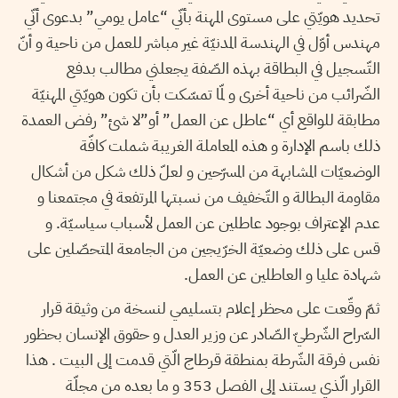
تحديد هويّتي على مستوى المهنة بأنّي “عامل يومي” بدعوى أنّي
مهندس أوّل في الهندسة المدنيّة غير مباشر للعمل من ناحية و أنّ
التّسجيل في البطاقة بهذه الصّفة يجعلني مطالب بدفع
الضّرائب من ناحية أخرى و لمّا تمسّكت بأن تكون هويّتي المهنيّة
مطابقة للواقع أي “عاطل عن العمل” أو”لا شئ” رفض العمدة
ذلك باسم الإدارة و هذه المعاملة الغريبة شملت كافّة
الوضعيّات المشابهة من المسرّحين و لعلّ ذلك شكل من أشكال
مقاومة البطالة و التّخفيف من نسبتها المرتفعة في مجتمعنا و
عدم الإعتراف بوجود عاطلين عن العمل لأسباب سياسيّة. و
قس على ذلك وضعيّة الخرّيجين من الجامعة المتحصّلين على
شهادة عليا و العاطلين عن العمل.
ثمّ وقّعت على محظر إعلام بتسليمي لنسخة من وثيقة قرار
السّراح الشّرطيّ الصّادر عن وزير العدل و حقوق الإنسان بحظور
نفس فرقة الشّرطة بمنطقة قرطاج الّتي قدمت إلى البيت . هذا
القرار الّذي يستند إلى الفصل 353 و ما بعده من مجلّة