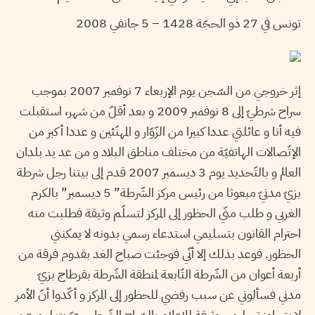
تونس في 27 ذو الحجّة 1428 – 5 جانفي 2008
إثر خروجي من السّجن يوم الإربعاء 7 نوفمبر 2007 بموجب
سراح شرطيّ إلى 8 نوفمبر 2009 و بعد أقلّ من شهر، استقبلت
فيه أنا و عائلتي عددا كبيرا من الزّوّار و المهنّئين و عددا أكبر من
الإتّصالات الهاتفيّة من مختلف مناطق البلاد و من عد يد بلدان
العالم و بالتّحديد يوم 3 ديسمبر 2007 قدم إلى بيتنا رجل شرطة
بزيّ مدنيّ مبعوثا من رئيس مركز الشّرطة” 5 ديسمبر” بالكرم
الغربي و طلب منّي الحظور إلى المركز لتسلّم وثيقة فطلبت منه
احترام القانون بتسليمي استدعاء رسمي بدونه لا يمكنني
الحظور. فوعد بذلك إلا أنّي فوجئت صباح الغد بقدوم فرقة من
أربعة أعوان من الشّرطة التّابعة لمنطقة الشّرطة بقرطاج بزيّ
مدني فسألوني عن سبب رفضي للحظور إلى المركز و أكّدوا أنّ الأمر
لا يتجاوز تسليمي وثيقة للإعلام بالسّراح الشّرطي. عبّرت لهم عن