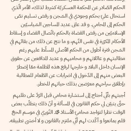
الحكم الصّادر عن المحكمة العسكريّة كشرط لذلك، الأمر الّذي
استحال عليّ بحكم وجودي في السّجن و رفض تسليم نصّ
الحكم إلى المحامي. و قد عانى عديد المساجين السّياسيّين
الإسلاميّين من رفض القضاة بالحكم باتّصال القضاء و إسقاط
الأحكام المكرّرة في نفس التّهم، و ما نتج عن ذلك من بقائهم في
السّجن فترة أطول من الحكم الأصلي المسلّط عليهم رغم
مطالبتهم و عائلاتهم و محاميهم و عديد المدافعين عن حقوق
الإنسان داخل البلاد و خارجها لرفع هذه المظلمة ممّا إضطرّ
البعض منهم إلى الدّخول في اضرابات عن الطّعام للمطالبة
بإطلاق سراحهم معرّضين بذلك حياتهم للخطر.
أجبتهم بأنّي أحتاج إلى استشارة محامي قبل الرّدّ على طلبهم
حتّى يتبيّن لي حكم القانون في المسألة و أنّ ذلك يتطلّب بعض
الوقت نظرا لتواجد محاميّ الأستاذ محمّد النّوري في موسم الحجّ
فلم يمانعوا و أكّدت لهم أنّي ملتزم بالقانون و لا أخشى تطبيقه.