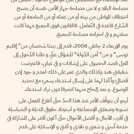
مصلحة البلاد و لا من مصلحة جهاز الأمن نفسه أن يصبح
اختطاف المواطن من بيته أو من عمله أو من الجامعة أو من
الشّارع قاعدة في التّعامل. فالقانون فوق الجميع مهما كانت
صفتهم و في احترامه مصلحة للجميع.
يوم الإربعاء 2 جانفي 2008، قدم إلى بيتنا شخصان من” إقليم
تونس” و من” أمن الدّولة” للسّؤال عنّي و طلبا الدّخول إلى
المنزل قصد الحصول على إرشادات و في غيابي، فاعترضت
شقيقتي هند وكذلك والدي عمر على ذلك لعدم و جود إذن
قضائيّ وأكّدا لهما على إرسال استدعاء رسميّ مع تحديد
الموضوع. و بعد إلحاح منهما انصرفا دون ترك استدعاء.
أرجو أن يتوقّف الأمر عند هذا الحدّ حتّى أتفرّغ للعمل على
تسوية وضعيّتي الإجتماعيّة و استرداد حقوقي المدنيّة و السّياسيّة
في أقرب الآجال و أفضل الأحوال حتّى أكون أقدر على المشاركة في
خدمة أسرتي و شعبي و بلادي و أمّتي و الإنسانيّة على قدم