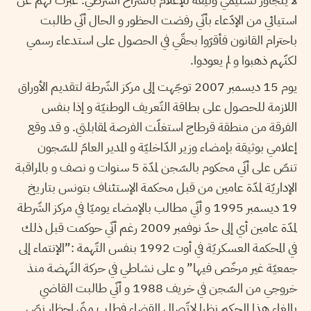
استيائي من الإدّعاء بأنّي رفضت الحظور و الحال أنّي طالبت
باحترام القانون فأقرّوا بحقّي في الحصول على استدعاء رسمي
لكنّهم ذهبوا و لم يعودوا.
يوم 15 ديسمبر 2007 توجّهت إلى مركز الشّرطة لتقديم الأوراق
اللازمة للحصول على بطاقة التّعريف الوطنيّة و إذا بنفس
الفرقة من منطقة قرطاج استغلّت الفرصة لمقابلتي. و قد وقع
إعلامي بوثيقة بإمضاء وزير الدّاخليّة و المدير العامّ للسّجون
تنصّ على أنّي محكوم بالسّجن لمدّة 5 سنوات و نصف و بالمراقبة
الإداريّة لمدّة عامين من قبل محكمة الإستئناف بتونس بتاريخ
19 ديسمبر 1995 و أنّي مطالب بالإمضاء يوميّا في مركز الشّرطة
لمدّة عامين أي إلى حدّ نوفمبر 2009 رغم أنّي حوكمت قبل ذلك
في المحكمة العسكريّة في أوت 1992 بنفس التّهمة :”الإنتماء إلى
جمعيّة غير مرخّص فيها” و على نشاطي في حركة النّهضة منذ
خروجي من السّجن في خريف 1988 و أنّي طالبت القاضي
بإلغاء هذا الحكم نظرا لاتّصال القضاء فطلب منّي إحظار نصّ