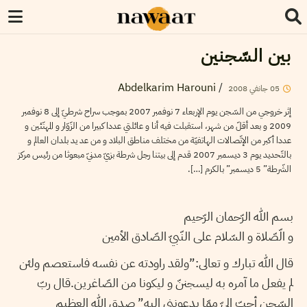
بين السّجنين
Abdelkarim Harouni
/
05
جانفي
2008
إثر خروجي من السّجن يوم الإربعاء 7 نوفمبر 2007 بموجب سراح شرطيّ إلى 8 نوفمبر
2009 و بعد أقلّ من شهر، استقبلت فيه أنا و عائلتي عددا كبيرا من الزّوّار و المهنّئين و
عددا أكبر من الإتّصالات الهاتفيّة من مختلف مناطق البلاد و من عد يد بلدان العالم و
بالتّحديد يوم 3 ديسمبر 2007 قدم إلى بيتنا رجل شرطة بزيّ مدنيّ مبعوثا من رئيس مركز
الشّرطة” 5 ديسمبر” بالكرم […].
بسم الله الرّحمان الرّحيم
و الّصّلاة و السّلام على النّبيّ الصّادق الأمين
قال الله تبارك و تعالى:”ولقد راودته عن نفسه فاستعصم ولئن
لم يفعل ما آمره به ليسجننّ و ليكونا من الصّاغرين.قال ربّ
السّجن أحبّ إليّ ممّا يدعونني إليه” صدق الله العظيم