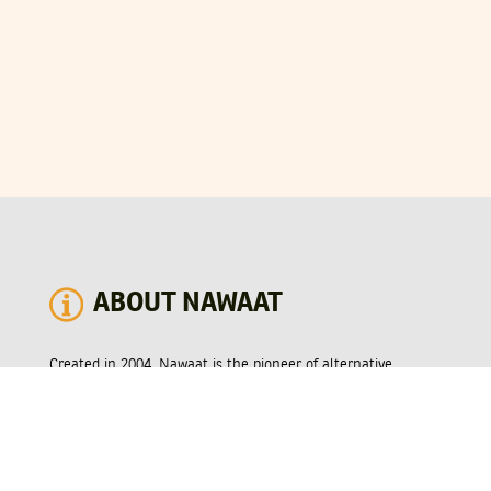
ABOUT NAWAAT
Created in 2004, Nawaat is the pioneer of alternative
journalism in Tunisia and the region and provides Tunisia-
centered news and analysis. As a multi-award-winning
online media and print magazine, Nawaat established itself
as trusted provider of coverage specialized in topical news,
particularly focusing on democracy, transparency,