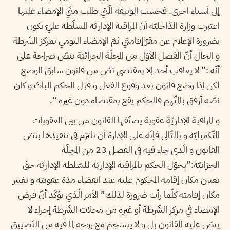
إلى أشياء اخرى. فحسب الوثيقة الّتي طلب منّي الإمضاء عليها
اعتبرت وزارة الدّاخليّة أنّ المراقبة الإداريّة المسلّطة عليّ تكون
بضرورة الإعلام عن مقرّ إقامتي ثمّ الإمضاء اليومي بمركز الشّرطة
و الحال أنّ الفصل الأوّل من المجلّة الجزائيّة ينصّ صراحة على
أنّه :” لا يعاقب أحد إلا بمقتضى نصّ من قانون سابق الوضع
لكن إذا وضع قانون بعد وقوع الفعل و قبل الحكم الباتّ و كان
نصّه أرفق بالمتّهم فالحكم يقع بمقتضاه دون غيره “.
و المراقبة الإداريّة عقوبة يصنّفها القانون من بين العقوبات
التّكميليّة و بالتّالي فإنّه على الإدارة أن تلتزم في تنفيذها بنصّ
القانون و الّذي جاء فيه في الفصل 23 من المجلّة
الجزائيّة:”يخوّل الحكم بالمراقبة الإداريّة للسّلطة الإداريّة حقّ
تعيين مكان إقامة المحكوم عليه عند انقضاء مدّة عقوبته و تغيير
مكان إقامته كلّما رأت ضرورة لذلك” الأمر الّذي يؤكّد أنّ فرض
الإمضاء في مركز الشّرطة أو غيره من محلات الشّرطة إجراء لا
ينصّ عليه القانون بل و لا ينسجم مع روحه لما فيه من التّضييق