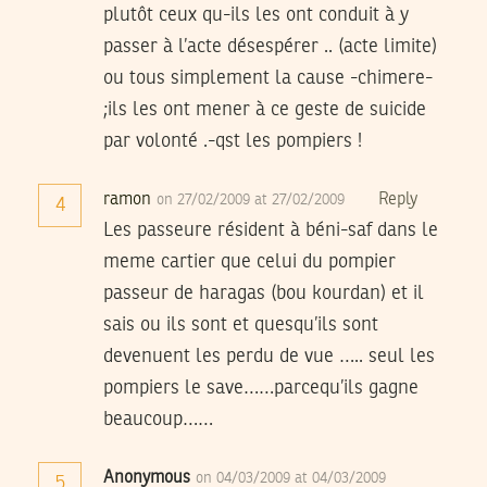
plutôt ceux qu-ils les ont conduit à y
passer à l’acte désespérer .. (acte limite)
ou tous simplement la cause -chimere-
;ils les ont mener à ce geste de suicide
par volonté .-qst les pompiers !
ramon
Reply
on 27/02/2009 at 27/02/2009
4
Les passeure résident à béni-saf dans le
meme cartier que celui du pompier
passeur de haragas (bou kourdan) et il
sais ou ils sont et quesqu’ils sont
devenuent les perdu de vue ….. seul les
pompiers le save……parcequ’ils gagne
beaucoup……
Anonymous
on 04/03/2009 at 04/03/2009
5