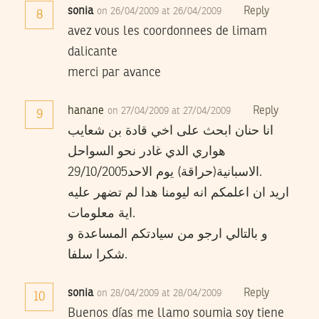
sonia
Reply
on 26/04/2009 at 26/04/2009
8
avez vous les coordonnees de limam
dalicante
merci par avance
hanane
Reply
on 27/04/2009 at 27/04/2009
9
انا حنان ابحث على اخي قادة بن شعايب
هواري الدي غادر نحو السواحل
الاسبانية(حراقة) يوم الاحد29/10/2005.
اريد ان اعلمكم انه ليومنا هدا لم تضهر عليه
اية معلومات.
و بالتالي ارجو من سيادتكم المساعدة و
شكرا سلفا.
sonia
Reply
on 28/04/2009 at 28/04/2009
10
Buenos días me llamo soumia soy tiene