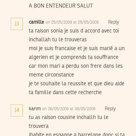
A BON ENTENDEUR SALUT
camille
Reply
on 05/05/2009 at 05/05/2009
13
ta raison sonia je suis d accord avec toi
inchallah tu le trouveras
moi je suis francaise et je suis marié a un
algerien et je comprends ta souffrance
car mon mari a perdu son frere dans les
meme circonstance
je te souhaite la reussite et que dieu aide
ta famille dans cette recherche
karim
Reply
on 06/05/2009 at 06/05/2009
14
tu as raison cousine inchallh tu le
trouvera
jhabite en espagne a barcelone donc si ta