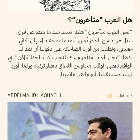
هل العرب ”متأخرون“؟
”نحن العرب متأخرون“ هكذا نتنهد منذ ما يعدو عن قرن.
سيل من دموع العجز تُغرق أعمدة الصحف. إسهال بكائي
حقيقي. ونطلب من أوربا الضاحكة على ذقوننا أن تمد لنا
يدها: ”نحن العرب متأخرون، فلنلتحق بركب الحداثة إذن“. في
الواقع نقضي الوقت محاولين اللحاق بقطار تركناه وراءنا. أوربا
ليست مستقبلنا، أوروبا هي ماضينا.
ABDELMAJID HAOUACHI
18
Jul
2015