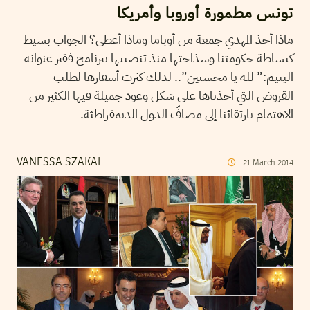
تونس مطمورة أوروبا وأمريكا
ماذا أخذ المهدي جمعة من أوباما وماذا أعطى؟ الجواب بسيط
كبساطة حكومتنا وسذاجتها منذ تنصيبها ببرنامج فقير عنوانه
اليتيم:” لله يا محسنين”.. لذلك كثرت أسفارها لطلب
القروض التي أخذناها على شكل وعود جميلة فيها الكثير من
الاهتمام بارتقائنا إلى مصافّ الدول الديمقراطيّة.
VANESSA SZAKAL
21
March
2014