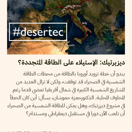
ديزيرتيك: الإستيلاء على الطاقة المتجددة؟
يبدو أن خطة تزويد أوروبا بالطاقة من محطات الطاقة
الشمسية في الصحراء قد توقفت، ولكن لا تزال العديد من
المشاريع الشمسية الكبيرة في شمال أفريقيا تمضي قدما رغم
المخاوف المحلية. الدكتورحمزة حموشان، يسأل: أين كان الخطأ
في مشروع ديزرتيك، وهل يمكن للطاقة الشمسية من الصحراء
أن تلعب الآن دورا في مستقبل ديمقراطي ومستدام؟