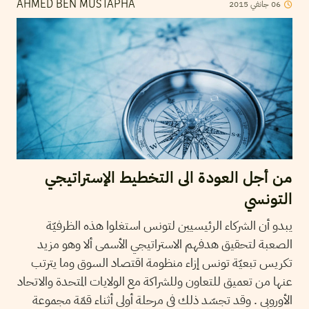
2015
جانفي
06
AHMED BEN MUSTAPHA
من أجل العودة الى التخطيط الإستراتيجي
التونسي
يبدو أن الشركاء الرئيسيين لتونس استغلوا هذه الظرفيّة
الصعبة لتحقيق هدفهم الاستراتيجي الأسمى ألا وهو مزيد
تكريس تبعيّة تونس إزاء منظومة اقتصاد السوق وما يترتب
عنها من تعميق للتعاون وللشراكة مع الولايات المتحدة والاتحاد
الأوروبي . وقد تجسّد ذلك في مرحلة أولى أثناء قمّة مجموعة