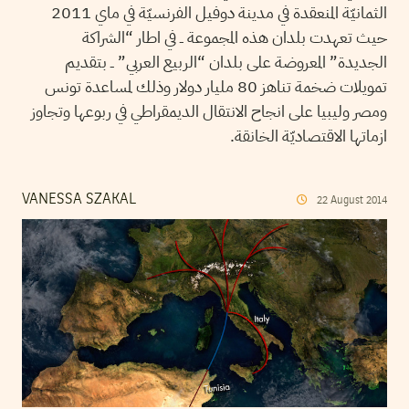
الثمانيّة المنعقدة في مدينة دوفيل الفرنسيّة في ماي 2011
حيث تعهدت بلدان هذه المجموعة ــ في اطار “الشراكة
الجديدة” المعروضة على بلدان “الربيع العربي” ــ بتقديم
تمويلات ضخمة تناهز 80 مليار دولار وذلك لمساعدة تونس
ومصر وليبيا على انجاح الانتقال الديمقراطي في ربوعها وتجاوز
ازماتها الاقتصاديّة الخانقة.
VANESSA SZAKAL
22
August
2014