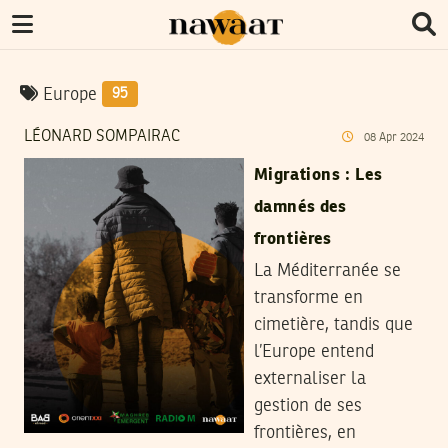
Europe
95
LÉONARD SOMPAIRAC
08
Apr
2024
Migrations : Les
damnés des
frontières
La Méditerranée se
transforme en
cimetière, tandis que
l’Europe entend
externaliser la
gestion de ses
frontières, en