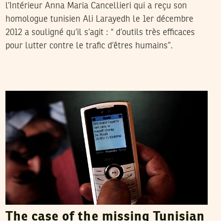
l’Intérieur Anna Maria Cancellieri qui a reçu son
homologue tunisien Ali Larayedh le 1er décembre
2012 a souligné qu’il s’agit : “ d’outils très efficaces
pour lutter contre le trafic d’êtres humains”.
WINSTON SMITH
24
July
2012
The case of the missing Tunisian