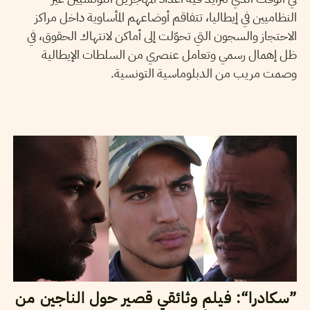
النظاميين في إيطاليا، تتفاقم أوضاعهم المأساوية داخل مراكز
الاحتجاز والسجون التي تحوّلت إلى أماكن لانتهاك الحقوق، في
ظل إهمال رسمي وتعامل عنصري من السلطات الإيطالية
وصمت مريب من الدبلوماسية التونسية.
2017
نوفمبر
02
حمادي لسود
”سكادرا“: فيلم وثائقي قصير حول الناجين من