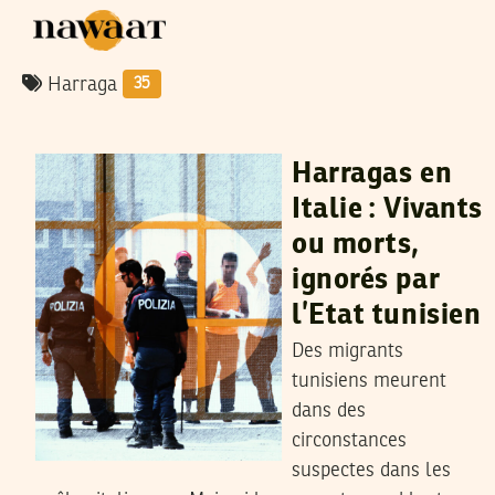
Harraga
35
CHAKER JAHMI
12
Mar
2025
Harragas en
Italie : Vivants
ou morts,
ignorés par
l’Etat tunisien
Des migrants
tunisiens meurent
dans des
circonstances
suspectes dans les