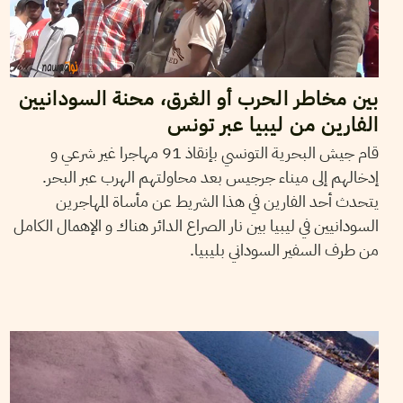
بين مخاطر الحرب أو الغرق، محنة السودانيين
الفارين من ليبيا عبر تونس
قام جيش البحرية التونسي بإنقاذ 91 مهاجرا غير شرعي و
إدخالهم إلى ميناء جرجيس بعد محاولتهم الهرب عبر البحر.
يتحدث أحد الفارين في هذا الشريط عن مأساة المهاجرين
السودانيين في ليبيا بين نار الصراع الدائر هناك و الإهمال الكامل
من طرف السفير السوداني بليبيا.
SANA SBOUAÏ
27
Dec
2012