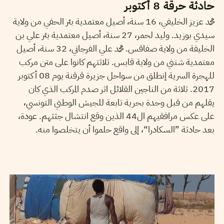
حادثة حرقة 8 أكتوبر
محمد عزيز الخليفي، 16 سنة، أصيل معتمدية بئر الحفي من ولاية
سيدي بوزيد. وليد لحمر، 27 سنة، أصيل معتمدية بئر علي بن
الخليفة من ولاية صفاقس. محمد علي الفرجاني، 32 سنة، أصيل
معتمدية شنني من ولاية قابس. ثلاثتهم كانوا على متن مركب
للهجرة السرية إنطلق من سواحل جزيرة قرقنة يوم 08 أكتوبر
2017. ثلاثة من الناجين القلائل اثر صدم المركب الذي كان
يقلهم من قبل وحدة بحرية تابعة للجيش الوطني التونسي،
على عكس مرافقيهم ال44 الذين وقع انتشال جثثهم. عودة،
بعد حادثة ”السكادرا“، إلى واقع حلموا أن يتخلصوا منه.
HENDA CHENNAOUI
19
Aug
2014