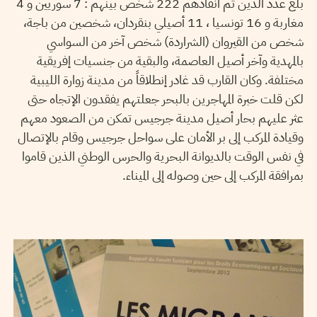
بلغ عدد الذين تم انقاذهم 222 شخص بينهم : 7 سوريين و 4
مغاربة و 16 تونسيا ، 11 أصيلي بنقردان، شخصين من باجة،
شخص من القيروان (الشراردة) شخص آخر من السواسي
بالمهدية وآخر أصيل العاصمة، والبقية من جنسيات إفريقية
مختلفة. وكان القارب قد غادر إنطلاقاً من مدينة زوارة الليبية
لكن قلت خبرة المهاجرين بالبحر جعلتهم يفقدون الإتجاه حتى
عثر عليهم بحار أصيل مدينة جرجيس تمكن من الصعود معهم
وقيادة المركب إلى بر الأمان على سواحل جرجيس وقام بالإتصال
في نفس الوقت بالديوانة البحرية والحرس الوطني الذين قاموا
بمرافقة المركب إلى حين وصوله إلى الميناء.
SANA SBOUAÏ
17
Dec
2012