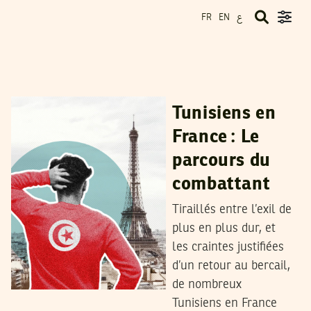
ع
FR
EN
MAHDI JLASSI
26
Nov
2024
Tunisiens en
France : Le
parcours du
combattant
Tiraillés entre l’exil de
plus en plus dur, et
les craintes justifiées
d’un retour au bercail,
de nombreux
Tunisiens en France