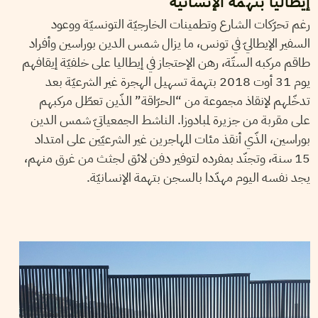
إيطاليا بتهمة الإنسانية
رغم تحرّكات الشارع وتطمينات الخارجيّة التونسيّة ووعود
السفير الإيطاليّ في تونس، ما يزال شمس الدين بوراسين وأفراد
طاقم مركبه الستّة، رهن الإحتجاز في إيطاليا على خلفيّة إيقافهم
يوم 31 أوت 2018 بتهمة تسهيل الهجرة غير الشرعيّة بعد
تدخّلهم لإنقاذ مجموعة من “الحرّاقة” الذّين تعطّل مركبهم
على مقربة من جزيرة لمبادوزا. الناشط الجمعياتيّ شمس الدين
بوراسين، الذّي أنقذ مئات المهاجرين غير الشرعيّين على امتداد
15 سنة، وتجنّد بمفرده لتوفير دفن لائق لجثث من غرق منهم،
يجد نفسه اليوم مهدّدا بالسجن بتهمة الإنسانيّة.
VANESSA SZAKAL
29
October
2014