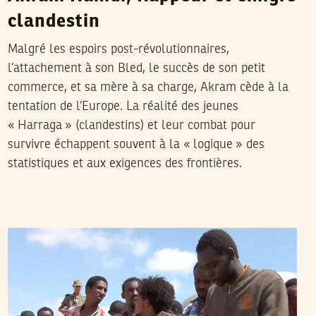
clandestin
Malgré les espoirs post-révolutionnaires,
l’attachement à son Bled, le succès de son petit
commerce, et sa mère à sa charge, Akram cède à la
tentation de l’Europe. La réalité des jeunes
« Harraga » (clandestins) et leur combat pour
survivre échappent souvent à la « logique » des
statistiques et aux exigences des frontières.
2014
أوت
11
نورالدين القنطري