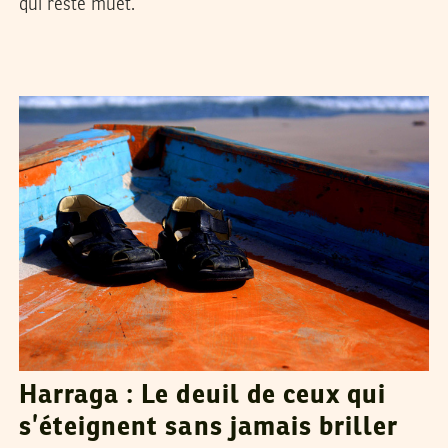
qui reste muet.
ZIED BOUMAIZA
10
Sep
2012
Harraga : Le deuil de ceux qui
s’éteignent sans jamais briller