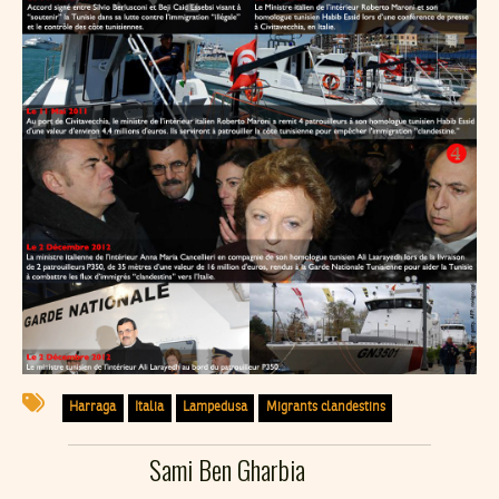
Harraga
Italia
Lampedusa
Migrants clandestins
Sami Ben Gharbia