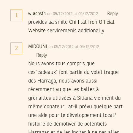
wlasbsf4
Reply
on 05/12/2012 at 05/12/2012
1
provides aa smile
Chi Flat Iron Official
Website
servicemenis additionally
MIDOUNI
on 05/12/2012 at 05/12/2012
2
Reply
Nous avons tous compris que
ces”cadeaux” font partie du volet traque
des Harraga, nous avons aussi
récemment vu que les balles à
grenailles utilisées à Siliana viennent du
même donateur…at-il prévu quelque part
une aide pour le développement local?
histoire de démotiver de potentiels
Harragas et de les inciter à ne pas aller