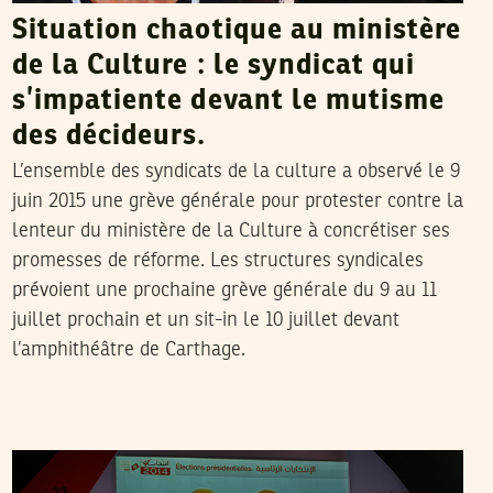
Situation chaotique au ministère
de la Culture : le syndicat qui
s’impatiente devant le mutisme
des décideurs.
L’ensemble des syndicats de la culture a observé le 9
juin 2015 une grève générale pour protester contre la
lenteur du ministère de la Culture à concrétiser ses
promesses de réforme. Les structures syndicales
prévoient une prochaine grève générale du 9 au 11
juillet prochain et un sit-in le 10 juillet devant
l’amphithéâtre de Carthage.
2014
نوفمبر
25
MOHAMED MOHSEN