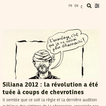
ع
FR
EN
SADRI KHIARI
30
Nov
2017
Siliana 2012 : la révolution a été
tuée à coups de chevrotines
Il semble que ce soit la règle et la dernière audition