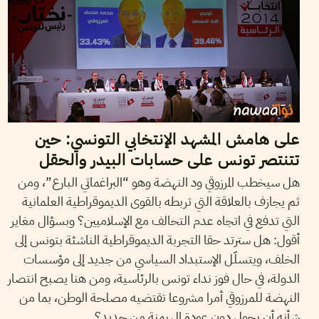
على هامش المشهد الإنتخابي التونسي: حين
تتنتصر تونس على حسابات البيدر والحقل
هل سيخطب المرزوقي ود النهضة وهو “البراغماتي البارع”، ومن
ثم يجازف بالعلاقة التي تربطه بالقوى الديموقراطية العلمانية
التي تدفع في اتجاه عدم التحالف مع الإسلاميين؟ وبسؤال مغاير
أقول: هل سترتد حقا التجربة الديموقراطية الناشئة بتونس إلى
الخلف، ويتسلّل الإستبداد السياسي من جديد إلى مؤسسات
الدولة، في حال فوز نداء تونس بالرئاسية، ومن هنا يصبح انتصار
النهضة للمرزوقي أمرا مشروعا تقتضيه مصلحة الوطن، بما من
شأنه أن يحول دون عودة الهيمنة من جديد؟