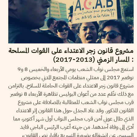
مشروع قانون زجر الاعتداء على القوات المسلحة
: المسار الزمني (2013-2017)
استمع مجلس نواب الشعب يومي الأربعاء والخميس 8 و9
نوفمبر 2017 إلى ممثلي منظمات المجتمع المدني بخصوص
مشروع قانون زجر الاعتداء على القوات الحاملة للسلاح. بالتزامن
مع ذلك نظّم عدد من أعوان البوليس تظاهرة الأربعاء 8 نوفمبر
قرب مجلس نواب الشعب للمطالبة بالمصادقة على مشروع
القانون المذكور. وقد عاد الجدل حول هذا القانون إثر الاعتداء
الذي طال عوني أمن قرب مجلس النواب أول شهر أكتوبر، مما
أدى إلى وفاة أحدهما. من جهته أعرب الرئيس الباجي قايد
السبسي عن انشغاله بضرورة التسريع بإقرار نص القانون،