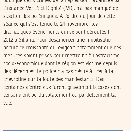
publique des victimes de la répression, organisée par
l’Instance Vérité et Dignité (IVD), n’a pas manqué de
susciter des polémiques. A l’ordre du jour de cette
séance qui s’est tenue le 24 novembre, les
dramatiques événements qui se sont déroulés fin
2012 à Siliana. Pour désamorcer une mobilisation
populaire croissante qui exigeait notamment que des
mesures soient prises pour mettre fin à l’ostracisme
socio-économique dont la région est victime depuis
des décennies, la police n’a pas hésité à tirer à la
chevrotine sur la foule des manifestants. Des
centaines d’entre eux furent gravement blessés dont
certains ont perdu totalement ou partiellement la
vue.
2017
أكتوبر
03
JIHED NCIB