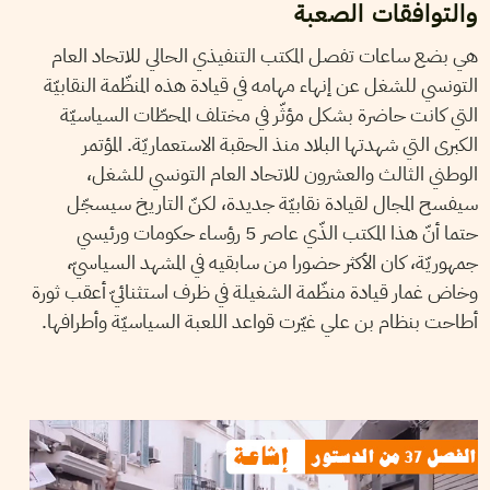
والتوافقات الصعبة
هي بضع ساعات تفصل المكتب التنفيذي الحالي للاتحاد العام
التونسي للشغل عن إنهاء مهامه في قيادة هذه المنظّمة النقابيّة
التي كانت حاضرة بشكل مؤثّر في مختلف المحطّات السياسيّة
الكبرى التي شهدتها البلاد منذ الحقبة الاستعماريّة. المؤتمر
الوطني الثالث والعشرون للاتحاد العام التونسي للشغل،
سيفسح المجال لقيادة نقابيّة جديدة، لكنّ التاريخ سيسجّل
حتما أنّ هذا المكتب الذّي عاصر 5 رؤساء حكومات ورئيسي
جمهوريّة، كان الأكثر حضورا من سابقيه في المشهد السياسيّ،
وخاض غمار قيادة منظّمة الشغيلة في ظرف استثنائيّ أعقب ثورة
أطاحت بنظام بن علي غيّرت قواعد اللعبة السياسيّة وأطرافها.
2015
سبتمبر
08
سميح الباجي عكاز