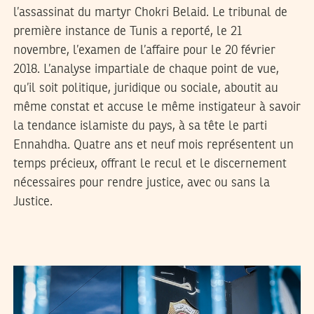
l’assassinat du martyr Chokri Belaid. Le tribunal de
première instance de Tunis a reporté, le 21
novembre, l’examen de l’affaire pour le 20 février
2018. L’analyse impartiale de chaque point de vue,
qu’il soit politique, juridique ou sociale, aboutit au
même constat et accuse le même instigateur à savoir
la tendance islamiste du pays, à sa tête le parti
Ennahdha. Quatre ans et neuf mois représentent un
temps précieux, offrant le recul et le discernement
nécessaires pour rendre justice, avec ou sans la
Justice.
VANESSA SZAKAL
17
November
2017