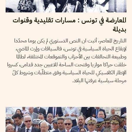
المعارضة في تونس : مسارات تقليدية وقنوات
بديلة
التاريخ المعاصر، أثبت ان النص الدستوري لم يكن يوما محدّدا
لإيقاع الحياة السياسية في تونس، فالسياقات وإرث الماضي،
وطبيعة التحالفات بين الأحزاب والتموقعات المختلفة، لطالما
خلقت حراكا موازيا وفتحت الساحة للاعبين جدد قدامى، كسروا
الإطار الكلاسيكي للحياة السياسية وفق متطلّبات وشروط كلّ
مرحلة سياسية عرفتها البلاد.
SEIF SOUDANI
27
Dec
2015