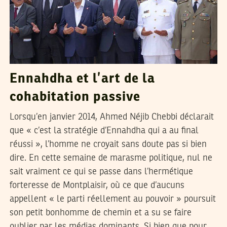
Ennahdha et l’art de la
cohabitation passive
Lorsqu’en janvier 2014, Ahmed Néjib Chebbi déclarait
que « c’est la stratégie d’Ennahdha qui a au final
réussi », l’homme ne croyait sans doute pas si bien
dire. En cette semaine de marasme politique, nul ne
sait vraiment ce qui se passe dans l’hermétique
forteresse de Montplaisir, où ce que d’aucuns
appellent « le parti réellement au pouvoir » poursuit
son petit bonhomme de chemin et a su se faire
oublier par les médias dominants. Si bien que pour