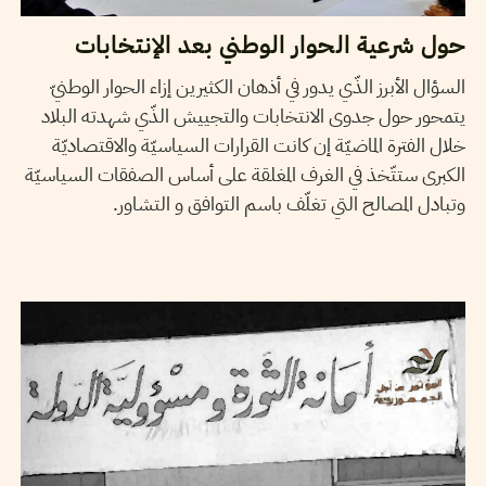
حول شرعية الحوار الوطني بعد الإنتخابات
السؤال الأبرز الذّي يدور في أذهان الكثيرين إزاء الحوار الوطنيّ
يتمحور حول جدوى الانتخابات والتجييش الذّي شهدته البلاد
خلال الفترة الماضيّة إن كانت القرارات السياسيّة والاقتصاديّة
الكبرى ستتّخذ في الغرف المغلقة على أساس الصفقات السياسيّة
وتبادل المصالح التي تغلّف باسم التوافق و التشاور.
2014
أكتوبر
08
سميح الباجي عكاز