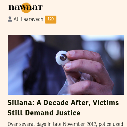
Ali Laarayedh
120
CHAHD LINA BELHADJ
28
December
2021
Siliana: A Decade After, Victims
Still Demand Justice
Over several days in late November 2012, police used