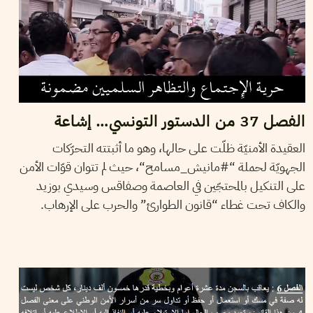
الفصل 37 من الدستور التونسي… إشاعة
العقيدة الأمنيّة ظلّت على حالها، وهو ما أثبتته التحرّكات
الجهويّة لحملة “#مانيش_مسامح“، حيث لم تتوان قوّات الأمن
على التنكيل بالمحتجّين في العاصمة وصفاقس وسيدي بوزيد
والكاف تحت غطاء “قانون الطوارئ” والحرب على الإرهاب.
HENDA CHENNAOUI
23
Apr
2015