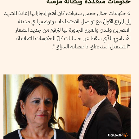
حكومات متعددة وبطالة مزمنة
6 حكومات خلال خمس سنوات، كان أهمّ إنجازاتها إعادة المشهد
إلى المربّع الأولّ مع تواصل الاحتجاجات وتوسّعها في مدينة
القصرين والمدن والقرى المجاوزة لها ليُرفع من جديد الشعار
الأساسيّ الذّي سقط عن حسابات كلّ الحكومات المتعاقبة؛
“التشغيل استحقاق يا عصابة السرّاق”.
HENDA CHENNAOUI
23
Jun
2015