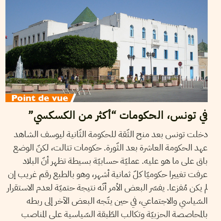
في تونس، الحكومات “أكثر من الكسكسي”
دخلت تونس بعد منح الثّقة للحكومة الثّانية ليوسف الشاهد
عهد الحكومة العاشرة بعد الثّورة. حكومات تتالت، لكنّ الوضع
باق على ما هو عليه. عمليّة حسابيّة بسيطة تظهر أنّ البلاد
عرفت تغييرا حكوميّا كلّ ثمانية أشهر، وهو بالطبع رقم غريب إن
لم يكن مُفزعا. يفسّر البعض الأمر أنّه نتيجة حتميّة لعدم الاستقرار
السّياسي والاجتماعي، في حين يتّجه البعض الآخر إلى ربطه
بالمحاصصة الحزبيّة وتكالب الطّبقة السّياسية على المناصب