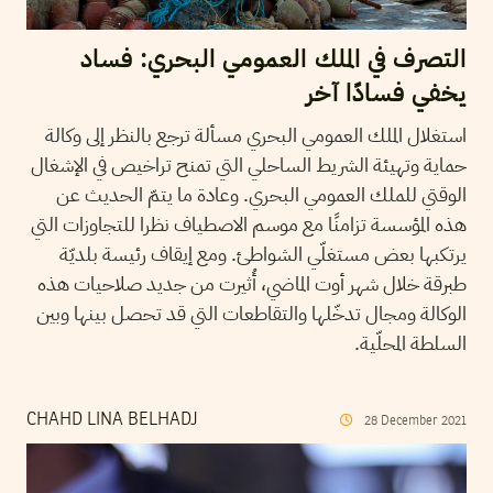
التصرف في الملك العمومي البحري: فساد
يخفي فسادًا آخر
استغلال الملك العمومي البحري مسألة ترجع بالنظر إلى وكالة
حماية وتهيئة الشريط الساحلي التي تمنح تراخيص في الإشغال
الوقتي للملك العمومي البحري. وعادة ما يتمّ الحديث عن
هذه المؤسسة تزامنًا مع موسم الاصطياف نظرا للتجاوزات التي
يرتكبها بعض مستغلّي الشواطئ. ومع إيقاف رئيسة بلديّة
طبرقة خلال شهر أوت الماضي، أُثيرت من جديد صلاحيات هذه
الوكالة ومجال تدخّلها والتقاطعات التي قد تحصل بينها وبين
السلطة المحلّية.
CHAHD LINA BELHADJ
28
December
2021