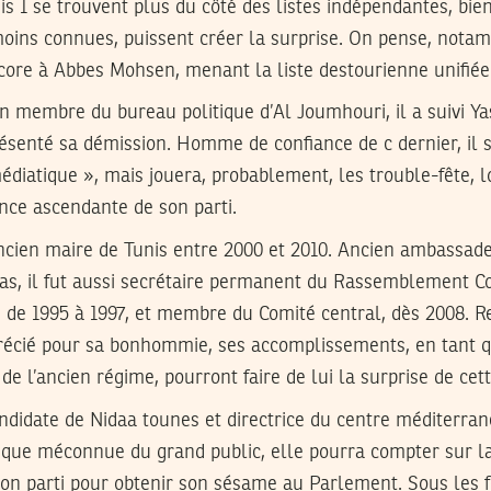
is 1 se trouvent plus du côté des listes indépendantes, bie
 moins connues, puissent créer la surprise. On pense, nota
core à Abbes Mohsen, menant la liste destourienne unifiée
n membre du bureau politique d’Al Joumhouri, il a suivi Y
résenté sa démission. Homme de confiance de c dernier, il s
iatique », mais jouera, probablement, les trouble-fête, lo
nce ascendante de son parti.
cien maire de Tunis entre 2000 et 2010. Ancien ambassad
Bas, il fut aussi secrétaire permanent du Rassemblement Co
 de 1995 à 1997, et membre du Comité central, dès 2008. 
écié pour sa bonhommie, ses accomplissements, en tant q
de l’ancien régime, pourront faire de lui la surprise de cett
andidate de Nidaa tounes et directrice du centre méditerra
 que méconnue du grand public, elle pourra compter sur la
n parti pour obtenir son sésame au Parlement. Sous les f