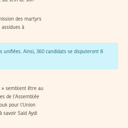
mission des martyrs
s assidues à
s unifiées. Ainsi, 360 candidats se disputeront 8
s » semblent être au
ues de l’Assemblée
rouk pour l’Union
à savoir Said Aydi