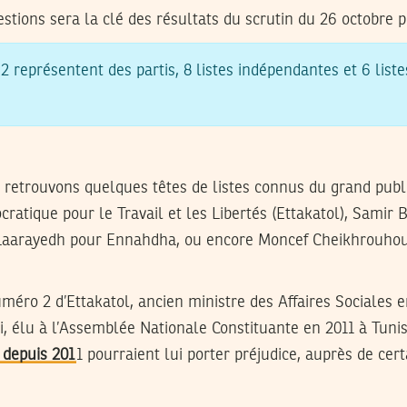
stions sera la clé des résultats du scrutin du 26 octobre p
2 représentent des partis, 8 listes indépendantes et 6 liste
 retrouvons quelques têtes de listes connus du grand publi
atique pour le Travail et les Libertés (Ettakatol), Samir B
i Laarayedh pour Ennahdha, ou encore Moncef Cheikhrouhou 
uméro 2 d’Ettakatol, ancien ministre des Affaires Sociales e
, élu à l’Assemblée Nationale Constituante en 2011 à Tuni
depuis 201
1 pourraient lui porter préjudice, auprès de cer