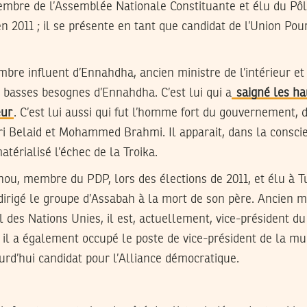
embre de l’Assemblée Nationale Constituante et élu du Pô
n 2011 ; il se présente en tant que candidat de l’Union Pour
bre influent d’Ennahdha, ancien ministre de l’intérieur et
 basses besognes d’Ennahdha. C’est lui qui a
saigné les ha
eur
. C’est lui aussi qui fut l’homme fort du gouvernement, 
i Belaid et Mohammed Brahmi. Il apparait, dans la conscie
térialisé l’échec de la Troika.
u, membre du PDP, lors des élections de 2011, et élu à Tun
 dirigé le groupe d’Assabah à la mort de son père. Ancien
 des Nations Unies, il est, actuellement, vice-président du
il a également occupé le poste de vice-président de la mun
ourd’hui candidat pour l’Alliance démocratique.