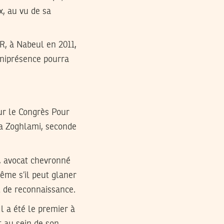
ix, au vu de sa
, à Nabeul en 2011,
omniprésence pourra
ur le Congrès Pour
na Zoghlami, seconde
1, avocat chevronné
ême s’il peut glaner
l de reconnaissance.
l a été le premier à
t au sein de son