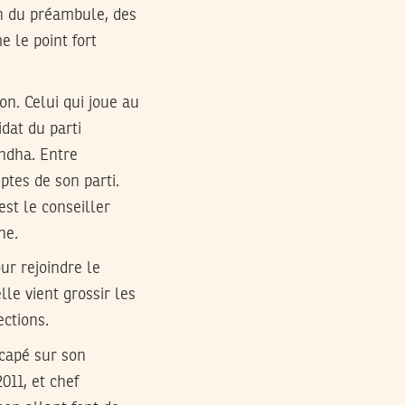
on du préambule, des
e le point fort
n. Celui qui joue au
dat du parti
ahdha. Entre
ptes de son parti.
st le conseiller
ne.
ur rejoindre le
e vient grossir les
ections.
écapé sur son
011, et chef