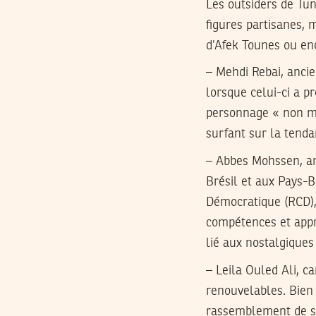
Les outsiders de Tun
figures partisanes,
d’Afek Tounes ou en
– Mehdi Rebai, ancie
lorsque celui-ci a p
personnage « non méd
surfant sur la tenda
– Abbes Mohssen, an
Brésil et aux Pays-
Démocratique (RCD),
compétences et appr
lié aux nostalgiques 
– Leila Ouled Ali, c
renouvelables. Bien
rassemblement de so