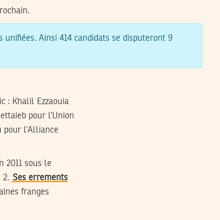
rochain.
s unifiées. Ainsi 414 candidats se disputeront 9
c : Khalil Ezzaouia
ettaieb pour l’Union
pour l’Alliance
n 2011 sous le
s 2.
Ses errements
taines franges