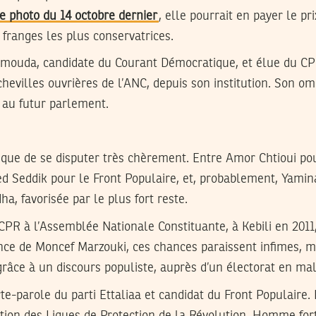
e photo du 14 octobre dernier
, elle pourrait en payer le pr
 franges les plus conservatrices.
ouda, candidate du Courant Démocratique, et élue du CPR
 chevilles ouvrières de l’ANC, depuis son institution. Son 
 au futur parlement.
isque de se disputer très chèrement. Entre Amor Chtioui po
d Seddik pour le Front Populaire, et, probablement, Yami
ha, favorisée par le plus fort reste.
CPR à l’Assemblée Nationale Constituante, à Kebili en 201
ce de Moncef Marzouki, ces chances paraissent infimes, m
râce à un discours populiste, auprès d’un électorat en ma
e-parole du parti Ettaliaa et candidat du Front Populaire. I
tion des Ligues de Protection de la Révolution. Homme for