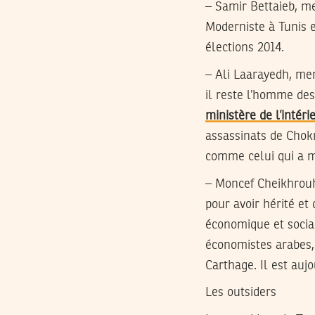
– Samir Bettaieb, m
Moderniste à Tunis e
élections 2014.
– Ali Laarayedh, mem
il reste l’homme des
ministère de l’intéri
assassinats de Chokr
comme celui qui a ma
– Moncef Cheikhrouho
pour avoir hérité et
économique et social
économistes arabes, 
Carthage. Il est auj
Les outsiders