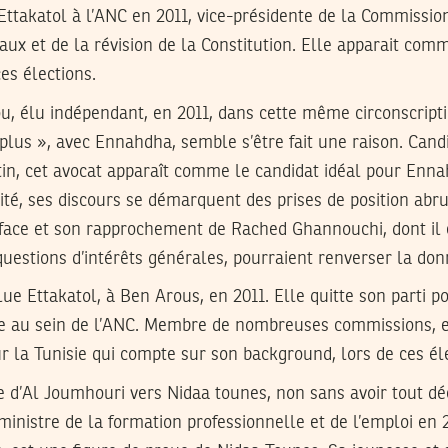
 Ettakatol à l’ANC en 2011, vice-présidente de la Commissi
ux et de la révision de la Constitution. Elle apparait comm
ces élections.
, élu indépendant, en 2011, dans cette même circonscriptio
 plus », avec Ennahdha, semble s’être fait une raison. Candi
tin, cet avocat apparaît comme le candidat idéal pour Enn
ité, ses discours se démarquent des prises de position abru
 face et son rapprochement de Rached Ghannouchi, dont il e
uestions d’intérêts générales, pourraient renverser la don
e Ettakatol, à Ben Arous, en 2011. Elle quitte son parti po
 au sein de l’ANC. Membre de nombreuses commissions, ell
r la Tunisie qui compte sur son background, lors de ces él
ge d’Al Joumhouri vers Nidaa tounes, non sans avoir tout d
ministre de la formation professionnelle et de l’emploi en 2