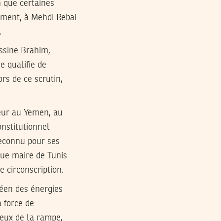
n que certaines
mment, à Mehdi Rebai
.
assine Brahim,
e qualifie de
rs de ce scrutin,
eur au Yemen, au
nstitutionnel
Reconnu pour ses
ue maire de Tunis
e circonscription.
néen des énergies
 force de
eux de la rampe,