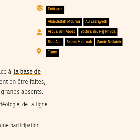
Politique
Abdelfattah Mourou
Ali Laarayedh
Aroua Ben Abbes
Bochra Bel Haj Hmida
Said Aidi
Salma Mabrouk
Samir Bettaieb
Tunis
âce à
la base de
nt en être faites,
s grands absents.
déologie, de la ligne
 une participation