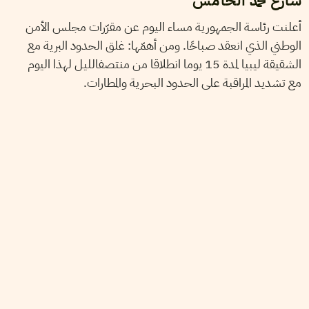
شارع محمد الخامس
أعلنت رئاسة الجمهورية مساء اليوم عن مقرّرات مجلس الأمن
الوطني الذي انعقد صباحًا. ومن أهمّها: غلق الحدود البرية مع
الشقيقة ليبيا لمدة 15 يوما انطلاقا من منتصفالليل لهذا اليوم
مع تشديد المراقبة على الحدود البحرية والمطارات.