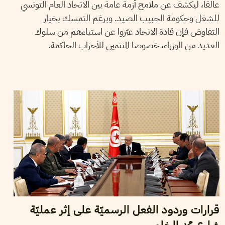
عالقا، ليكشف عن ملامح أزمة عامة بين الاتحاد العام التونسي
للشغل وحكومة الحبيب الصيد. وبرغم التمسك بخيار
التفاوض فإن قادة الاتحاد عبّروا عن استياءهم من سلوك
العديد من الوزراء، خصوصا المنتمين للأحزاب الحاكمة.
2015
نوفمبر
25
غسان بن خليفة
قرارات وردود الفعل الرسميّة على إثر عمليّة