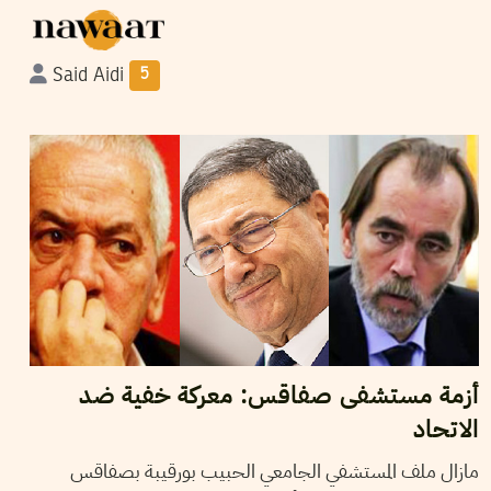
Said Aidi
5
2016
ماي
03
ياسين النابلي
أزمة مستشفى صفاقس: معركة خفية ضد
الاتحاد
مازال ملف المستشفي الجامعي الحبيب بورقيبة بصفاقس