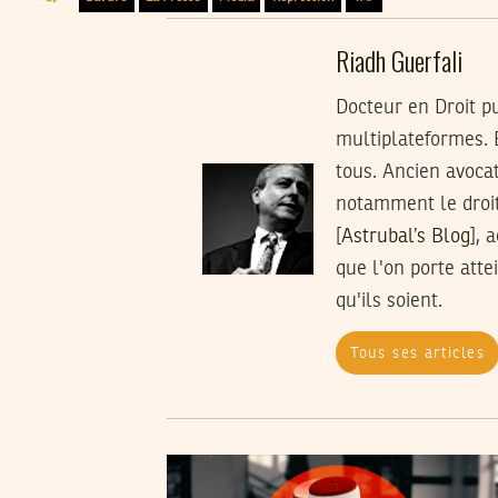
Riadh Guerfali
Docteur en Droit p
multiplateformes. 
tous. Ancien avoca
notamment le droit 
[
Astrubal’s Blog
], 
que l'on porte att
qu'ils soient.
Tous ses articles