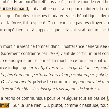
 tombée. Et aujourd’hui, 40 ans après, tout le monde rend 
aurice Grimaud
, qui a fait ce qu’il a pu pour maintenir l’ordr
rce que l’un des principes fondateurs des Républiques démo
 de la force, fut respecté. On ne canarde pas les citoyens 
our empêcher – et à supposer que cela soit vrai- qu’un cockt
n mort qui vient de tomber dans l’indifférence généralisée d
 (sûrement contrainte par l’AFP) vient de sortir un bref 
rce anonyme, on reconnaît la mort de ce tunisien abattu p
urce indique que «
malgré les mises en garde lancées, conf
ordre, les éléments perturbateurs n’ont pas obtempéré, oblige
r. Ces évènements
, précise le communiqué,
ont entraîné la 
tres ont été blessés ainsi que trois agents de l’ordre
. »
e a repris ce communiqué pour le reléguer tout en bas de
l
similé
). Sur la
Une
rien. Ou, plutôt, comme d’habitude, tout 