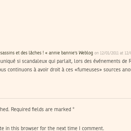
ssassins et des lâches ! « annie bannie's Weblog
on 12/01/2011 at 12
niqué si scandaleux qui parlait, lors des événements de Re
ous continuons à avoir droit à ces «fumeuses» sources ano
shed.
Required fields are marked
*
e in this browser for the next time I comment.