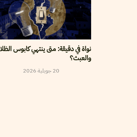
نواة في دقيقة: متى ينتهي كابوس الظلا
والعبث؟
2026
جويلية
20