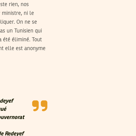
ste rien, nos
 ministre, ni le
pliquer. On ne se
as un Tunisien qui
a été éliminé. Tout
ant elle est anonyme
edeyef
qué
gouvernorat
de Redeyef