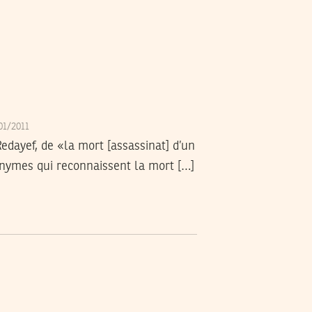
/01/2011
dayef, de «la mort [assassinat] d’un
nymes qui reconnaissent la mort […]