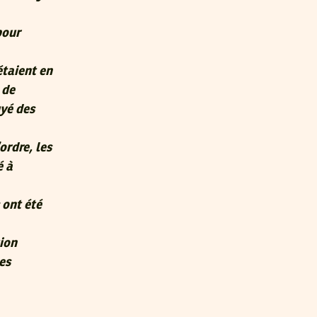
pour
étaient en
 de
uyé des
ordre, les
é à
 ont été
ion
es