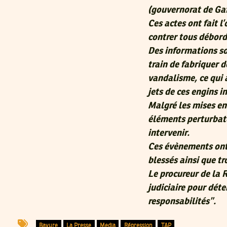
(gouvernorat de Gaf
Ces actes ont fait l
contrer tous débor
Des informations so
train de fabriquer d
vandalisme, ce qui a
jets de ces engins i
Malgré les mises en 
éléments perturbate
intervenir.
Ces évènements ont 
blessés ainsi que tr
Le procureur de la 
judiciaire pour dét
responsabilités”.
Bavure
La Presse
Media
Répression
TAP