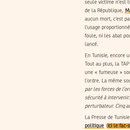
seule victime n’est
de la République,
M
aucun mort, c’est pa
l’usage proportionné
foule, ni les abat p
lancé.
En Tunisie, encore u
Tout au plus, la TAP
une « fumeuse » sou
l’ordre. La même so
par les forces de l’
sécurité à interveni
perturbateur. Cinq au
La Presse de Tunisi
politique
(
ici le fac-