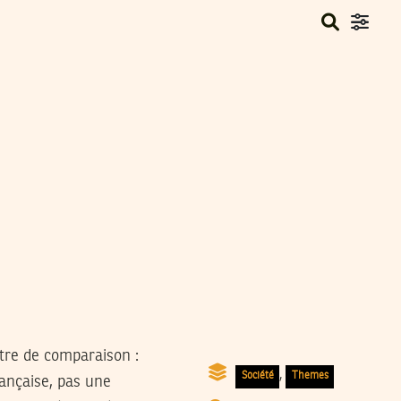
tre de comparaison :
,
Société
Themes
rançaise, pas une